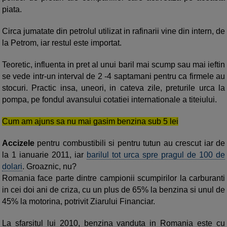
piata.
Circa jumatate din petrolul utilizat in rafinarii vine din intern, de
la Petrom, iar restul este importat.
Teoretic, influenta in pret al unui baril mai scump sau mai ieftin
se vede intr-un interval de 2 -4 saptamani pentru ca firmele au
stocuri. Practic insa, uneori, in cateva zile, preturile urca la
pompa, pe fondul avansului cotatiei internationale a titeiului.
Cum am ajuns sa nu mai gasim benzina sub 5 lei
Accizele
pentru combustibili si pentru tutun au crescut iar de
la 1 ianuarie 2011, iar
barilul tot urca spre pragul de 100 de
dolari
. Groaznic, nu?
Romania face parte dintre campionii scumpirilor la carburanti
in cei doi ani de criza, cu un plus de 65% la benzina si unul de
45% la motorina, potrivit Ziarului Financiar.
La sfarsitul lui 2010, benzina vanduta in Romania este cu