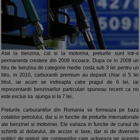
Atat la benzina, cat si la motorina, preturile sunt intr-o
permanenta crestere din 2008 incoace. Dupa ce in 2008 un
litru de benzina de categorie medie costa sub 3 lei pentru un
litru, in 2010, carburantii premium au depasit chiar si 5 lei
litrul, iar acum se indreapta catre pragul de 6 lei, iar
reprezentantii benzinarilor particulari spuneau recent ca nu
este exclus sa ajunga si la 7 lei.
Preturile carburantilor din Romania se formeaza pe baza
cotatiilor petrolului, dar si in functie de preturile internationale
ale benzinei si motorinei. Ele variaza in functie de cursul de
schimb al dolarului, de accize si taxe, dar si de diversele
politici de preturi ale companiilor care activeaza pe aceasta