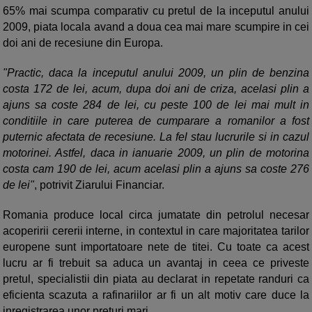
65% mai scumpa comparativ cu pretul de la inceputul anului
2009, piata locala avand a doua cea mai mare scumpire in cei
doi ani de recesiune din Europa.
"Practic, daca la inceputul anului 2009, un plin de benzina
costa 172 de lei, acum, dupa doi ani de criza, acelasi plin a
ajuns sa coste 284 de lei, cu peste 100 de lei mai mult in
conditiile in care puterea de cumparare a romanilor a fost
puternic afectata de recesiune. La fel stau lucrurile si in cazul
motorinei. Astfel, daca in ianuarie 2009, un plin de motorina
costa cam 190 de lei, acum acelasi plin a ajuns sa coste 276
de lei"
, potrivit Ziarului Financiar.
Romania produce local circa jumatate din petrolul necesar
acoperirii cererii interne, in contextul in care majoritatea tarilor
europene sunt importatoare nete de titei. Cu toate ca acest
lucru ar fi trebuit sa aduca un avantaj in ceea ce priveste
pretul, specialistii din piata au declarat in repetate randuri ca
eficienta scazuta a rafinariilor ar fi un alt motiv care duce la
inregistrarea unor preturi mari.