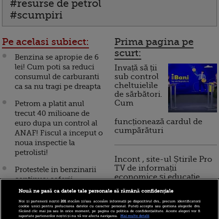
#resurse de petrol
#scumpiri
Pe acelasi subiect:
Prima pagina pe
scurt:
Benzina se apropie de 6
lei! Cum poti sa reduci
Invață să ții
consumul de carburanti
sub control
cheltuielile
ca sa nu tragi pe dreapta
de sărbători.
Cum
Petrom a platit anul
trecut 40 milioane de
funcționează cardul de
euro dupa un control al
cumpărături
ANAF! Fiscul a inceput o
noua inspectie la
petrolisti!
Incont , site-ul Știrile Pro
TV de informații
Protestele in benzinarii
economice și educație
continua: soferii
financiară, a devenit iBani
cumpara un litru de
Nouă ne pasă ca datele tale personale să rămână confidențiale
combustibil si platesc cu
Noi și partenerii noștri
201
stocăm și/sau accesăm informații pe dispozitivul dvs., precum identificatorii
mii de monede de un
cookie unici pentru prelucrarea datelor cu caracter personal. Puteți accepta sau gestiona alegerile dvs.
făcând clic mai jos sau în orice moment, pe pagina cu politica de confidențialitate. Aceste alegeri vor fi
10 reguli pentru decizii
ban
raportate partenerilor noștri și nu vă vor afecta navigarea.
Mai multe detalii