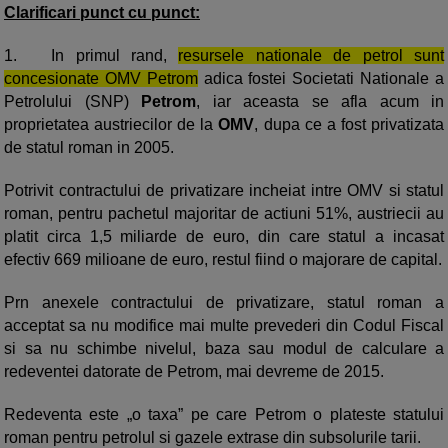
Clarificari punct cu punct:
1.
In primul rand,
resursele nationale de petrol sunt
concesionate OMV Petrom
adica fostei Societati Nationale a
Petrolului (SNP)
Petrom
, iar aceasta se afla acum in
proprietatea austriecilor de la
OMV
, dupa ce a fost privatizata
de statul roman in 2005.
Potrivit contractului de privatizare incheiat intre OMV si statul
roman, pentru pachetul majoritar de actiuni 51%, austriecii au
platit circa 1,5 miliarde de euro, din care statul a incasat
efectiv 669 milioane de euro, restul fiind o majorare de capital.
Prn anexele contractului de privatizare, statul roman a
acceptat sa nu modifice mai multe prevederi din Codul Fiscal
si sa nu schimbe nivelul, baza sau modul de calculare a
redeventei datorate de Petrom, mai devreme de 2015.
Redeventa este „o taxa” pe care Petrom o plateste statului
roman pentru petrolul si gazele extrase din subsolurile tarii.