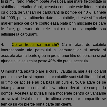
In primul rand, Petrom poate avea cea mai mare flexibilitate in
stabilirea preturilor. Apoi, aceasta companie este lider de piata
cu o cota de vanzari de carburanti la pompe de 40% la finele
lui 2009, potrivit ultimelor date dispoinibile, si este si “market
maker” adica cel care controleaza piata prin miscarile pe care
le face, generand de cele mai multe ori scumpirile sau
ieftinirile la carburanti.
4.
Ce ar trebui sa mai stii?
Ca in afara de cotatiile
internationale ale petrolului si carburantilor, si taxele si
accizele atarna foarte greu in pretul unui litru de benzina si pot
ajunge si la sau chiar peste 40% din pretul acestuia.
O importanta aparte o are si cursul valutar si, mai ales, dolarul
pentru ca se fac si importuri, iar cotatiile sunt stabilite in dolari,
in timp ce accizele au ca baza un curs euro. Ca atare ce se
intampla acum cu dolarul nu va aduce decat noi scumpiri la
pompe! Acestea ar putea fi insa moderate pentru ca vanzarile
au scazut destul de mult in ultima vreme, iar companiile se
tem ca isi vor pierde buna parte din clienti.