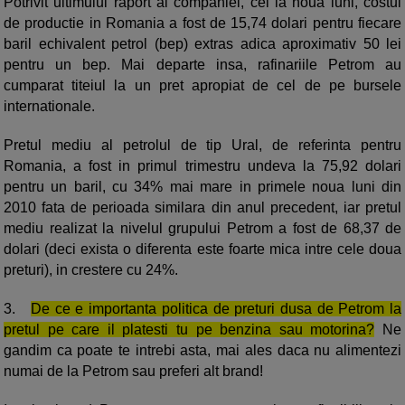
Potrivit ultimului raport al companiei, cel la noua luni, costul
de productie in Romania a fost de 15,74 dolari pentru fiecare
baril echivalent petrol (bep) extras adica aproximativ 50 lei
pentru un bep. Mai departe insa, rafinariile Petrom au
cumparat titeiul la un pret apropiat de cel de pe bursele
internationale.
Pretul mediu al petrolul de tip Ural, de referinta pentru
Romania, a fost in primul trimestru undeva la 75,92 dolari
pentru un baril, cu 34% mai mare in primele noua luni din
2010 fata de perioada similara din anul precedent, iar pretul
mediu realizat la nivelul grupului Petrom a fost de 68,37 de
dolari (deci exista o diferenta este foarte mica intre cele doua
preturi), in crestere cu 24%.
3.
De ce e importanta politica de preturi dusa de Petrom la
pretul pe care il platesti tu pe benzina sau motorina?
Ne
gandim ca poate te intrebi asta, mai ales daca nu alimentezi
numai de la Petrom sau preferi alt brand!