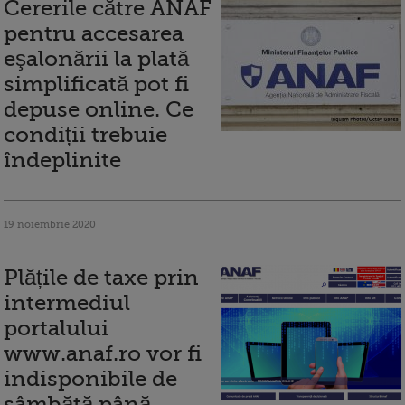
Cererile către ANAF
pentru accesarea
eşalonării la plată
simplificată pot fi
depuse online. Ce
condiții trebuie
îndeplinite
19 noiembrie 2020
Plățile de taxe prin
intermediul
portalului
www.anaf.ro vor fi
indisponibile de
sâmbătă până