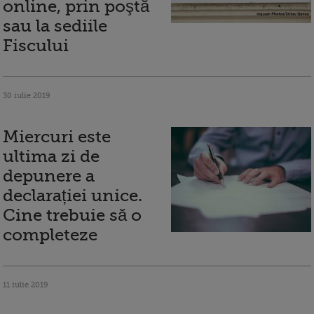
online, prin poştă
sau la sediile
Fiscului
30 iulie 2019
Miercuri este
ultima zi de
depunere a
declarației unice.
Cine trebuie să o
completeze
11 iulie 2019