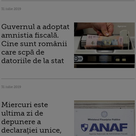
31 iulie 2019
Guvernul a adoptat
amnistia fiscală.
Cine sunt românii
care scpă de
datoriile de la stat
31 iulie 2019
Miercuri este
ultima zi de
depunere a
declaraţiei unice,