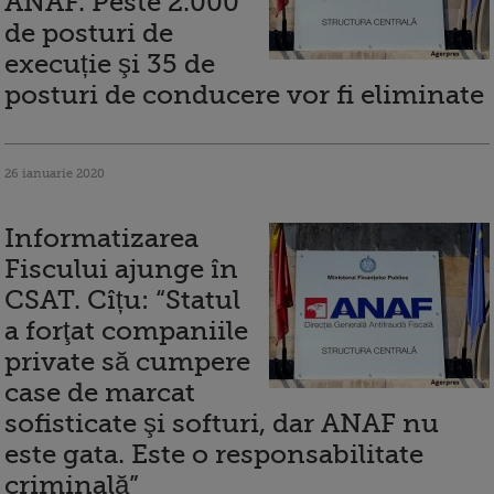
ANAF. Peste 2.000
de posturi de
execuție şi 35 de
posturi de conducere vor fi eliminate
26 ianuarie 2020
Informatizarea
Fiscului ajunge în
CSAT. Cîțu: “Statul
a forţat companiile
private să cumpere
case de marcat
sofisticate şi softuri, dar ANAF nu
este gata. Este o responsabilitate
criminală”