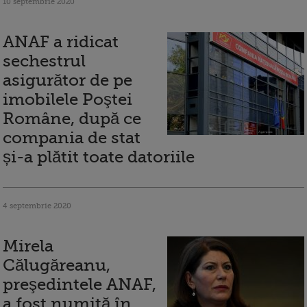
10 septembrie 2020
ANAF a ridicat
sechestrul
asigurător de pe
imobilele Poştei
Române, după ce
compania de stat
și-a plătit toate datoriile
4 septembrie 2020
Mirela
Călugăreanu,
preşedintele ANAF,
a fost numită în