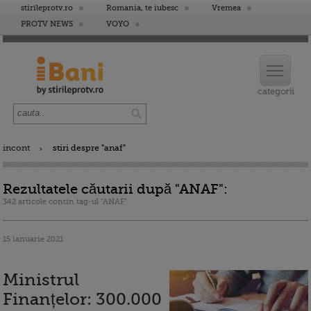
stirileprotv.ro
Romania, te iubesc
Vremea
PROTV NEWS
VOYO
incont
stiri despre "anaf"
Rezultatele căutarii după "ANAF":
342 articole contin tag-ul "ANAF"
15 ianuarie 2021
Ministrul
Finanțelor: 300.000