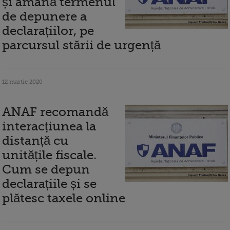
și amână termenul
de depunere a
declarațiilor, pe
parcursul stării de urgență
12 martie 2020
ANAF recomandă
interacțiunea la
distanță cu
unitățile fiscale.
Cum se depun
declarațiile și se
plătesc taxele online