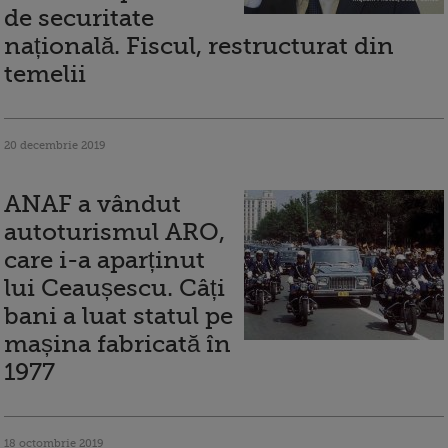
de securitate
națională. Fiscul, restructurat din
temelii
20 decembrie 2019
ANAF a vândut
autoturismul ARO,
care i-a aparținut
lui Ceaușescu. Câți
bani a luat statul pe
mașina fabricată în
1977
18 octombrie 2019