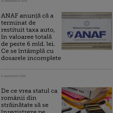
10 septembrie 2019
ANAF anunță că a
terminat de
restituit taxa auto,
în valoaree totală
de peste 6 mld. lei.
Ce se întâmplă cu
dosarele incomplete
6 septembrie 2019
De ce vrea statul ca
românii din
străinătate să se
înregistreze pe