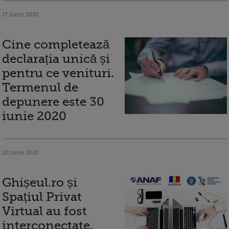
17 iunie 2020
Cine completează
declarația unică și
pentru ce venituri.
Termenul de
depunere este 30
iunie 2020
12 iunie 2020
Ghișeul.ro și
Spațiul Privat
Virtual au fost
interconectate.