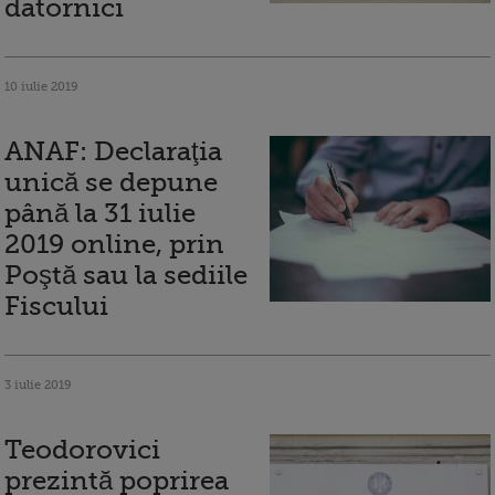
datornici
10 iulie 2019
ANAF: Declaraţia
unică se depune
până la 31 iulie
2019 online, prin
Poştă sau la sediile
Fiscului
3 iulie 2019
Teodorovici
prezintă poprirea