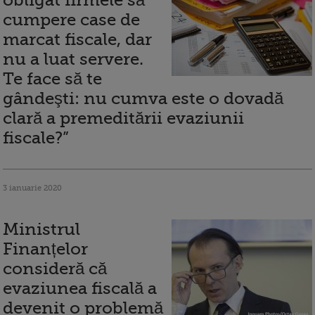
obligat firmele să
cumpere case de
marcat fiscale, dar
nu a luat servere.
Te face să te
gândeşti: nu cumva este o dovadă
clară a premeditării evaziunii
fiscale?”
3 ianuarie 2020
Ministrul
Finanțelor
consideră că
evaziunea fiscală a
devenit o problemă