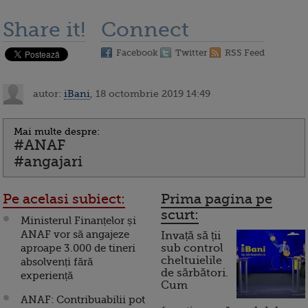
Share it!
Connect
Facebook
Twitter
RSS Feed
autor:
iBani
, 18 octombrie 2019 14:49
Mai multe despre:
#ANAF
#angajari
Pe acelasi subiect:
Prima pagina pe
scurt:
Ministerul Finanțelor și
ANAF vor să angajeze
Invață să ții
aproape 3.000 de tineri
sub control
cheltuielile
absolvenți fără
de sărbători.
experiență
Cum
ANAF: Contribuabilii pot