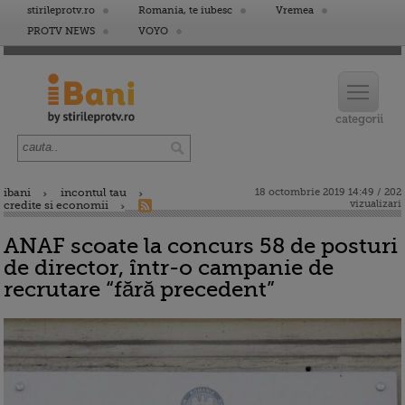
stirileprotv.ro
Romania, te iubesc
Vremea
PROTV NEWS
VOYO
ibani
incontul tau
18 octombrie 2019 14:49 / 202
vizualizari
credite si economii
ANAF scoate la concurs 58 de posturi
de director, într-o campanie de
recrutare “fără precedent”