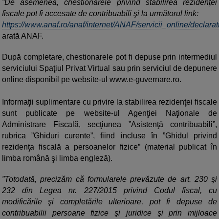
”De asemenea, chestionarele privind stabilirea rezidenţei
fiscale pot fi accesate de contribuabili şi la următorul link:
https://www.anaf.ro/anaf/internet/ANAF/servicii_online/declarat
arată ANAF.
După completare, chestionarele pot fi depuse prin intermediul
serviciului Spaţiul Privat Virtual sau prin serviciul de depunere
online disponibil pe website-ul www.e-guvernare.ro.
Informaţii suplimentare cu privire la stabilirea rezidenţei fiscale
sunt publicate pe website-ul Agenţiei Naţionale de
Administrare Fiscală, secţiunea ”Asistenţă contribuabili”,
rubrica ”Ghiduri curente”, fiind incluse în ”Ghidul privind
rezidenţa fiscală a persoanelor fizice” (material publicat în
limba română şi limba engleză).
”Totodată, precizăm că formularele prevăzute de art. 230 şi
232 din Legea nr. 227/2015 privind Codul fiscal, cu
modificările şi completările ulterioare, pot fi depuse de
contribuabilii persoane fizice şi juridice şi prin mijloace