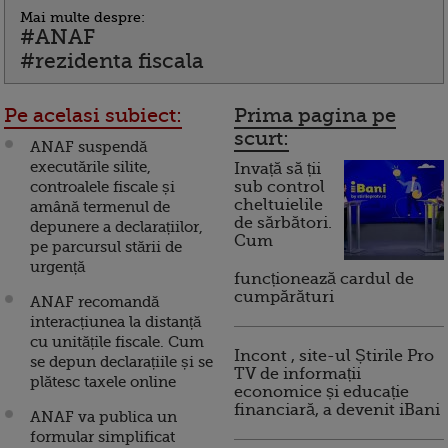
Mai multe despre:
#ANAF
#rezidenta fiscala
Pe acelasi subiect:
Prima pagina pe
scurt:
ANAF suspendă
executările silite,
Invață să ții
controalele fiscale și
sub control
cheltuielile
amână termenul de
de sărbători.
depunere a declarațiilor,
Cum
pe parcursul stării de
urgență
funcționează cardul de
cumpărături
ANAF recomandă
interacțiunea la distanță
cu unitățile fiscale. Cum
Incont , site-ul Știrile Pro
se depun declarațiile și se
TV de informații
plătesc taxele online
economice și educație
financiară, a devenit iBani
ANAF va publica un
formular simplificat