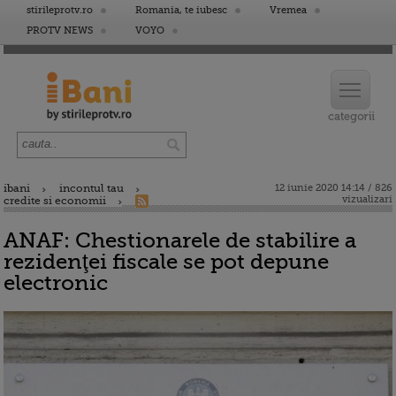
stirileprotv.ro
Romania, te iubesc
Vremea
PROTV NEWS
VOYO
ibani
incontul tau
12 iunie 2020 14:14 / 826
vizualizari
credite si economii
ANAF: Chestionarele de stabilire a
rezidenţei fiscale se pot depune
electronic