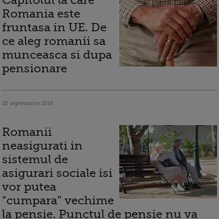
Capitolul la care
Romania este
fruntasa in UE. De
ce aleg romanii sa
munceasca si dupa
pensionare
20 septembrie 2016
Romanii
neasigurati in
sistemul de
asigurari sociale isi
vor putea
“cumpara” vechime
la pensie. Punctul de pensie nu va