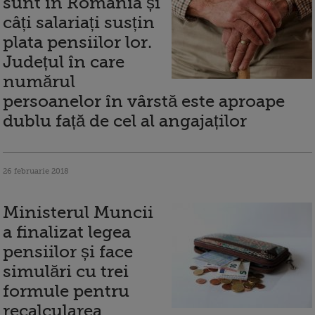
sunt în România și
câți salariați susțin
plata pensiilor lor.
Județul în care
numărul
persoanelor în vârstă este aproape
dublu față de cel al angajaților
26 februarie 2018
Ministerul Muncii
a finalizat legea
pensiilor și face
simulări cu trei
formule pentru
recalcularea