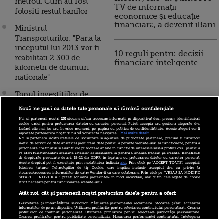
metrou. Cum au fost
TV de informații
folositi restul banilor
economice și educație
financiară, a devenit iBani
Ministrul
Transporturilor: "Pana la
inceputul lui 2013 vor fi
10 reguli pentru decizii
reabilitati 2.300 de
financiare inteligente
kilometri de drumuri
nationale"
Topul investitiilor de
infrastructura in
Nouă ne pasă ca datele tale personale să rămână confidențiale
urmatorii 3 ani. In
Noi și partenerii noștri
201
stocăm și/sau accesăm informații pe dispozitivul dvs., precum identificatorii
ultimii 10 ani,
cookie unici pentru prelucrarea datelor cu caracter personal. Puteți accepta sau gestiona alegerile dvs.
făcând clic mai jos sau în orice moment, pe pagina cu politica de confidențialitate. Aceste alegeri vor fi
Transporturile au
raportate partenerilor noștri și nu vă vor afecta navigarea.
Mai multe detalii
Noi si partenerii nostri (retelele de socializare si agentiile de publicitate partenere, precum si furnizorii
cheltuit 25 mld. euro
nostri de servicii de date analitice) prelucram date pentru a permite website-ului sa functioneze, pentru a
personaliza continutul si anunturile publicitare afisate in functie de interesele si/sau profilul dvs., pentru a
pentru 200 km de
va oferi functionalitati aferente retelelor de socializare si pentru a analiza traficul pe website. Beneficiati
de drepturile prevazute de art. 15-22 din GDPR in legatura cu prelucrarea datelor cu caracter personal.
autostrada
Aceste drepturi pot fi exercitate prin modalitatea indicata
aici
. Prin click pe “ACCEPT TOATE”, acceptati
folosirea tuturor Tehnologiilor de tip Cookie, care implica inclusiv acceptul dvs. cu privire la
stocarea/accesarea informatiilor de catre Vendor-ii cu care colaboram. Prin click pe “VREAU SA MODIFIC
SETARILE INDIVIDUAL” puteti schimba preferintele in mod individual, mai putin cele legate de cookie
Guvernul a decis a doua
strict necesare pentru functionarea website-ului.
rectificare a bugetului
Atât noi, cât și partenerii noștri prelucrăm datele pentru a oferi:
din acest an. Banii de
Dezvoltarea și îmbunătățirea serviciilor. Măsurarea performanței reclamelor. Stocarea și/sau accesarea
ajutoare sociale si din
informațiilor de pe un dispozitiv. Utilizarea profilurilor pentru selectarea conținutului personalizat. Crearea
profilurilor de conținut personalizat. Utilizarea profilurilor pentru selectarea publicității personalizate.
Crearea profilurilor pentru publicitate personalizată. Măsurarea performanței conținutului. Înțelegerea