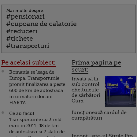
Mai multe despre:
#pensionari
#cupoane de calatorie
#reduceri
#tichete
#transporturi
Pe acelasi subiect:
Prima pagina pe
scurt:
Romania se leaga de
Europa. Transporturile
Invață să ții
promit finalizarea a peste
sub control
cheltuielile
600 de km de autostrada
de sărbători.
in urmatorii doi ani
Cum
HARTA
funcționează cardul de
Ce au facut
cumpărături
Transporturile cu 3 mld.
euro in 2011: 58 de km.
de autostrazi si 2 statii de
Incont , site-ul Știrile Pro