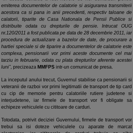
emiterea documentelor de calatorie si asigurarea transmiterii
acestora ca si pana in anii precedenti, respectiv taloane de
calatorii, tiparite de Casa Nationala de Pensii Publice si
distribuite odata cu drepturile de pensie. Intrucat OUG
nr.120/2011 a fost publicata pe data de 28 decembrie 2011, iar
procedura de actualizare a bazelor de date, de procurare a
hartiei speciale si de tiparire a documentelor de calatorie este
complexa, pensionarii vor primi aceste documente cel mai
tarziu in februarie, odata cu plata drepturilor aferente acestei
luni",
precizeaza
MMFPS
intr-un comunicat de presa.
La inceputul anului trecut, Guvernul stabilise ca pensionarii si
veteranii de razboi vor primi legitimatii de transport de tip card
cu cip de memorie pentru calatoriile rutiere judetene si
interjudetene, iar firmele de transport vor fi obligate sa
echipeze vehiculele cu cititoare de carduri.
Totodata, potrivit deciziei Guvernului, firmele de transport vor
trebui sa isi doteze vehiculele cu aparate de marcat