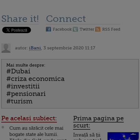
Share it!
Connect
Facebook
Twitter
RSS Feed
autor:
iBani
, 3 septembrie 2020 11:17
Mai multe despre:
#Dubai
#criza economica
#investitii
#pensionari
#turism
Pe acelasi subiect:
Prima pagina pe
scurt:
Cum au sărăcit cele mai
bogate state ale lumii.
Invață să ții