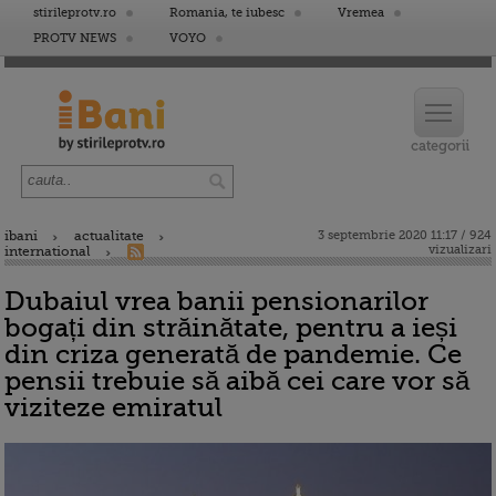
stirileprotv.ro
Romania, te iubesc
Vremea
PROTV NEWS
VOYO
ibani
actualitate
3 septembrie 2020 11:17 / 924
vizualizari
international
Dubaiul vrea banii pensionarilor
bogați din străinătate, pentru a ieși
din criza generată de pandemie. Ce
pensii trebuie să aibă cei care vor să
viziteze emiratul