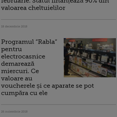
februarie. Statul finanțează 90% din
valoarea cheltuielilor
18 decembrie 2018
Programul “Rabla”
pentru
electrocasnice
demarează
miercuri. Ce
valoare au
voucherele și ce aparate se pot
cumpăra cu ele
26 noiembrie 2018