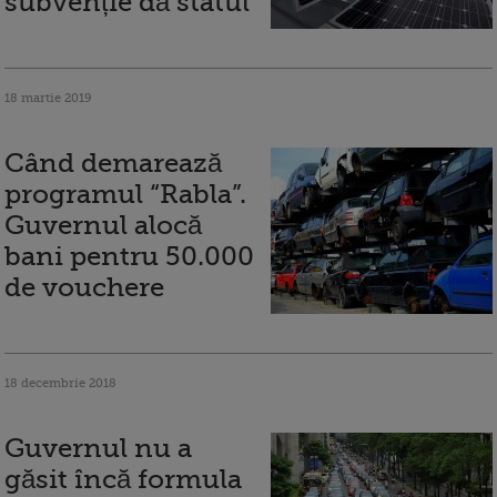
subvenție dă statul
18 martie 2019
Când demarează
programul “Rabla”.
Guvernul alocă
bani pentru 50.000
de vouchere
18 decembrie 2018
Guvernul nu a
găsit încă formula