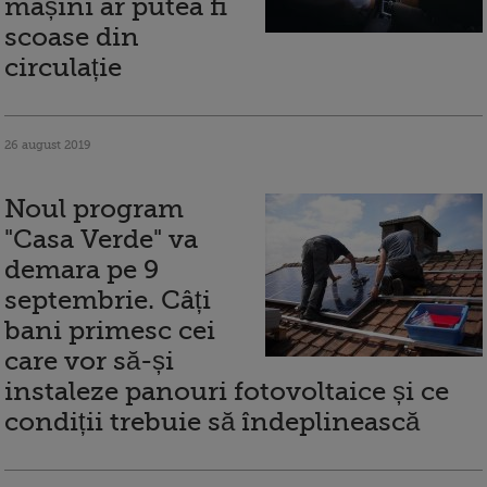
mașini ar putea fi
scoase din
circulație
26 august 2019
Noul program
"Casa Verde" va
demara pe 9
septembrie. Câți
bani primesc cei
care vor să-și
instaleze panouri fotovoltaice și ce
condiții trebuie să îndeplinească