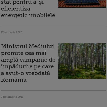
stat pentru a-şi
eficientiza
energetic imobilele
17 ianuarie 2020
Ministrul Mediului
promite cea mai
amplă campanie de
împădurire pe care
a avut-o vreodată
România
7 noiembrie 2019