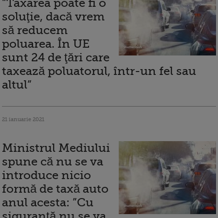
”Taxarea poate fi o
soluţie, dacă vrem
să reducem
poluarea. În UE
sunt 24 de ţări care
taxează poluatorul, într-un fel sau
altul”
21 ianuarie 2021
Ministrul Mediului
spune că nu se va
introduce nicio
formă de taxă auto
anul acesta: ”Cu
siguranţă nu se va