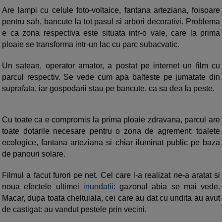
Are lampi cu celule foto-voltaice, fantana arteziana, foisoare
pentru sah, bancute la tot pasul si arbori decorativi. Problema
e ca zona respectiva este situata intr-o vale, care la prima
ploaie se transforma intr-un lac cu parc subacvatic.
Un satean, operator amator, a postat pe internet un film cu
parcul respectiv. Se vede cum apa balteste pe jumatate din
suprafata, iar gospodarii stau pe bancute, ca sa dea la peste.
Cu toate ca e compromis la prima ploaie zdravana, parcul are
toate dotarile necesare pentru o zona de agrement: toalete
ecologice, fantana arteziana si chiar iluminat public pe baza
de panouri solare.
Filmul a facut furori pe net. Cel care l-a realizat ne-a aratat si
noua efectele ultimei
inundatii
: gazonul abia se mai vede.
Macar, dupa toata cheltuiala, cei care au dat cu undita au avut
de castigat: au vandut pestele prin vecini.