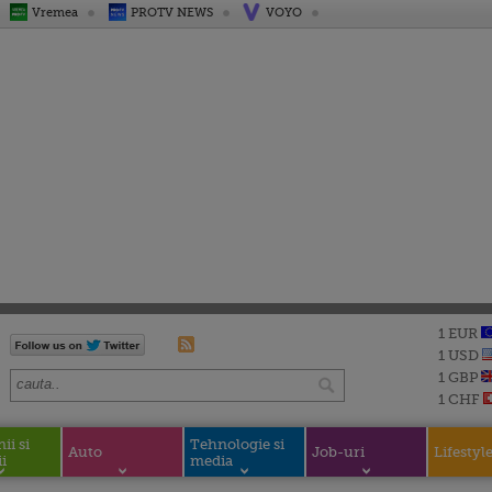
Vremea
PROTV NEWS
VOYO
1 EUR
1 USD
1 GBP
1 CHF
i si
Tehnologie si
Auto
Job-uri
Lifestyl
i
media