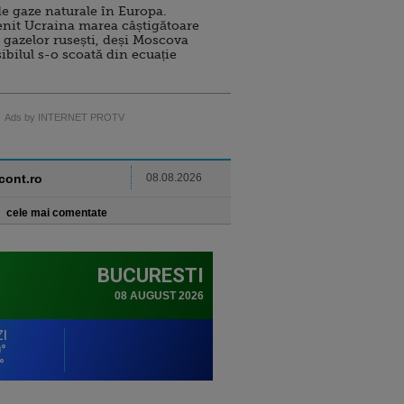
e gaze naturale în Europa.
nit Ucraina marea câștigătoare
 gazelor rusești, deși Moscova
sibilul s-o scoată din ecuație
Ads by INTERNET PROTV
ncont.ro
08.08.2026
cele mai comentate