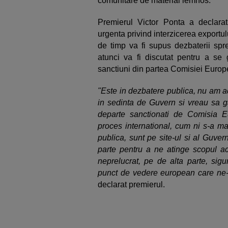
comunitare de material lemnos.
Premierul Victor Ponta a declara
urgenta privind interzicerea exportu
de timp va fi supus dezbaterii spr
atunci va fi discutat pentru a s
sanctiuni din partea Comisiei Euro
"Este in dezbatere publica, nu am ado
in sedinta de Guvern si vreau sa g
departe sanctionati de Comisia 
proces international, cum ni s-a m
publica, sunt pe site-ul si al Guvern
parte pentru a ne atinge scopul a
neprelucrat, pe de alta parte, sigu
punct de vedere european care ne-a
declarat premierul.