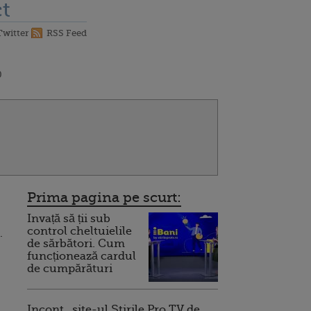
t
Twitter
RSS Feed
0
Prima pagina pe scurt:
Invață să ții sub
control cheltuielile
.
de sărbători. Cum
funcționează cardul
de cumpărături
Incont , site-ul Știrile Pro TV de