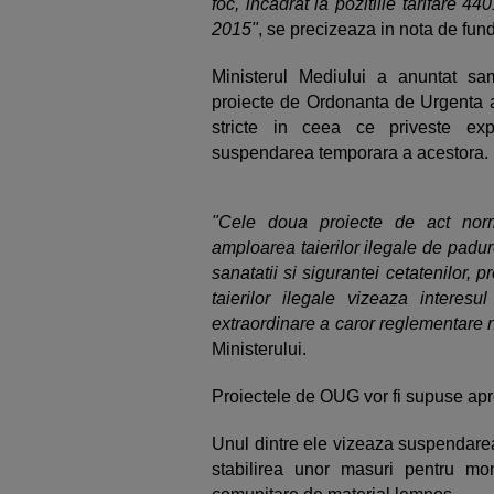
foc, incadrat la pozitiile tarifare 
2015"
, se precizeaza in nota de fu
Ministerul Mediului a anuntat s
proiecte de Ordonanta de Urgenta a
stricte in ceea ce priveste ex
suspendarea temporara a acestora.
"Cele doua proiecte de act nor
amploarea taierilor ilegale de padur
sanatatii si sigurantei cetatenilor,
taierilor ilegale vizeaza interesul
extraordinare a caror reglementare 
Ministerului.
Proiectele de OUG vor fi supuse apr
Unul dintre ele vizeaza suspendarea
stabilirea unor masuri pentru monit