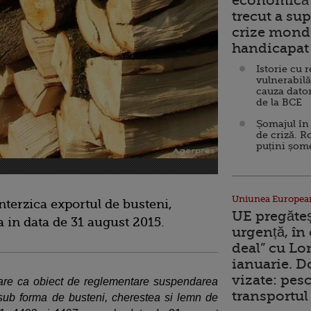
economică 
trecut a sup
crize mondi
handicapat 
Istorie cu 
vulnerabilă
cauza dator
de la BCE
Șomajul în 
de criză. R
puțini șom
Uniunea Europea
nterzica exportul de busteni,
UE pregăte
 in data de 31 august 2015.
urgență, în
deal” cu Lo
ianuarie. 
vizate: pesc
 are ca obiect de reglementare suspendarea
transportul 
sub forma de busteni, cherestea si lemn de