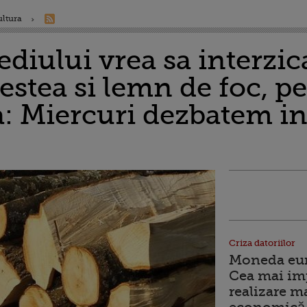
ultura
diului vrea sa interzic
estea si lemn de foc, p
ta: Miercuri dezbatem i
Criza datoriilor
Moneda euro
Cea mai im
realizare m