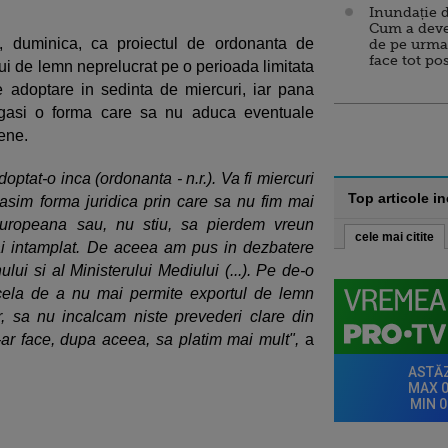
Inundație d
Cum a deve
t, duminica, ca proiectul de ordonanta de
de pe urma
face tot po
lui de lemn neprelucrat pe o perioada limitata
e adoptare in sedinta de miercuri, iar pana
e gasi o forma care sa nu aduca eventuale
pene.
ptat-o inca (ordonanta - n.r.). Va fi miercuri
Top articole i
asim forma juridica prin care sa nu fim mai
Europeana sau, nu stiu, sa pierdem vreun
cele mai citite
ai intamplat. De aceea am pus in dezbatere
ului si al Ministerului Mediului (...). Pe de-o
cela de a nu mai permite exportul de lemn
r, sa nu incalcam niste prevederi clare din
r face, dupa aceea, sa platim mai mult",
a