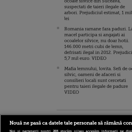
ocoale silvice din Suceava,
suspectati de taieri ilegale de
arbori. Prejudiciul estimat, 1 mil
lei
Romania ramane fara paduri. L
macel participa si angajati ai
ocoalelor silvice, nu doar hotii.
146.000 metri cubi de lemn,
defrisati ilegal in 2012. Prejudici
5,7 mil euro. VIDEO
Mafia lemnului, lovita. Sefi de o
silvic, oameni de afaceri si
consilieri locali sunt cercetati
pentru taieri ilegale de padure
VIDEO
Stirileprotv.ro
ilike-it.
Nouă ne pasă ca datele tale personale să rămână con
Noi și partenerii noștri
201
stocăm și/sau accesăm informații pe disp