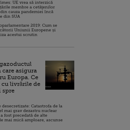
imes: UE vrea să interzică
 țările membre a cetăţenilor
 din cauza pandemiei încă
ve din SUA
roparlamentare 2019: Cum se
cătorii Uniunii Europene și
iza acestui scrutin
 gazoductul
 care asigura
ru Europa. Ce
cu livrările de
i spre
esecretizate: Catastrofa de la
el mai grav dezastru nuclear
 a fost precedată de alte
de mai mică amploare, ascunse