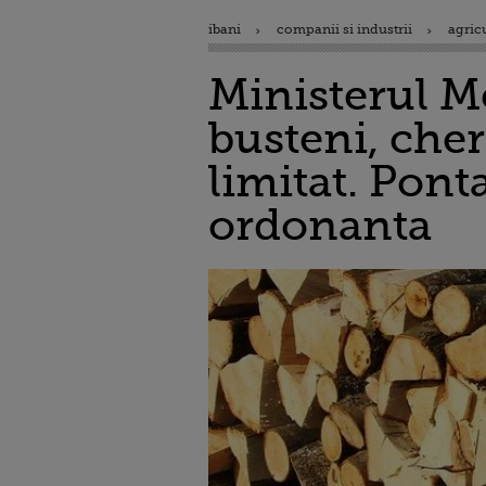
ibani
companii si industrii
agric
Ministerul Me
busteni, cher
limitat. Pon
ordonanta