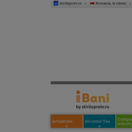
stirileprotv.ro
Romania, te iubesc
Compani
Actualitate
inContul Tau
industri