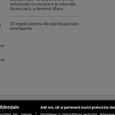
informații economice și educație
financiară, a devenit iBani
.
10 reguli pentru decizii financiare
a
inteligente
ul:
col
ro
foodstory.ro
Procinema.ro
fidențiale
Atât noi, cât și partenerii noștri prelucrăm dat
ozitivul dvs., precum
Dezvoltarea și îmbunătățirea serviciilor. Măsurarea