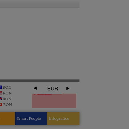
EUR
RON
RON
RON
RON
e
Smart People
Infografice