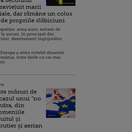
a secolului
raviețuit marii
ale, dar rămâne un colos
de propriile slăbiciuni
repetiție: zona euro, extrem de
 la șocuri, în principal din
iilor. Avertisment îngrijorător
Europa a atins nivelul dinainte
omânia, între țările cu cei mai
eri
na
ște măsuri de
 cazul unui ”no
ndra, din
Domeniile
uitul şi
rutier şi aerian