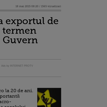
18 mai 2015 08:20 / 1565 vizualizari
a exportul de
e termen
n Guvern
Ads by INTERNET PROTV
 la 20 de ani.
portantă
acro-