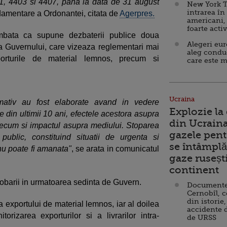
4401, 4403 si 4407, pana la data de 31 august
New York T
intrarea în
ndamentare a Ordonantei, citata de
Agerpres.
americani,
foarte acti
ambata ca supune dezbaterii publice doua
Alegeri eu
 Guvernului, care vizeaza reglementari mai
aleg condu
porturile de material lemnos, precum si
care este m
Ucraina
mativ au fost elaborate avand in vedere
Explozie la
e din ultimii 10 ani, efectele acestora asupra
din Ucraina
 precum si impactul asupra mediului. Stoparea
gazele pent
 public, constituind situatii de urgenta si
se întâmplă 
nu poate fi amanata"
, se arata in comunicatul
gaze ruseșt
continent
obarii in urmatoarea sedinta de Guvern.
Documente d
Cernobîl, c
din istorie,
 exportului de material lemnos, iar al doilea
accidente 
orizarea exporturilor si a livrarilor intra-
de URSS