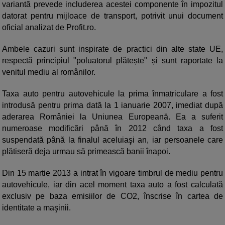
variantă prevede includerea acestei componente în impozitul
datorat pentru mijloace de transport, potrivit unui document
oficial analizat de Profit.ro.
Ambele cazuri sunt inspirate de practici din alte state UE,
respectă principiul "poluatorul plătește" și sunt raportate la
venitul mediu al românilor.
Taxa auto pentru autovehicule la prima înmatriculare a fost
introdusă pentru prima dată la 1 ianuarie 2007, imediat după
aderarea României la Uniunea Europeană. Ea a suferit
numeroase modificări până în 2012 când taxa a fost
suspendată până la finalul aceluiaşi an, iar persoanele care
plătiseră deja urmau să primească banii înapoi.
Din 15 martie 2013 a intrat în vigoare timbrul de mediu pentru
autovehicule, iar din acel moment taxa auto a fost calculată
exclusiv pe baza emisiilor de CO2, înscrise în cartea de
identitate a maşinii.