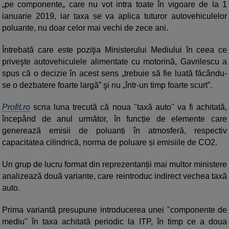
„pe componente„ care nu vot intra toate în vigoare de la 1
ianuarie 2019, iar taxa se va aplica tuturor autovehiculelor
poluante, nu doar celor mai vechi de zece ani.
Întrebată care este poziţia Ministerului Mediului în ceea ce
priveşte autovehiculele alimentate cu motorină, Gavrilescu a
spus că o decizie în acest sens „trebuie să fie luată făcându-
se o dezbatere foarte largă” şi nu „într-un timp foarte scurt”.
Profit.ro
scria luna trecută că noua "taxă auto" va fi achitată,
începând de anul următor, în funcție de elemente care
generează emisii de poluanți în atmosferă, respectiv
capacitatea cilindrică, norma de poluare și emisiile de CO2.
Un grup de lucru format din reprezentanții mai multor ministere
analizează două variante, care reintroduc indirect vechea taxă
auto.
Prima variantă presupune introducerea unei "componente de
mediu" în taxa achitată periodic la ITP, în timp ce a doua