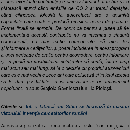
a unei eventuale contribuţii pe care cetăţeanul ar trebui să o
plătească atunci când emisiile de CO 2 ar trebui depăşite,
când cilindreea folosită la autovehicul are o anumită
capacitate care poate s producă emisii şi norma de poluare.
Forma finală se apropie. De dorim ca pentru a putea să fie
implementată această contribuţie nu va însemna o singură
componentă, cu mai multe componente, să aibă loc
şi informare a cetăţenilor, şi poate includerea în acest program
a unei perioade de graţie pentru acomodare, pentru informare
şi să poată da posibilitatea cetăţenilor să poată, într-un timp
mai scurt sau mai lung, să ia o decizie cu propriul autovehicul
care este mai vechi e zece ani care poluează şi în felul acesta
să le dăm posibilitate să îşi achiziţioneze un autovehicul
nepoluant
„, a spus Graţiela Gavrilescu luni, la Ploieşti.
Citește și:
Într-o fabrică din Sibiu se lucrează la mașina
viitorului. Invenția cercetătorilor români
Aceasta a precizat că forma finală a acestei ”contribuţii„ va fi