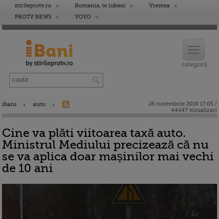
stirileprotv.ro
Romania, te iubesc
Vremea
PROTV NEWS
VOYO
ibani
auto
26 noiembrie 2018 17:05 /
44447 vizualizari
Cine va plăti viitoarea taxă auto.
Ministrul Mediului precizează că nu
se va aplica doar mașinilor mai vechi
de 10 ani