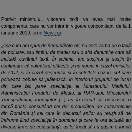
Potrivit ministrului, viitoarea taxă va avea mai multe
componente, care nu vor intra în vigoare concomitant, de la 1
ianuarie 2019, scrie
News.ro
.
„
Aşa cum am spus de nenumărate ori, nu este vorba de o taxă
de poluare, sau timbru de mediu sau o altă denumire care să
includă cuvântul taxă. În schimb, am susţinut şi susţin în
continuare că poluatorul plăteşte şi nu numai în cazul emisiilor
de CO2, şi în cazul deşeurilor şi în celellate cazuri, cel care
poluează trebuie să plătească. În interiorul grupului de lucru
din care fac parte specialişti ai Ministerului Mediului,
Administraţiei Fondului de Mediu, ai RAR-ului, Ministerului
Transporturilor, Finanţelor (...) au în cercat să găsească o
formă finală consultând cei doi producători de autovehicule
din România şi cei care în decursul anilor au reuşit să ne
îndrume fiind specialişti în domeniu şi care la ora actuală au
diverse firme de consultanţă, astfel încât să nu găsim o formă