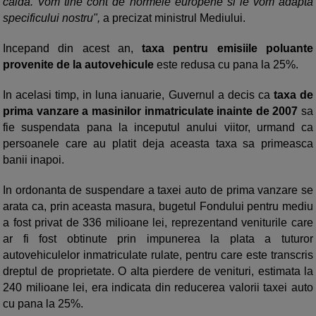
calda. Vom tine cont de normele europene si le vom adapta
specificului nostru",
a precizat ministrul Mediului.
Incepand din acest an,
taxa pentru emisiile poluante
provenite de la autovehicule
este redusa cu pana la 25%.
In acelasi timp, in luna ianuarie, Guvernul a decis ca
taxa de
prima vanzare a masinilor inmatriculate inainte de 2007
sa
fie suspendata pana la inceputul anului viitor, urmand ca
persoanele care au platit deja aceasta taxa sa primeasca
banii inapoi.
In ordonanta de suspendare a taxei auto de prima vanzare se
arata ca, prin aceasta masura, bugetul Fondului pentru mediu
a fost privat de 336 milioane lei, reprezentand veniturile care
ar fi fost obtinute prin impunerea la plata a tuturor
autovehiculelor inmatriculate rulate, pentru care este transcris
dreptul de proprietate. O alta pierdere de venituri, estimata la
240 milioane lei, era indicata din reducerea valorii taxei auto
cu pana la 25%.