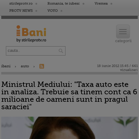
stirileprotv.ro
Romania, te iubesc
Vremea
PROTV NEWS
VOYO
ibani
auto
18 iunie 2012 15:45 / 661
vizualizari
Ministrul Mediului: "Taxa auto este
in analiza. Trebuie sa tinem cont ca 6
milioane de oameni sunt in pragul
saraciei"