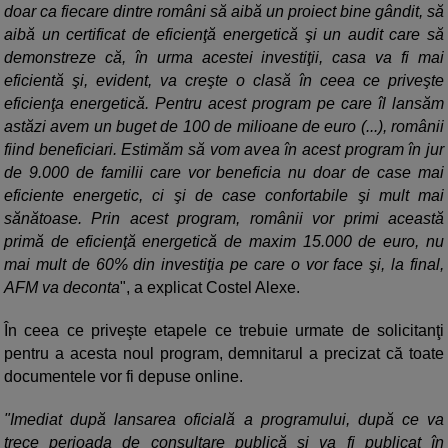
doar ca fiecare dintre români să aibă un proiect bine gândit, să
aibă un certificat de eficienţă energetică şi un audit care să
demonstreze că, în urma acestei investiţii, casa va fi mai
eficientă şi, evident, va creşte o clasă în ceea ce priveşte
eficienţa energetică. Pentru acest program pe care îl lansăm
astăzi avem un buget de 100 de milioane de euro (...), românii
fiind beneficiari. Estimăm să vom avea în acest program în jur
de 9.000 de familii care vor beneficia nu doar de case mai
eficiente energetic, ci şi de case confortabile şi mult mai
sănătoase. Prin acest program, românii vor primi această
primă de eficienţă energetică de maxim 15.000 de euro, nu
mai mult de 60% din investiţia pe care o vor face şi, la final,
AFM va deconta
", a explicat Costel Alexe.
În ceea ce priveşte etapele ce trebuie urmate de solicitanţi
pentru a acesta noul program, demnitarul a precizat că toate
documentele vor fi depuse online.
"Imediat după lansarea oficială a programului, după ce va
trece perioada de consultare publică şi va fi publicat în