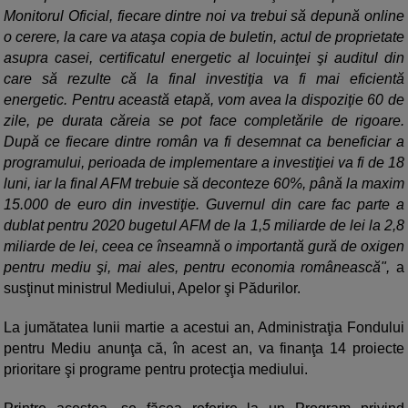
Monitorul Oficial, fiecare dintre noi va trebui să depună online
o cerere, la care va ataşa copia de buletin, actul de proprietate
asupra casei, certificatul energetic al locuinţei şi auditul din
care să rezulte că la final investiţia va fi mai eficientă
energetic. Pentru această etapă, vom avea la dispoziţie 60 de
zile, pe durata căreia se pot face completările de rigoare.
După ce fiecare dintre român va fi desemnat ca beneficiar a
programului, perioada de implementare a investiţiei va fi de 18
luni, iar la final AFM trebuie să deconteze 60%, până la maxim
15.000 de euro din investiţie. Guvernul din care fac parte a
dublat pentru 2020 bugetul AFM de la 1,5 miliarde de lei la 2,8
miliarde de lei, ceea ce înseamnă o importantă gură de oxigen
pentru mediu şi, mai ales, pentru economia românească",
a
susţinut ministrul Mediului, Apelor şi Pădurilor.
La jumătatea lunii martie a acestui an, Administraţia Fondului
pentru Mediu anunţa că, în acest an, va finanţa 14 proiecte
prioritare şi programe pentru protecţia mediului.