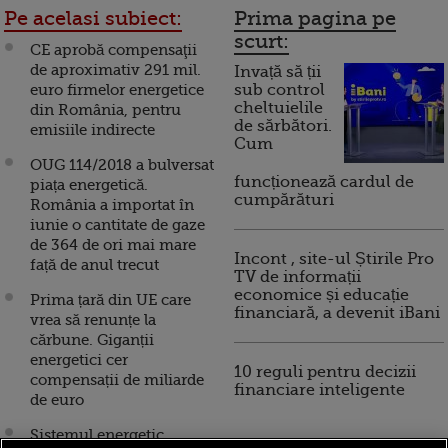
Pe acelasi subiect:
Prima pagina pe
scurt:
CE aprobă compensaţii
de aproximativ 291 mil.
Invață să ții
euro firmelor energetice
sub control
cheltuielile
din România, pentru
de sărbători.
emisiile indirecte
Cum
OUG 114/2018 a bulversat
funcționează cardul de
piața energetică.
cumpărături
România a importat în
iunie o cantitate de gaze
de 364 de ori mai mare
Incont , site-ul Știrile Pro
față de anul trecut
TV de informații
economice și educație
Prima țară din UE care
financiară, a devenit iBani
vrea să renunțe la
cărbune. Giganții
energetici cer
10 reguli pentru decizii
compensații de miliarde
financiare inteligente
de euro
Sistemul energetic