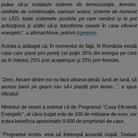
putea să-şi instaleze sisteme de termoizolaţie, ferestre,
centrale de condensaţie, panouri solare, sisteme de iluminat
cu LED, toate sistemele posibile pe care românii şi le pot
achiziţiona şi astfel să-şi transforme casele în case eficient
energetic
", a afirmat Alexe, potrivit
Agerpres
.
Acesta a adăugat că, în momentul de faţă, în România există
case care pierd prin pereţi cel puţin 30% din energia pe care
au în interior, 25% prin acoperişuri şi 25% prin ferestre.
"
Deci, fiecare dintre noi nu face altceva decât, lună de lună, să
arunce banii pe geam sau să-i piardă prin tavan..."
, a spus
oficialul.
Ministrul de resort a estimat că de Programul "Casa Eficientă
Energetic", al cărui buget este de 100 de milioane de euro, vor
putea beneficia aproximativ 9.000 de proprietari de case.
"Programul nostru vrea să întrerupă această risipă. Trebuie