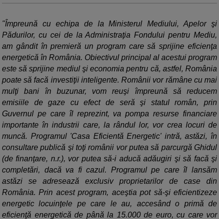
"Împreună cu echipa de la Ministerul Mediului, Apelor şi
Pădurilor, cu cei de la Administraţia Fondului pentru Mediu,
am gândit în premieră un program care să sprijine eficienţa
energetică în România. Obiectivul principal al acestui program
este să sprijine mediul şi economia pentru că, astfel, România
poate să facă investiţii inteligente. Românii vor rămâne cu mai
mulţi bani în buzunar, vom reuşi împreună să reducem
emisiile de gaze cu efect de seră şi statul român, prin
Guvernul pe care îl reprezint, va pompa resurse financiare
importante în industrii care, la rândul lor, vor crea locuri de
muncă. Programul 'Casa Eficientă Energetic' intră, astăzi, în
consultare publică şi toţi românii vor putea să parcurgă Ghidul
(de finanţare, n.r.), vor putea să-i aducă adăugiri şi să facă şi
completări, dacă va fi cazul. Programul pe care îl lansăm
astăzi se adresează exclusiv proprietarilor de case din
România. Prin acest program, aceştia pot să-şi eficientizeze
energetic locuinţele pe care le au, accesând o primă de
eficienţă energetică de până la 15.000 de euro, cu care vor