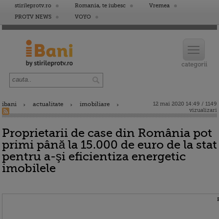
stirileprotv.ro
Romania, te iubesc
Vremea
PROTV NEWS
VOYO
ibani
actualitate
imobiliare
12 mai 2020 14:49 / 1149
vizualizari
Proprietarii de case din România pot
primi până la 15.000 de euro de la stat
pentru a-şi eficientiza energetic
imobilele