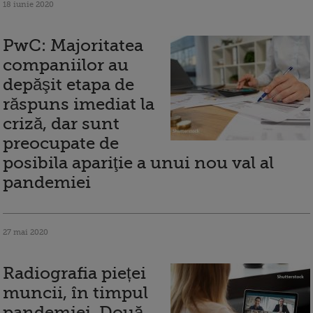
18 iunie 2020
PwC: Majoritatea
companiilor au
depăşit etapa de
răspuns imediat la
criză, dar sunt
preocupate de
posibila apariţie a unui nou val al
pandemiei
27 mai 2020
Radiografia pieței
muncii, în timpul
pandemiei. Două