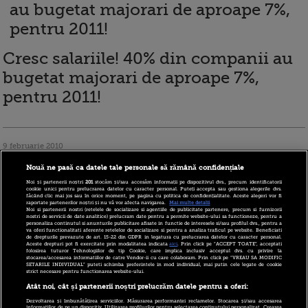
Cresc salariile! 40% din companii au
bugetat majorari de aproape 7%,
pentru 2011!
9 februarie 2010
Nouă ne pasă ca datele tale personale să rămână confidențiale
Noi și partenerii noștri
201
stocăm și/sau accesăm informații pe dispozitivul dvs., precum identificatorii
cookie unici pentru prelucrarea datelor cu caracter personal. Puteți accepta sau gestiona alegerile dvs.
făcând clic mai jos sau în orice moment, pe pagina cu politica de confidențialitate. Aceste alegeri vor fi
raportate partenerilor noștri și nu vă vor afecta navigarea.
Mai multe detalii
Noi si partenerii nostri (retelele de socializare si agentiile de publicitate partenere, precum si furnizorii
nostri de servicii de date analitice) prelucram date pentru a permite website-ului sa functioneze, pentru a
personaliza continutul si anunturile publicitare afisate in functie de interesele si/sau profilul dvs., pentru a
va oferi functionalitati aferente retelelor de socializare si pentru a analiza traficul pe website. Beneficiati
de drepturile prevazute de art. 15-22 din GDPR in legatura cu prelucrarea datelor cu caracter personal.
Aceste drepturi pot fi exercitate prin modalitatea indicata
aici
. Prin click pe “ACCEPT TOATE”, acceptati
PwC: TVA ar putea creste la 20-21%!
folosirea tuturor Tehnologiilor de tip Cookie, care implica inclusiv acceptul dvs. cu privire la
stocarea/accesarea informatiilor de catre Vendor-ii cu care colaboram. Prin click pe “VREAU SA MODIFIC
SETARILE INDIVIDUAL” puteti schimba preferintele in mod individual, mai putin cele legate de cookie
Patronii: Ar fi o greseala enorma!
strict necesare pentru functionarea website-ului.
Atât noi, cât și partenerii noștri prelucrăm datele pentru a oferi:
Dezvoltarea și îmbunătățirea serviciilor. Măsurarea performanței reclamelor. Stocarea și/sau accesarea
informațiilor de pe un dispozitiv. Utilizarea profilurilor pentru selectarea conținutului personalizat. Crearea