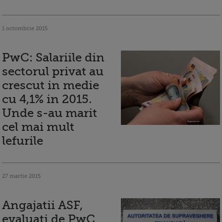
1 octombrie 2015
PwC: Salariile din
sectorul privat au
crescut in medie
cu 4,1% in 2015.
Unde s-au marit
cel mai mult
lefurile
27 martie 2015
Angajatii ASF,
evaluati de PwC