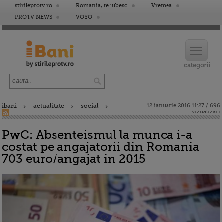
stirileprotv.ro
Romania, te iubesc
Vremea
PROTV NEWS
VOYO
ibani
actualitate
social
12 ianuarie 2016 11:27 / 696
vizualizari
PwC: Absenteismul la munca i-a
costat pe angajatorii din Romania
703 euro/angajat in 2015