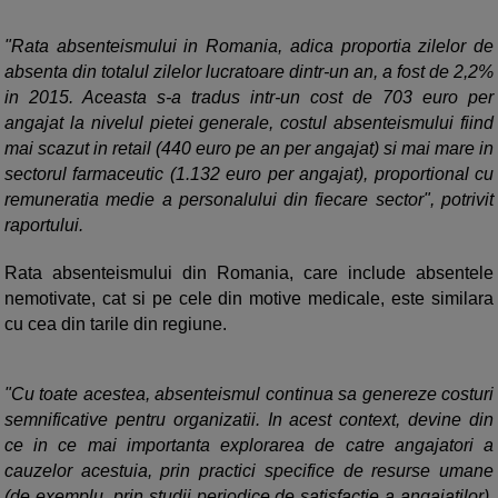
"Rata absenteismului in Romania, adica proportia zilelor de
absenta din totalul zilelor lucratoare dintr-un an, a fost de 2,2%
in 2015. Aceasta s-a tradus intr-un cost de 703 euro per
angajat la nivelul pietei generale, costul absenteismului fiind
mai scazut in retail (440 euro pe an per angajat) si mai mare in
sectorul farmaceutic (1.132 euro per angajat), proportional cu
remuneratia medie a personalului din fiecare sector", potrivit
raportului.
Rata absenteismului din Romania, care include absentele
nemotivate, cat si pe cele din motive medicale, este similara
cu cea din tarile din regiune.
"Cu toate acestea, absenteismul continua sa genereze costuri
semnificative pentru organizatii. In acest context, devine din
ce in ce mai importanta explorarea de catre angajatori a
cauzelor acestuia, prin practici specifice de resurse umane
(de exemplu, prin studii periodice de satisfactie a angajatilor),