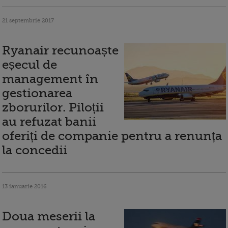
21 septembrie 2017
Ryanair recunoaște
eșecul de
management în
gestionarea
zborurilor. Piloții
au refuzat banii
oferiți de companie pentru a renunța
la concedii
13 ianuarie 2016
Doua meserii la