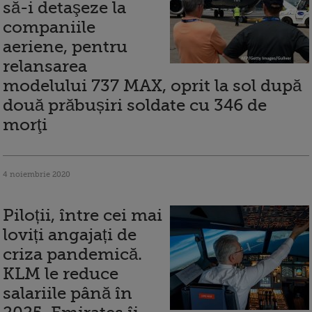
să-i detaşeze la
companiile
aeriene, pentru
relansarea
modelului 737 MAX, oprit la sol după
două prăbușiri soldate cu 346 de
morţi
4 noiembrie 2020
Piloții, între cei mai
loviți angajați de
criza pandemică.
KLM le reduce
salariile până în