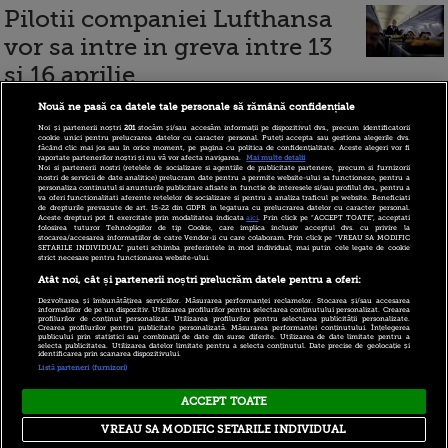
Pilotii companiei Lufthansa
vor sa intre in greva intre 13
si 16 aprilie
Nouă ne pasă ca datele tale personale să rămână confidențiale
Noi și partenerii noștri
201
stocăm și/sau accesăm informații pe dispozitivul dvs., precum identificatorii
cookie unici pentru prelucrarea datelor cu caracter personal. Puteți accepta sau gestiona alegerile dvs.
22 februarie 2010
făcând clic mai jos sau în orice moment, pe pagina cu politica de confidențialitate. Aceste alegeri vor fi
raportate partenerilor noștri și nu vă vor afecta navigarea.
Mai multe detalii
Noi si partenerii nostri (retelele de socializare si agentiile de publicitate partenere, precum si furnizorii
nostri de servicii de date analitice) prelucram date pentru a permite website-ului sa functioneze, pentru a
personaliza continutul si anunturile publicitare afisate in functie de interesele si/sau profilul dvs., pentru a
Greva la British Airways?
va oferi functionalitati aferente retelelor de socializare si pentru a analiza traficul pe website. Beneficiati
de drepturile prevazute de art. 15-22 din GDPR in legatura cu prelucrarea datelor cu caracter personal.
Aceste drepturi pot fi exercitate prin modalitatea indicata
aici
. Prin click pe “ACCEPT TOATE”, acceptati
Pilotii si stewardesele au
folosirea tuturor Tehnologiilor de tip Cookie, care implica inclusiv acceptul dvs. cu privire la
stocarea/accesarea informatiilor de catre Vendor-ii cu care colaboram. Prin click pe “VREAU SA MODIFIC
SETARILE INDIVIDUAL” puteti schimba preferintele in mod individual, mai putin cele legate de cookie
votat ca DA!
strict necesare pentru functionarea website-ului.
Atât noi, cât și partenerii noștri prelucrăm datele pentru a oferi:
Dezvoltarea și îmbunătățirea serviciilor. Măsurarea performanței reclamelor. Stocarea și/sau accesarea
informațiilor de pe un dispozitiv. Utilizarea profilurilor pentru selectarea conținutului personalizat. Crearea
profilurilor de conținut personalizat. Utilizarea profilurilor pentru selectarea publicității personalizate.
Crearea profilurilor pentru publicitate personalizată. Măsurarea performanței conținutului. Înțelegerea
1 - 21 (din 21)
publicului prin statistici sau combinații de date din surse diferite. Utilizarea de date limitate pentru a
selecta publicitatea. Utilizarea datelor limitate pentru a selecta conținutul. Date precise de geolocație și
identificarea prin scanarea dispozitivului.
Listă parteneri (furnizori)
ACCEPT TOATE
Copyright © 2026 PRO TV S.R.L |
Politica de Cookie
|
VREAU SA MODIFIC SETARILE INDIVIDUAL
Politica Confidentialitate
|
RSS