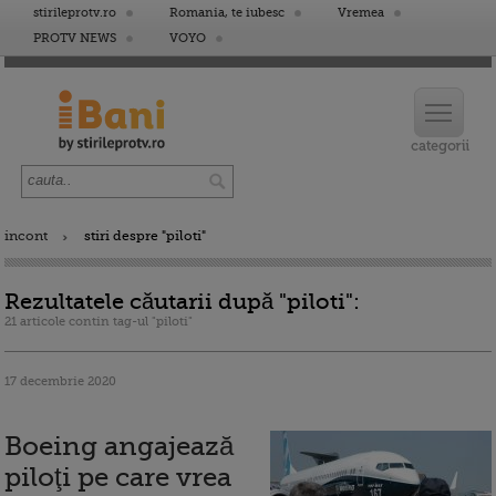
stirileprotv.ro
Romania, te iubesc
Vremea
PROTV NEWS
VOYO
incont
stiri despre "piloti"
Rezultatele căutarii după "piloti":
21 articole contin tag-ul "piloti"
17 decembrie 2020
Boeing angajează
piloţi pe care vrea