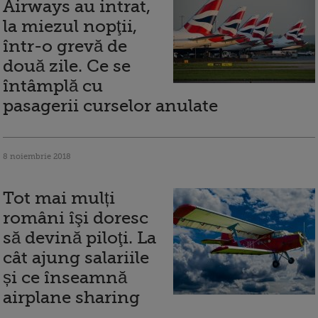
Airways au intrat,
la miezul nopţii,
într-o grevă de
două zile. Ce se
întâmplă cu
pasagerii curselor anulate
8 noiembrie 2018
Tot mai mulți
români îşi doresc
să devină piloţi. La
cât ajung salariile
și ce înseamnă
airplane sharing