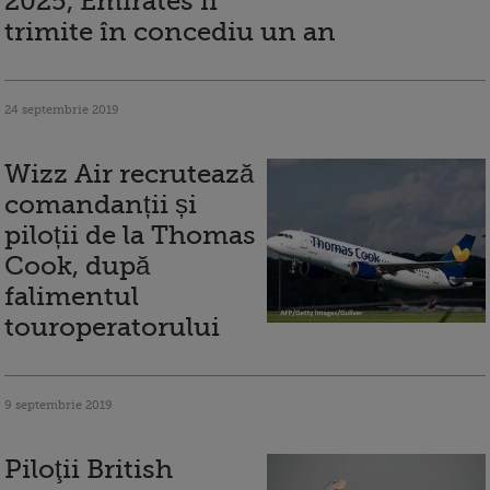
2025, Emirates îi
trimite în concediu un an
24 septembrie 2019
Wizz Air recrutează
comandanții și
piloții de la Thomas
Cook, după
falimentul
touroperatorului
9 septembrie 2019
Piloţii British