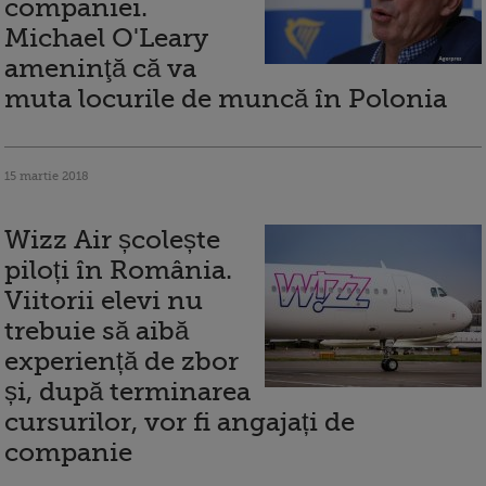
companiei.
Michael O'Leary
ameninţă că va
muta locurile de muncă în Polonia
15 martie 2018
Wizz Air școlește
piloți în România.
Viitorii elevi nu
trebuie să aibă
experiență de zbor
și, după terminarea
cursurilor, vor fi angajați de
companie