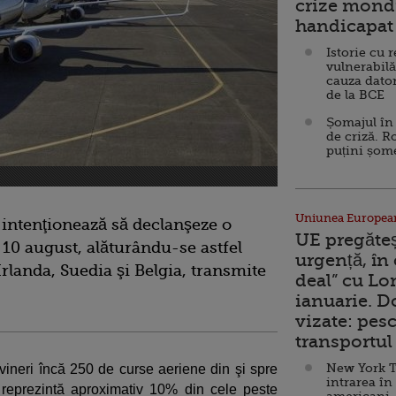
crize mondi
handicapat 
Istorie cu 
vulnerabilă
cauza dator
de la BCE
Șomajul în 
de criză. R
puțini șom
Uniunea Europea
 intenţionează să declanşeze o
UE pregăte
 10 august, alăturându-se astfel
urgență, în
 Irlanda, Suedia şi Belgia, transmite
deal” cu Lo
ianuarie. 
vizate: pesc
transportul 
New York T
vineri încă 250 de curse aeriene din şi spre
intrarea în
reprezintă aproximativ 10% din cele peste