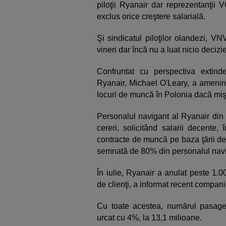
piloţii Ryanair dar reprezentanţii 
exclus orice creştere salarială.
Şi sindicatul piloţilor olandezi, V
vineri dar încă nu a luat nicio decizi
Confruntat cu perspectiva extinde
Ryanair, Michael O'Leary, a amenin
locuri de muncă în Polonia dacă mişc
Personalul navigant al Ryanair din 
cereri, solicitând salarii decente,
contracte de muncă pe baza ţării de o
semnată de 80% din personalul navi
În iulie, Ryanair a anulat peste 1.0
de clienţi, a informat recent compani
Cu toate acestea, numărul pasageri
urcat cu 4%, la 13,1 milioane.