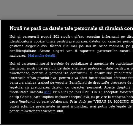
Stirileprotv.ro
ilike-it.
Nouă ne pasă ca datele tale personale să rămână con
Noi și partenerii noștri
201
stocăm și/sau accesăm informații pe disp
identificatorii cookie unici pentru prelucrarea datelor cu caracter person
gestiona alegerile dvs. făcând clic mai jos sau în orice moment, pe 
confidențialitate. Aceste alegeri vor fi raportate partenerilor noștr
navigarea.
Mai multe detalii
Reacția MAE după ce o
româncă a fost arestată în
Noi si partenerii nostri (retelele de socializare si agentiile de publicita
Germania pentru spionaj în
furnizorii nostri de servicii de date analitice) prelucram date pentru a p
favoarea Rusiei
functioneze, pentru a personaliza continutul si anunturile publicitare
interesele si/sau profilul dvs., pentru a va oferi functionalitati aferente ret
Alerta West Nile: două
pentru a analiza traficul pe website. Beneficiati de drepturile prevazute de
persoane au murit, iar
legatura cu prelucrarea datelor cu caracter personal. Aceste drepturi 
numărul cazurilor a ajuns la
10. Măsurile de protecție
aici
modalitatea indicata
. Prin click pe “ACCEPT TOATE”, acceptati folosire
împotriva țânțarilor
de tip Cookie, care implica inclusiv acceptul dvs. cu privire la stocarea/acc
catre Vendor-ii cu care colaboram. Prin click pe “VREAU SA MODIFIC 
Ce le-a spus Donald Trump
puteti schimba preferintele in mod individual, mai putin cele legate de 
donatorilor despre
pentru functionarea website-ului.
succesorul său pentru
alegerile din 2028. Pe cine a
ales între Rubio și Vance
Copyright ©