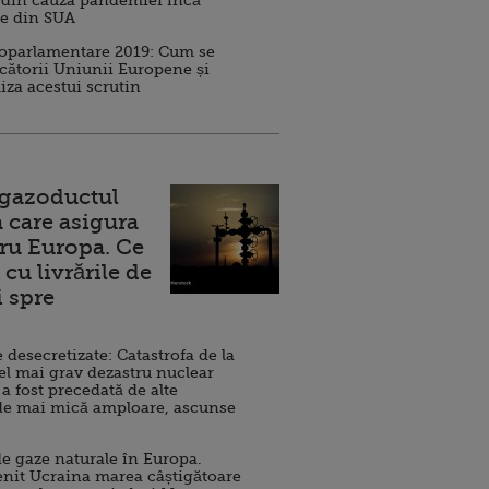
 din cauza pandemiei încă
ve din SUA
roparlamentare 2019: Cum se
cătorii Uniunii Europene și
iza acestui scrutin
 gazoductul
 care asigura
ru Europa. Ce
cu livrările de
i spre
esecretizate: Catastrofa de la
el mai grav dezastru nuclear
 a fost precedată de alte
de mai mică amploare, ascunse
e gaze naturale în Europa.
nit Ucraina marea câștigătoare