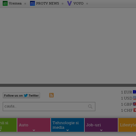
Vremea
PROTV NEWS
VOYO
1 EUR
1 USD
1 GBP
1 CHF
i si
Tehnologie si
Auto
Job-uri
Lifestyl
i
media