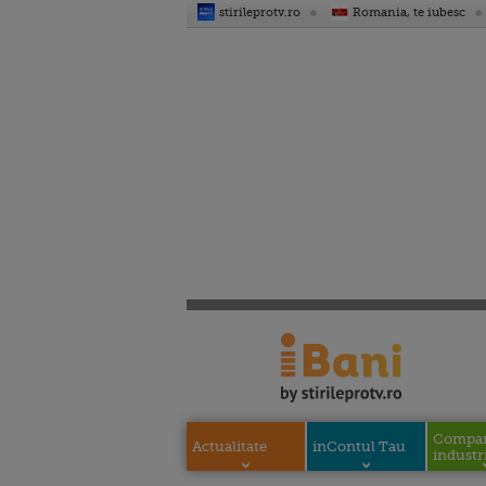
stirileprotv.ro
Romania, te iubesc
Compani
Actualitate
inContul Tau
industri