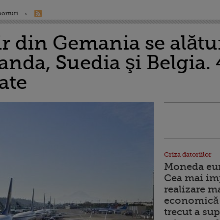
porturi
ir din Gemania se alătur
landa, Suedia şi Belgia.
ate
Criza datoriilor
Moneda euro
Cea mai im
realizare m
economică 
trecut a sup