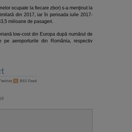
elor ocupate la fiecare zbor) s-a menţinut la
similară din 2017, iar în perioada iulie 2017-
33,5 milioane de pasageri.
riană low-cost din Europa după numărul de
 pe aeroporturile din România, respectiv
t
Twitter
RSS Feed
19