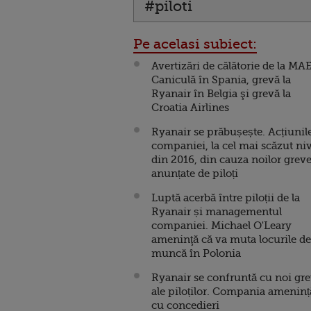
#piloti
Pe acelasi subiect:
Avertizări de călătorie de la MAE
Caniculă în Spania, grevă la
Ryanair în Belgia şi grevă la
Croatia Airlines
Ryanair se prăbușește. Acțiunil
companiei, la cel mai scăzut niv
din 2016, din cauza noilor grev
anunțate de piloți
Luptă acerbă între piloții de la
Ryanair și managementul
companiei. Michael O'Leary
ameninţă că va muta locurile de
muncă în Polonia
Ryanair se confruntă cu noi gr
ale piloților. Compania ameninț
cu concedieri