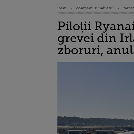
ibani
companii si industrii
trans
Piloții Ryana
grevei din Ir
zboruri, anul