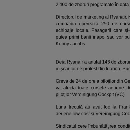
2.400 de zboruri programate în data
Directorul de marketing al Ryanair, 
compania operează 250 de curse
echipaje locale. Pasagerii care şi-
putea primi banii înapoi sau vor pu
Kenny Jacobs.
Deja Ryanair a anulat 146 de zborur
mişcărilor de protest din Irlanda, Su
Greva de 24 de ore a piloţilor din G
va afecta toate cursele aeriene d
piloţilor Vereinigung Cockpit (VC).
Luna trecută au avut loc la Frank
aeriene low-cost şi Vereinigung Cockp
Sindicatul cere îmbunătăţirea condiţ