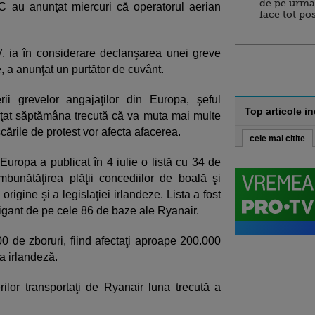
de pe urma
VC au anunţat miercuri că operatorul aerian
face tot po
NV, ia în considerare declanşarea unei greve
e, a anunţat un purtător de cuvânt.
rii grevelor angajaţilor din Europa, şeful
Top articole i
ţat săptămâna trecută că va muta mai multe
ările de protest vor afecta afacerea.
cele mai citite
Europa a publicat în 4 iulie o listă cu 34 de
 îmbunătăţirea plăţii concediilor de boală şi
rigine şi a legislaţiei irlandeze. Lista a fost
gant de pe cele 86 de baze ale Ryanair.
00 de zboruri, fiind afectaţi aproape 200.000
a irlandeză.
lor transportaţi de Ryanair luna trecută a