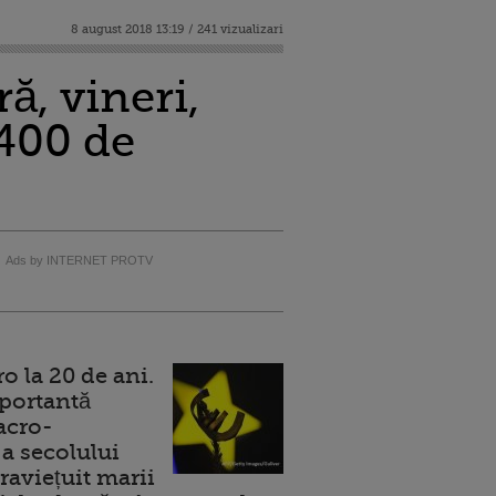
8 august 2018 13:19 / 241 vizualizari
ă, vineri,
 400 de
Ads by INTERNET PROTV
 la 20 de ani.
portantă
acro-
a secolului
raviețuit marii