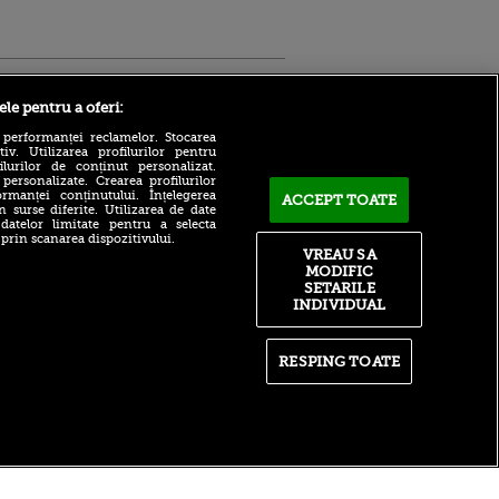
Sport.ro
ele pentru a oferi:
 performanței reclamelor. Stocarea
v. Utilizarea profilurilor pentru
ilurilor de conținut personalizat.
 personalizate. Crearea profilurilor
rmanței conținutului. Înțelegerea
ACCEPT TOATE
n surse diferite. Utilizarea de date
 datelor limitate pentru a selecta
 prin scanarea dispozitivului.
Atmosferă din altă lume la
ntru
VREAU SA
prezentarea lui Mohamed
ita lui,
MODIFIC
Salah la Trabzonspor pe
t tată!
SETARILE
Papara Park
INDIVIDUAL
, Adela
A plecat de la Manchester
rol
City pentru 50.000.000€ și a
V
semnat cu alt club din
RESPING TOATE
Premier League!
pă o
n film, Sir
După 15 ani la Fiorentina,
se
fratele lui Matteo Duțu de la
n muzică
Dinamo a semnat și el în
România!
itate
|
RSS