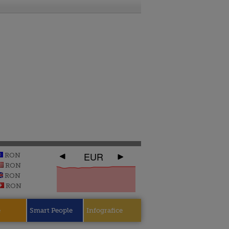
EUR
RON
RON
RON
RON
e
Smart People
Infografice