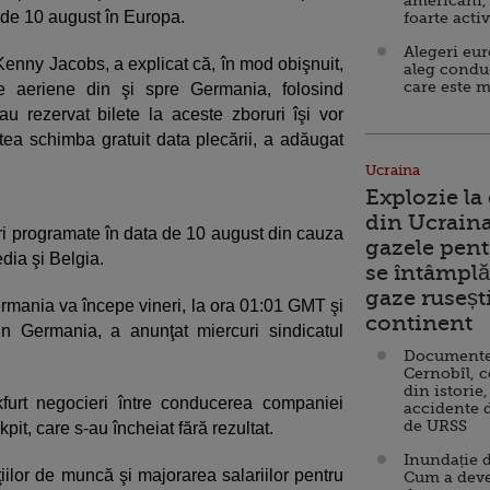
americani,
 de 10 august în Europa.
foarte acti
Alegeri eu
Kenny Jacobs, a explicat că, în mod obişnuit,
aleg condu
care este m
 aeriene din şi spre Germania, folosind
au rezervat bilete la aceste zboruri îşi vor
tea schimba gratuit data plecării, a adăugat
Ucraina
Explozie la
din Ucraina
i programate în data de 10 august din cauza
gazele pent
edia şi Belgia.
se întâmplă 
gaze ruseșt
ermania va începe vineri, la ora 01:01 GMT şi
continent
in Germania, a anunţat miercuri sindicatul
Documente d
Cernobîl, c
din istorie,
furt negocieri între conducerea companiei
accidente 
de URSS
it, care s-au încheiat fără rezultat.
Inundație d
iilor de muncă şi majorarea salariilor pentru
Cum a deve