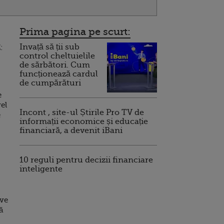
Prima pagina pe scurt:
Invață să ții sub
:
control cheltuielile
de sărbători. Cum
funcționează cardul
de cumpărături
e
el
Incont , site-ul Știrile Pro TV de
e
informații economice și educație
financiară, a devenit iBani
10 reguli pentru decizii financiare
inteligente
eve
ă