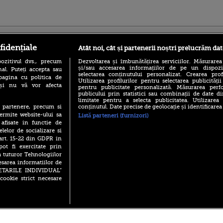
ro
foodstory.ro
Procinema.ro
fidențiale
Atât noi, cât și partenerii noștri prelucrăm dat
ozitivul dvs., precum
Dezvoltarea și îmbunătățirea serviciilor. Măsurarea
și/sau accesarea informațiilor de pe un dispoziti
al. Puteți accepta sau
selectarea conținutului personalizat. Crearea prof
pagina cu politica de
Utilizarea profilurilor pentru selectarea publicității
i și nu vă vor afecta
pentru publicitate personalizată. Măsurarea perfo
publicului prin statistici sau combinații de date di
limitate pentru a selecta publicitatea. Utilizarea
conținutul. Date precise de geolocație și identificarea
te partenere, precum si
(P) Descoperă Lumea
Emoții intense pe
ermite website-ului sa
Listă parteneri (furnizori)
Evenimentelor din România
Sebastian Stan! Iub
 afisate in functie de
cu Transilvania Events!
Annabelle, l-a făcu
elelor de socializare si
(P) Raku, gaming intens și o
 art. 15-22 din GDPR in
Din 14 septembrie
pauză binemeritată cu...
Popescu revine în 
pot fi exercitate prin
pizza Guseppe
principal la Pro T
a tuturor Tehnologiilor
(P) Poți folosi bonurile de
esarea informatiilor de
La 88 de ani și du
masă pentru a comanda
SETARILE INDIVIDUAL”
carieră fabuloasă î
mâncare acasă? Lista
cookie strict necesare
Anthony Hopkins 
aplicațiilor care le acceptă
lansează oficial î
 2026 PRO TV S.R.L |
Politica de Cookie
|
Politica Confidential