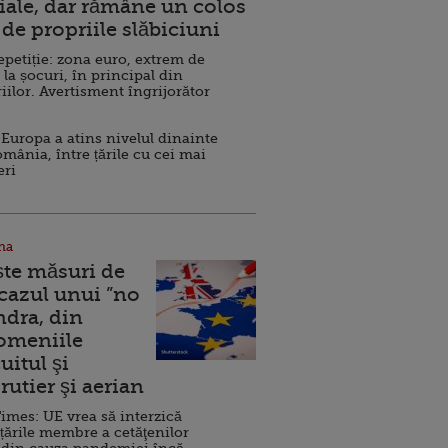
ale, dar rămâne un colos
de propriile slăbiciuni
repetiție: zona euro, extrem de
 la șocuri, în principal din
iilor. Avertisment îngrijorător
Europa a atins nivelul dinainte
omânia, între țările cu cei mai
eri
na
ște măsuri de
 cazul unui ”no
ndra, din
Domeniile
uitul şi
rutier şi aerian
imes: UE vrea să interzică
 țările membre a cetăţenilor