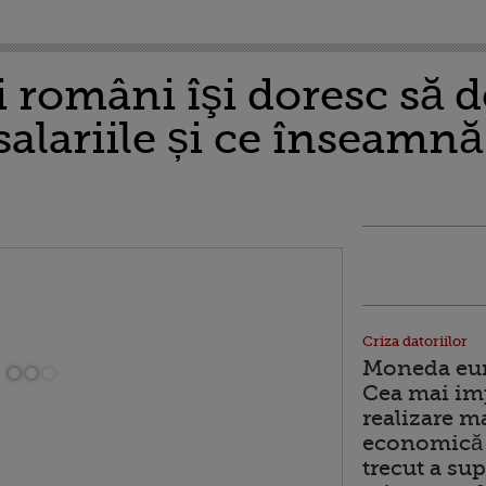
 români îşi doresc să de
salariile și ce înseamnă
Criza datoriilor
Moneda euro
Cea mai im
realizare m
economică 
trecut a sup