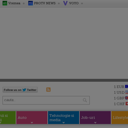
Vremea
PROTV NEWS
VOYO
1 EUR
1 USD
1 GBP
1 CHF
i si
Tehnologie si
Auto
Job-uri
Lifestyl
i
media