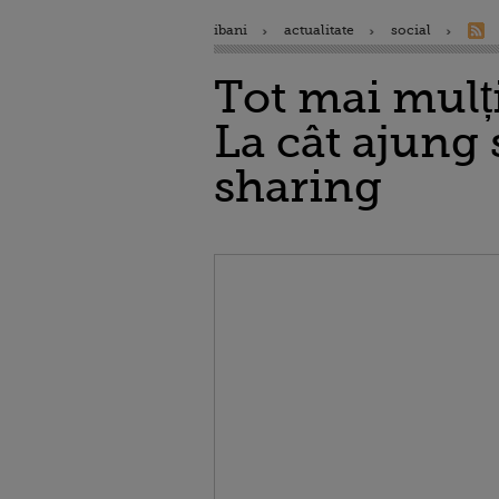
ibani
actualitate
social
Tot mai mulți
La cât ajung 
sharing