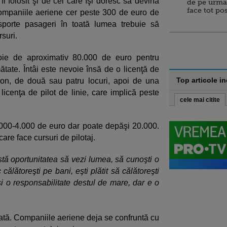
fi folosit şi de cei care îşi doresc să devină
de pe urma
face tot po
, companiile aeriene cer peste 300 de euro de
sporte pasageri în toată lumea trebuie să
suri.
voie de aproximativ 80.000 de euro pentru
ătate. Întâi este nevoie însă de o licenţă de
Top articole i
vion, de două sau patru locuri, apoi de una
licenţa de pilot de linie, care implică peste
cele mai citite
3.000-4.000 de euro dar poate depăşi 20.000.
are face cursuri de pilotaj.
stă oportunitatea să vezi lumea, să cunoşti o
 călătoreşti pe bani, eşti plătit să călătoreşti
 şi o responsabilitate destul de mare, dar e o
utată. Companiile aeriene deja se confruntă cu