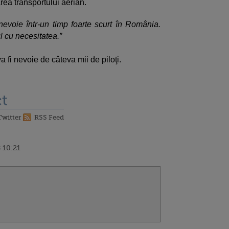
area transportului aerian.
evoie într-un timp foarte scurt în România.
l cu necesitatea.”
a fi nevoie de câteva mii de piloţi.
t
Twitter
RSS Feed
 10:21