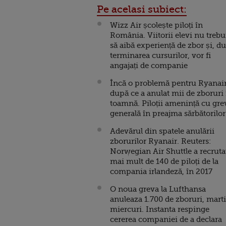
Pe acelasi subiect:
Wizz Air școlește piloți în
România. Viitorii elevi nu trebu
să aibă experiență de zbor și, d
terminarea cursurilor, vor fi
angajați de companie
Încă o problemă pentru Ryanair
după ce a anulat mii de zboruri 
toamnă. Piloții amenință cu gre
generală în preajma sărbătorilor
Adevărul din spatele anulării
zborurilor Ryanair. Reuters:
Norwegian Air Shuttle a recruta
mai mult de 140 de piloți de la
compania irlandeză, în 2017
O noua greva la Lufthansa
anuleaza 1.700 de zboruri, marti
miercuri. Instanta respinge
cererea companiei de a declara