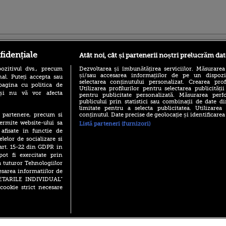
ro
foodstory.ro
Procinema.ro
fidențiale
Atât noi, cât și partenerii noștri prelucrăm dat
ozitivul dvs., precum
Dezvoltarea și îmbunătățirea serviciilor. Măsurarea
și/sau accesarea informațiilor de pe un dispoziti
al. Puteți accepta sau
selectarea conținutului personalizat. Crearea prof
pagina cu politica de
Utilizarea profilurilor pentru selectarea publicității
i și nu vă vor afecta
pentru publicitate personalizată. Măsurarea perfo
publicului prin statistici sau combinații de date di
limitate pentru a selecta publicitatea. Utilizarea
conținutul. Date precise de geolocație și identificarea
te partenere, precum si
(P) Descoperă Lumea
Emoții intense pe
ermite website-ului sa
Listă parteneri (furnizori)
Evenimentelor din România
Sebastian Stan! Iub
 afisate in functie de
cu Transilvania Events!
Annabelle, l-a făcu
elelor de socializare si
(P) Raku, gaming intens și o
 art. 15-22 din GDPR in
Din 14 septembrie
pauză binemeritată cu...
pot fi exercitate prin
Popescu revine în 
pizza Guseppe
principal la Pro T
a tuturor Tehnologiilor
esarea informatiilor de
(P) Poți folosi bonurile de
La 88 de ani și du
masă pentru a comanda
SETARILE INDIVIDUAL”
carieră fabuloasă î
mâncare acasă? Lista
cookie strict necesare
Anthony Hopkins 
aplicațiilor care le acceptă
lansează oficial î