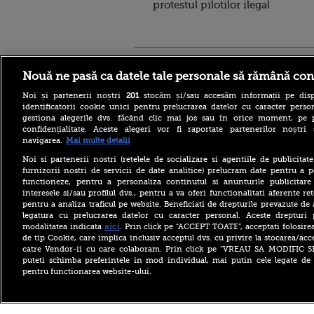
protestul pilotilor ilegal
Stirileprotv.ro
ilike-it.
Nouă ne pasă ca datele tale personale să rămână con
Noi și partenerii noștri
201
stocăm și/sau accesăm informații pe disp
identificatorii cookie unici pentru prelucrarea datelor cu caracter person
gestiona alegerile dvs. făcând clic mai jos sau în orice moment, pe 
confidențialitate. Aceste alegeri vor fi raportate partenerilor noștr
navigarea.
Mai multe detalii
Escrocheria „văduvelor
negre” ia amploare în Rusia.
Noi si partenerii nostri (retelele de socializare si agentiile de publicita
Găsește-ți un soldat și când
furnizorii nostri de servicii de date analitice) prelucram date pentru a p
va fi ucis vei primi 8
functioneze, pentru a personaliza continutul si anunturile publicitare
milioane de ruble”
interesele si/sau profilul dvs., pentru a va oferi functionalitati aferente ret
pentru a analiza traficul pe website. Beneficiati de drepturile prevazute de
Aflat în SUA, ministrul
britanic de Externe a evitat
legatura cu prelucrarea datelor cu caracter personal. Aceste drepturi 
să spună dacă îl mai
aici
modalitatea indicata
. Prin click pe “ACCEPT TOATE”, acceptati folosire
consideră pe Trump „idiot,
de tip Cookie, care implica inclusiv acceptul dvs. cu privire la stocarea/acc
rasist și misogin”
catre Vendor-ii cu care colaboram. Prin click pe “VREAU SA MODIFIC 
puteti schimba preferintele in mod individual, mai putin cele legate de 
Primăriile care nu se
pentru functionarea website-ului.
înrolează pe Ghiseul.ro pot
rămâne fără finanțare. Cât
timp mai au la dispoziție