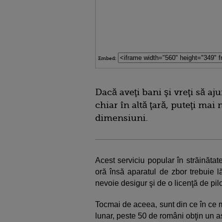
Embed:
Dacă aveţi bani şi vreţi să aj
chiar în altă ţară, puteţi mai
dimensiuni.
Acest serviciu popular în străinăta
oră însă aparatul de zbor trebuie lă
nevoie desigur şi de o licenţă de pilo
Tocmai de aceea, sunt din ce în ce 
lunar, peste 50 de români obţin un as