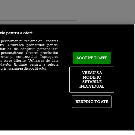
Sport.ro
ele pentru a oferi:
 performanței reclamelor. Stocarea
v. Utilizarea profilurilor pentru
ilurilor de conținut personalizat.
 personalizate. Crearea profilurilor
rmanței conținutului. Înțelegerea
ACCEPT TOATE
n surse diferite. Utilizarea de date
 datelor limitate pentru a selecta
Adrian Mihalcea, discurs
 prin scanarea dispozitivului.
incredibil înainte de UTA -
VREAU SA
ntru
Rapid: „Acest criminal a
MODIFIC
ita lui,
omorât vreo șase oameni”
t tată!
SETARILE
Surpriză în UCL! Aarhus a
INDIVIDUAL
, Adela
oprit parcursul perfect al
rol
revelației din preliminarii
V
RESPING TOATE
Ce declin! Cu cine a semnat
pă o
azi Nabil Fekir, campion
n film, Sir
mondial cu Franța în 2018
se
n muzică