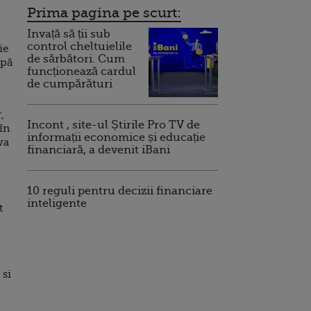
Prima pagina pe scurt:
Invață să ții sub
control cheltuielile
ie
de sărbători. Cum
upă
funcționează cardul
de cumpărături
,
Incont , site-ul Știrile Pro TV de
în
informații economice și educație
va
financiară, a devenit iBani
10 reguli pentru decizii financiare
inteligente
t
 si