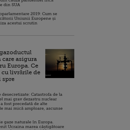
 din cauza pandemiei încă
ve din SUA
roparlamentare 2019: Cum se
cătorii Uniunii Europene și
iza acestui scrutin
 gazoductul
 care asigura
ru Europa. Ce
cu livrările de
i spre
esecretizate: Catastrofa de la
el mai grav dezastru nuclear
 a fost precedată de alte
de mai mică amploare, ascunse
e gaze naturale în Europa.
nit Ucraina marea câștigătoare