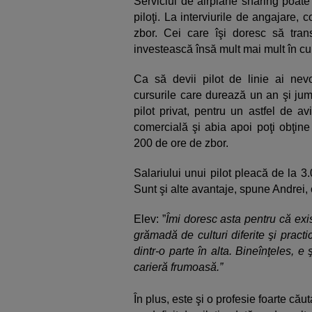
Serviciul de airplane sharing poate 
piloţi. La interviurile de angajare
zbor. Cei care îşi doresc să tran
investească însă mult mai mult în cur
Ca să devii pilot de linie ai ne
cursurile care durează un an şi jum
pilot privat, pentru un astfel de a
comercială şi abia apoi poţi obţine 
200 de ore de zbor.
Salariului unui pilot pleacă de la 
Sunt şi alte avantaje, spune Andrei, c
Elev: ”
Îmi doresc asta pentru că exi
grămadă de culturi diferite şi practic
dintr-o parte în alta. Bineînţeles, e
carieră frumoasă.”
În plus, este şi o profesie foarte că