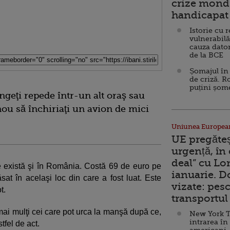
crize mondi
handicapat 
Istorie cu 
vulnerabilă
cauza dator
de la BCE
Șomajul în 
de criză. R
puțini șom
ungeţi repede într-un alt oraş sau
 nou să închiriaţi un avion de mici
Uniunea Europea
UE pregăte
urgență, în
deal” cu Lo
te există şi în România. Costă 69 de euro pe
ianuarie. 
sat în acelaşi loc din care a fost luat. Este
vizate: pesc
t.
transportul 
mai mulţi cei care pot urca la manşă după ce,
New York T
intrarea în
tfel de act.