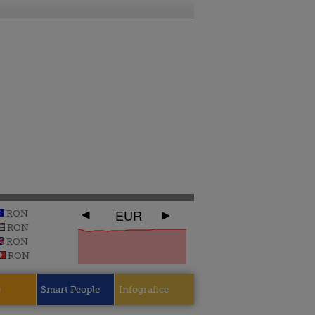
EUR
RON
RON
RON
RON
e
Smart People
Infografice