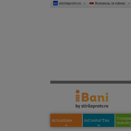
stirileprotv.ro
Romania, te iubesc
Compani
Actualitate
inContul Tau
industri