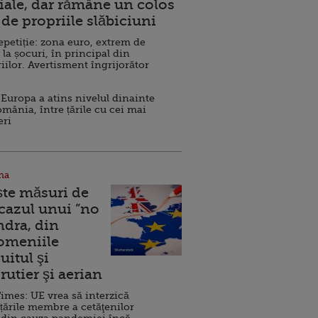
ale, dar rămâne un colos
de propriile slăbiciuni
repetiție: zona euro, extrem de
 la șocuri, în principal din
iilor. Avertisment îngrijorător
Europa a atins nivelul dinainte
omânia, între țările cu cei mai
eri
na
ște măsuri de
 cazul unui ”no
ndra, din
Domeniile
uitul şi
rutier şi aerian
imes: UE vrea să interzică
 țările membre a cetăţenilor