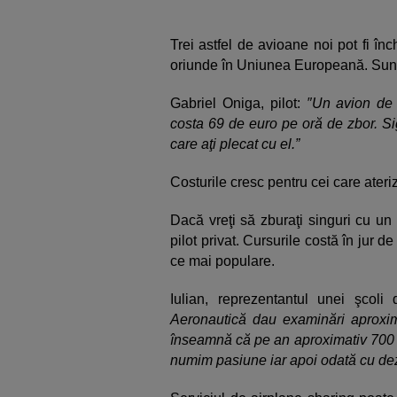
Trei astfel de avioane noi pot fi î
oriunde în Uniunea Europeană. Sunt
Gabriel Oniga, pilot:
″Un avion de 
costa 69 de euro pe oră de zbor. Sig
care aţi plecat cu el.”
Costurile cresc pentru cei care ateri
Dacă vreţi să zburaţi singuri cu un
pilot privat. Cursurile costă în jur d
ce mai populare.
Iulian, reprezentantul unei şcoli
Aeronautică dau examinări aproxi
înseamnă că pe an aproximativ 700 d
numim pasiune iar apoi odată cu dezv