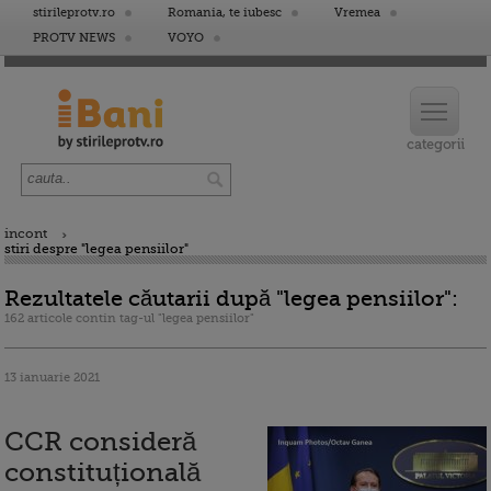
stirileprotv.ro
Romania, te iubesc
Vremea
PROTV NEWS
VOYO
incont
stiri despre "legea pensiilor"
Rezultatele căutarii după "legea pensiilor":
162 articole contin tag-ul "legea pensiilor"
13 ianuarie 2021
CCR consideră
constituțională