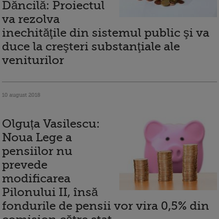
Dăncilă: Proiectul
va rezolva
inechităţile din sistemul public şi va
duce la creşteri substanţiale ale
veniturilor
10 august 2018
Olguța Vasilescu:
Noua Lege a
pensiilor nu
prevede
modificarea
Pilonului II, însă
fondurile de pensii vor vira 0,5% din