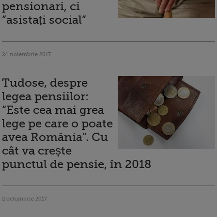
pensionari, ci
”asistați social”
24 noiembrie 2017
Tudose, despre
legea pensiilor:
“Este cea mai grea
lege pe care o poate
avea România”. Cu
cât va crește
punctul de pensie, în 2018
2 octombrie 2017