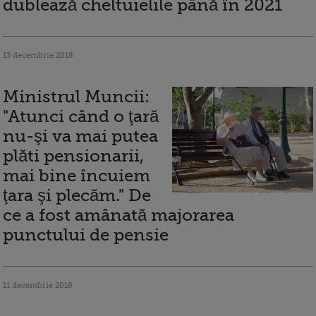
dublează cheltuielile până în 2021
13 decembrie 2018
Ministrul Muncii:
"Atunci când o ţară
nu-şi va mai putea
plăti pensionarii,
mai bine încuiem
ţara şi plecăm." De
ce a fost amânată majorarea
punctului de pensie
11 decembrie 2018