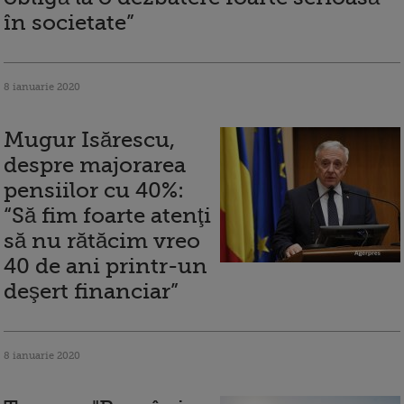
în societate”
8 ianuarie 2020
Mugur Isărescu,
despre majorarea
pensiilor cu 40%:
“Să fim foarte atenţi
să nu rătăcim vreo
40 de ani printr-un
deşert financiar”
8 ianuarie 2020