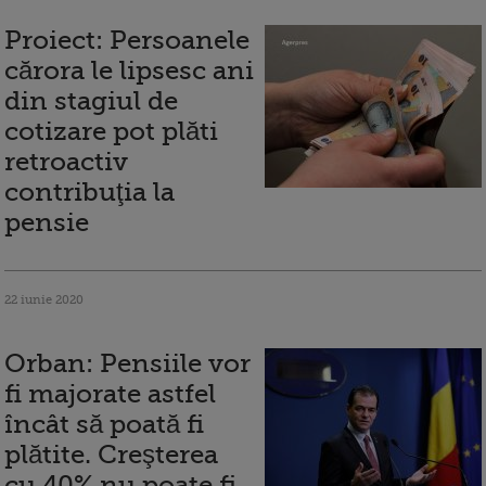
Proiect: Persoanele
cărora le lipsesc ani
din stagiul de
cotizare pot plăti
retroactiv
contribuţia la
pensie
22 iunie 2020
Orban: Pensiile vor
fi majorate astfel
încât să poată fi
plătite. Creşterea
cu 40% nu poate fi