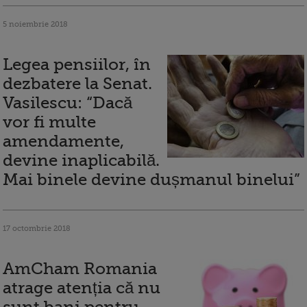
5 noiembrie 2018
Legea pensiilor, în
dezbatere la Senat.
Vasilescu: “Dacă
vor fi multe
amendamente,
devine inaplicabilă.
Mai binele devine dușmanul binelui”
17 octombrie 2018
AmCham Romania
atrage atenția că nu