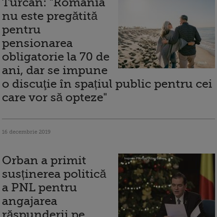
Turcan: "România
nu este pregătită
pentru
pensionarea
obligatorie la 70 de
ani, dar se impune
o discuţie în spațiul public pentru cei
care vor să opteze"
16 decembrie 2019
Orban a primit
susținerea politică
a PNL pentru
angajarea
răspunderii pe