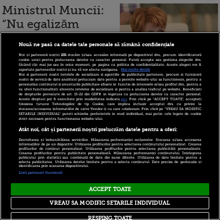
Ministrul Muncii:
“Nu egalizăm
vârsta de
Nouă ne pasă ca datele tale personale să rămână confidențiale
pensionare pentru
Noi și partenerii noștri
201
stocăm și/sau accesăm informații pe dispozitivul dvs., precum identificatorii
cookie unici pentru prelucrarea datelor cu caracter personal. Puteți accepta sau gestiona alegerile dvs.
femei și bărbați, nu
făcând clic mai jos sau în orice moment, pe pagina cu politica de confidențialitate. Aceste alegeri vor fi
raportate partenerilor noștri și nu vă vor afecta navigarea.
Mai multe detalii
avem același
Noi si partenerii nostri (retelele de socializare si agentiile de publicitate partenere, precum si furnizorii
nostri de servicii de date analitice) prelucram date pentru a permite website-ului sa functioneze, pentru a
personaliza continutul si anunturile publicitare afisate in functie de interesele si/sau profilul dvs., pentru a
standard de viață ca în Uniunea
va oferi functionalitati aferente retelelor de socializare si pentru a analiza traficul pe website. Beneficiati
de drepturile prevazute de art. 15-22 din GDPR in legatura cu prelucrarea datelor cu caracter personal.
Aceste drepturi pot fi exercitate prin modalitatea indicata
aici
. Prin click pe “ACCEPT TOATE”, acceptati
Europeană”
folosirea tuturor Tehnologiilor de tip Cookie, care implica inclusiv acceptul dvs. cu privire la
stocarea/accesarea informatiilor de catre Vendor-ii cu care colaboram. Prin click pe “VREAU SA MODIFIC
SETARILE INDIVIDUAL” puteti schimba preferintele in mod individual, mai putin cele legate de cookie
strict necesare pentru functionarea website-ului.
Atât noi, cât și partenerii noștri prelucrăm datele pentru a oferi:
Dezvoltarea și îmbunătățirea serviciilor. Măsurarea performanței reclamelor. Stocarea și/sau accesarea
23 august 2017
informațiilor de pe un dispozitiv. Utilizarea profilurilor pentru selectarea conținutului personalizat. Crearea
profilurilor de conținut personalizat. Utilizarea profilurilor pentru selectarea publicității personalizate.
Crearea profilurilor pentru publicitate personalizată. Măsurarea performanței conținutului. Înțelegerea
publicului prin statistici sau combinații de date din surse diferite. Utilizarea de date limitate pentru a
selecta publicitatea. Utilizarea datelor limitate pentru a selecta conținutul. Date precise de geolocație și
Ministrul Muncii
identificarea prin scanarea dispozitivului.
Listă parteneri (furnizori)
are trei variante de
ACCEPT TOATE
modificare a legii
VREAU SA MODIFIC SETARILE INDIVIDUAL
pensiilor. Femeile
RESPING TOATE