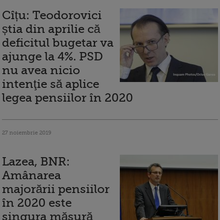
Cîțu: Teodorovici
știa din aprilie că
deficitul bugetar va
ajunge la 4%. PSD
nu avea nicio
intenţie să aplice
legea pensiilor în 2020
27 noiembrie 2019
Lazea, BNR:
Amânarea
majorării pensiilor
în 2020 este
singura măsură