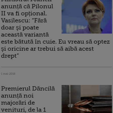
anunță că Pilonul
II va fi opțional.
Vasilescu: “Fără
doar şi poate
această variantă
este bătută în cuie. Eu vreau să optez
şi oricine ar trebui să aibă acest
drept”
1 mai 2018
Premierul Dăncilă
anunță noi
majorări de
venituri, de la 1