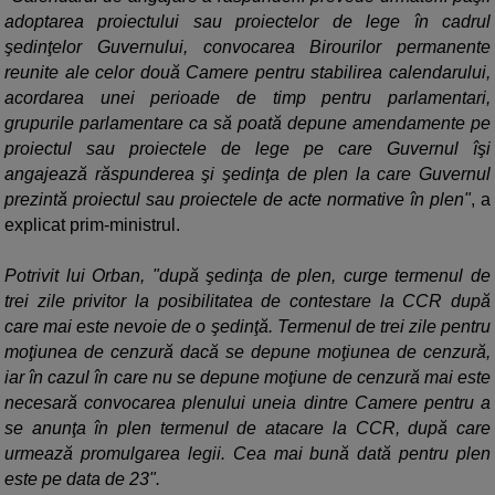
adoptarea proiectului sau proiectelor de lege în cadrul
şedinţelor Guvernului, convocarea Birourilor permanente
reunite ale celor două Camere pentru stabilirea calendarului,
acordarea unei perioade de timp pentru parlamentari,
grupurile parlamentare ca să poată depune amendamente pe
proiectul sau proiectele de lege pe care Guvernul îşi
angajează răspunderea şi şedinţa de plen la care Guvernul
prezintă proiectul sau proiectele de acte normative în plen"
, a
explicat prim-ministrul.
Potrivit lui Orban, "după şedinţa de plen, curge termenul de
trei zile privitor la posibilitatea de contestare la CCR după
care mai este nevoie de o şedinţă. Termenul de trei zile pentru
moţiunea de cenzură dacă se depune moţiunea de cenzură,
iar în cazul în care nu se depune moţiune de cenzură mai este
necesară convocarea plenului uneia dintre Camere pentru a
se anunţa în plen termenul de atacare la CCR, după care
urmează promulgarea legii. Cea mai bună dată pentru plen
este pe data de 23".