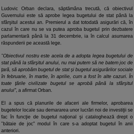
Ludovic Orban declara, săptămâna trecută, că obiectivul
Guvernului este să aprobe legea bugetului de stat până la
sfârşitul acestui an. Premierul a dat totodată asigurări că, în
cazul în care nu se va putea aproba bugetul prin dezbatere
parlamentară până la 31 decembrie, ia în calcul asumarea
răspunderii pe această lege.
"Obiectivul nostru este acela de a adopta legea bugetului de
stat până la sfârşitul anului, nu mai putem să ne batem joc de
ţară, să aprobăm bugetul de stat şi bugetul asigurărilor sociale
în februarie, în martie, în aprilie, cum a fost în alte cazuri. În
toate ţările civilizate bugetul se aprobă până la sfârşitul
anului”
, a afirmat Orban.
El a spus că planurile de afaceri ale firmelor, aprobarea
bugetelor locale sau demararea unor lucrări noi de investiţii se
fac în funcţie de bugetul naţional şi cataloghează drept o
"bătaie de joc” modul în care s-a adoptat bugetul în anii
anteriori.