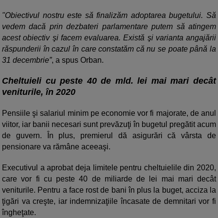
"Obiectivul nostru este să finalizăm adoptarea bugetului. Să
vedem dacă prin dezbateri parlamentare putem să atingem
acest obiectiv şi facem evaluarea. Există şi varianta angajării
răspunderii în cazul în care constatăm că nu se poate până la
31 decembrie”
, a spus Orban.
Cheltuieli cu peste 40 de mld. lei mai mari decât
veniturile, în 2020
Pensiile şi salariul minim pe economie vor fi majorate, de anul
viitor, iar banii necesari sunt prevăzuţi în bugetul pregătit acum
de guvern. În plus, premierul dă asigurări că vârsta de
pensionare va rămâne aceeaşi.
Executivul a aprobat deja limitele pentru cheltuielile din 2020,
care vor fi cu peste 40 de miliarde de lei mai mari decât
veniturile. Pentru a face rost de bani în plus la buget, acciza la
ţigări va creşte, iar indemnizaţiile încasate de demnitari vor fi
îngheţate.