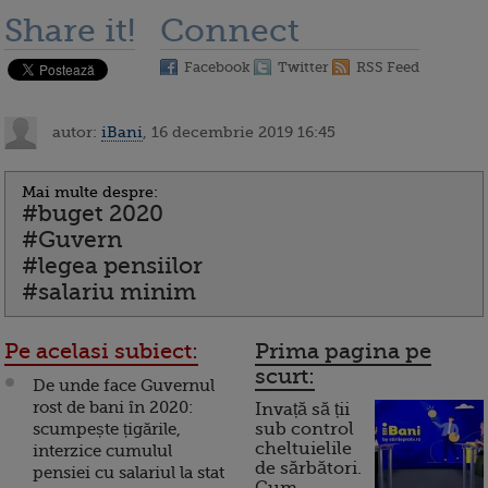
Share it!
Connect
Facebook
Twitter
RSS Feed
autor:
iBani
, 16 decembrie 2019 16:45
Mai multe despre:
#buget 2020
#Guvern
#legea pensiilor
#salariu minim
Pe acelasi subiect:
Prima pagina pe
scurt:
De unde face Guvernul
rost de bani în 2020:
Invață să ții
scumpește țigările,
sub control
cheltuielile
interzice cumulul
de sărbători.
pensiei cu salariul la stat