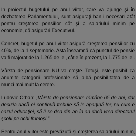
În proiectul bugetului pe anul viitor, care va ajunge şi în
dezbaterea Parlamentului, sunt asiguraţi banii necesari atât
pentru creşterea pensiilor, cât şi a salariului minim pe
economie, dă asigurări Executivul.
Concret, bugetul pe anul viitor asigură creşterea pensiilor cu
40%, de la 1 septembrie. Asta înseamnă că punctul de pensie
va fi majorat de la 1.265 de lei, cât e în prezent, la 1.775 de lei.
Vârsta de pensionare NU va creşte. Totuşi, este posibil ca
anumite categorii profesionale să aibă posibilitatea de a
munci mai mult la cerere.
Ludovic Orban:
„Vârsta de pensionare rămâne 65 de ani, dar
decizia dacă ei continuă trebuie să le aparţină lor, nu cum e
cazul educaţiei, să li se dea din an în an dacă vrea directorul
şcolii pe ochi frumoși.”
Pentru anul viitor este prevăzută şi creşterea salariului minim,