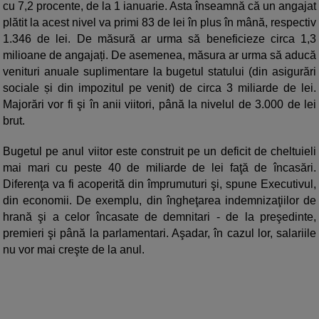
cu 7,2 procente, de la 1 ianuarie. Asta înseamnă că un angajat
plătit la acest nivel va primi 83 de lei în plus în mână, respectiv
1.346 de lei. De măsură ar urma să beneficieze circa 1,3
milioane de angajați. De asemenea, măsura ar urma să aducă
venituri anuale suplimentare la bugetul statului (din asigurări
sociale și din impozitul pe venit) de circa 3 miliarde de lei.
Majorări vor fi şi în anii viitori, până la nivelul de 3.000 de lei
brut.
Bugetul pe anul viitor este construit pe un deficit de cheltuieli
mai mari cu peste 40 de miliarde de lei faţă de încasări.
Diferenţa va fi acoperită din împrumuturi şi, spune Executivul,
din economii. De exemplu, din îngheţarea indemnizaţiilor de
hrană şi a celor încasate de demnitari - de la preşedinte,
premieri şi până la parlamentari. Aşadar, în cazul lor, salariile
nu vor mai creşte de la anul.