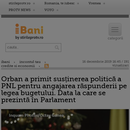
stirileprotv.ro
Romania, te iubesc
Vremea
PROTV NEWS
VOYO
ibani
incontul tau
16 decembrie 2019 16:45 / 191
vizualizari
credite si economii
Orban a primit susținerea politică a
PNL pentru angajarea răspunderii pe
legea bugetului. Data la care se
prezintă în Parlament