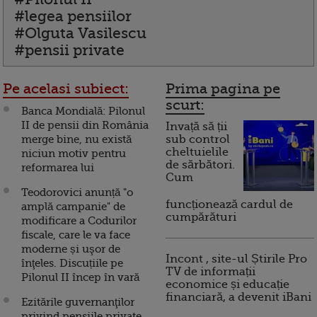
#legea pensiilor
#Olguta Vasilescu
#pensii private
Pe acelasi subiect:
Prima pagina pe
scurt:
Banca Mondială: Pilonul
II de pensii din România
Invață să ții
merge bine, nu există
sub control
cheltuielile
niciun motiv pentru
de sărbători.
reformarea lui
Cum
Teodorovici anunță "o
funcționează cardul de
amplă campanie" de
cumpărături
modificare a Codurilor
fiscale, care le va face
moderne și uşor de
Incont , site-ul Știrile Pro
înţeles. Discuțiile pe
TV de informații
Pilonul II încep în vară
economice și educație
financiară, a devenit iBani
Ezitările guvernanţilor
privind pensiile private