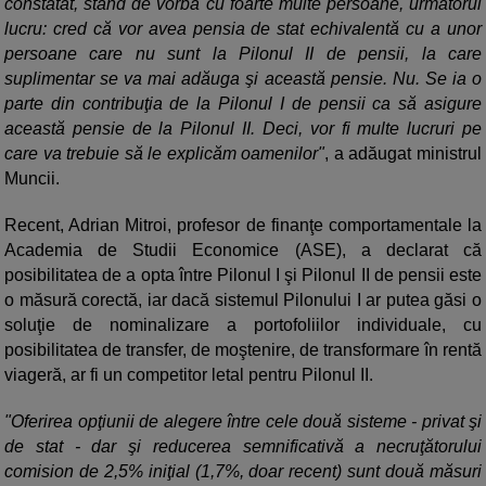
constatat, stând de vorbă cu foarte multe persoane, următorul
lucru: cred că vor avea pensia de stat echivalentă cu a unor
persoane care nu sunt la Pilonul II de pensii, la care
suplimentar se va mai adăuga şi această pensie. Nu. Se ia o
parte din contribuţia de la Pilonul I de pensii ca să asigure
această pensie de la Pilonul II. Deci, vor fi multe lucruri pe
care va trebuie să le explicăm oamenilor"
, a adăugat ministrul
Muncii.
Recent, Adrian Mitroi, profesor de finanţe comportamentale la
Academia de Studii Economice (ASE), a declarat că
posibilitatea de a opta între Pilonul I şi Pilonul II de pensii este
o măsură corectă, iar dacă sistemul Pilonului I ar putea găsi o
soluţie de nominalizare a portofoliilor individuale, cu
posibilitatea de transfer, de moştenire, de transformare în rentă
viageră, ar fi un competitor letal pentru Pilonul II.
"Oferirea opţiunii de alegere între cele două sisteme - privat şi
de stat - dar şi reducerea semnificativă a necruţătorului
comision de 2,5% iniţial (1,7%, doar recent) sunt două măsuri