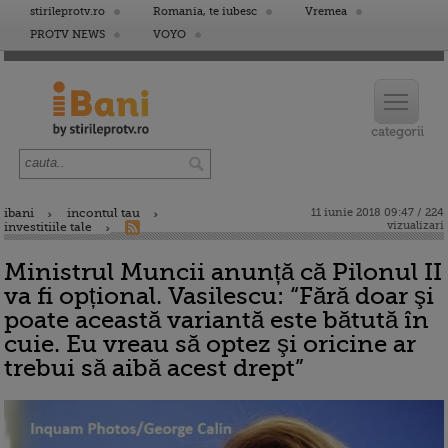
stirileprotv.ro
Romania, te iubesc
Vremea
PROTV NEWS
VOYO
ibani
incontul tau
11 iunie 2018 09:47 / 224
vizualizari
investitiile tale
Ministrul Muncii anunță că Pilonul II
va fi opțional. Vasilescu: “Fără doar şi
poate această variantă este bătută în
cuie. Eu vreau să optez şi oricine ar
trebui să aibă acest drept”