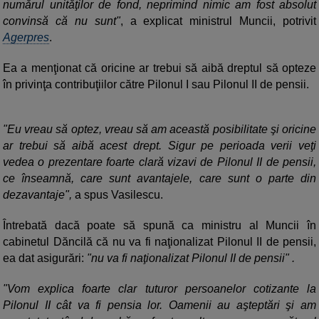
numărul unităţilor de fond, neprimind nimic am fost absolut
convinsă că nu sunt"
, a explicat ministrul Muncii, potrivit
Agerpres
.
Ea a menţionat că oricine ar trebui să aibă dreptul să opteze
în privinţa contribuţiilor către Pilonul I sau Pilonul II de pensii.
"Eu vreau să optez, vreau să am această posibilitate şi oricine
ar trebui să aibă acest drept. Sigur pe perioada verii veţi
vedea o prezentare foarte clară vizavi de Pilonul II de pensii,
ce înseamnă, care sunt avantajele, care sunt o parte din
dezavantaje",
a spus Vasilescu.
Întrebată dacă poate să spună ca ministru al Muncii în
cabinetul Dăncilă că nu va fi naţionalizat Pilonul II de pensii,
ea dat asigurări:
"nu va fi naţionalizat Pilonul II de pensii" .
"Vom explica foarte clar tuturor persoanelor cotizante la
Pilonul II cât va fi pensia lor. Oamenii au aşteptări şi am