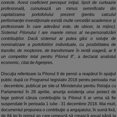
corecte. Acest coeficient perceput iniţial, lipsit de curtoazie
profesională, cumulează un minus semnificativ din
capitalizarea portofoliului prezent (pentru calculul
performanţei investiţionale există multe cercetări academice şi
profesionale în care adevărul este, de obicei, la mijloc).
Sistemul Pilonului I are marele minus al ne-personalizării
contribuţiilor. Dacă sistemul ar putea găsi o soluţie de
nominalizare a portofoliilor individuale, cu posibilitatea de
transfer, de moştenire, de transformare în rentă viageră, ar fi
un competitor letal pentru Pilonul II
", a declarat analistul
economic, citat de Agerpres.
Discuţia referitoare la Pilonul II de pensii a reapărut în spaţiul
public după ce Programul legislativ 2018 pentru perioada mai
- decembrie, publicat pe site-ul Ministerului pentru Relaţia cu
Parlamentul în 28 aprilie, anunţa existenţa unui proiect de
lege potrivit căruia contribuţiile la Pilonul II ar urma să fie
suspendate în perioada 1 iulie - 31 decembrie 2018. Mai mult,
documentul propunea o contribuţie a angajatului, în sumă fixă,
de 84 lei în primul an care urmează să crească anual până la