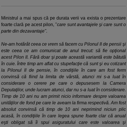
Ministrul a mai spus că pe durata verii va exista o prezentare
foarte clară pe acest pilon, "
care sunt avantajele şi care sunt o
parte din dezavantaje".
Ne-am hotărât ceea ce vrem să facem cu Pilonul II de pensii şi
este ceea ce am comunicat de anul trecut: să fie opţional
acest Pilon II. Fără doar şi poate această variantă este bătută
în cuie. Între timp am aflat cu stupefacţie că sunt şi eu cotizant
la Pilonul II de pensie, în condiţiile în care am fost ferm
convinsă că fiind la limita de vârstă, atunci mi s-a luat în
considerare o cerere pe care o depusesem la Camera
Deputaţilor, unde lucram atunci, dar nu s-a luat în considerare.
Timp de 10 ani nu am primit nicio informare despre valoarea
unităţilor de fond pe care le aveam la firma respectivă. Am fost
absolut convinsă că timp de 10 ani neprimind niciun plic
acasă, în condiţiile în care legea spune foarte clar că anual
eşti obligat să îi spui asiguratului care este valoarea şi