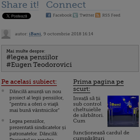
Share it!
Connect
Facebook
Twitter
RSS Feed
autor:
iBani
, 9 octombrie 2018 16:14
Mai multe despre:
#legea pensiilor
#Eugen Teodorovici
Pe acelasi subiect:
Prima pagina pe
scurt:
Dăncilă anunță un nou
proiect al legii pensiilor,
Invață să ții
“pentru a oferi o viaţă
sub control
cheltuielile
mai bună vârstnicilor”
de sărbători.
Cum
Legea pensiilor,
prezentată sindicatelor și
funcționează cardul de
patronatelor. Dăncilă:
cumpărături