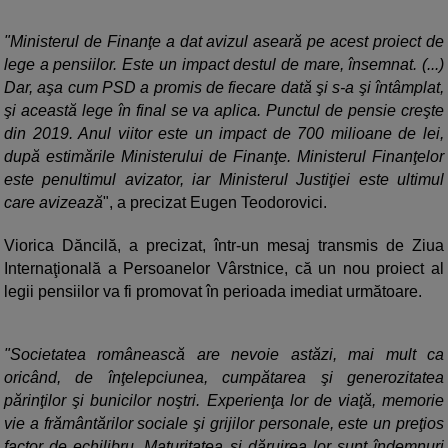
"Ministerul de Finanţe a dat avizul aseară pe acest proiect de
lege a pensiilor. Este un impact destul de mare, însemnat. (...)
Dar, aşa cum PSD a promis de fiecare dată şi s-a şi întâmplat,
şi această lege în final se va aplica. Punctul de pensie creşte
din 2019. Anul viitor este un impact de 700 milioane de lei,
după estimările Ministerului de Finanţe. Ministerul Finanţelor
este penultimul avizator, iar Ministerul Justiţiei este ultimul
care avizează
", a precizat Eugen Teodorovici.
Viorica Dăncilă, a precizat, într-un mesaj transmis de Ziua
Internaţională a Persoanelor Vârstnice, că un nou proiect al
legii pensiilor va fi promovat în perioada imediat următoare.
"Societatea românească are nevoie astăzi, mai mult ca
oricând, de înţelepciunea, cumpătarea şi generozitatea
părinţilor şi bunicilor noştri. Experienţa lor de viaţă, memorie
vie a frământărilor sociale şi grijilor personale, este un preţios
factor de echilibru. Maturitatea şi dăruirea lor sunt îndemnuri