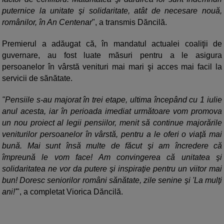
puternice la unitate şi solidaritate, atât de necesare nouă,
românilor, în An Centenar
", a transmis Dăncilă.
Premierul a adăugat că, în mandatul actualei coaliţii de
guvernare, au fost luate măsuri pentru a le asigura
persoanelor în vârstă venituri mai mari şi acces mai facil la
servicii de sănătate.
"Pensiile s-au majorat în trei etape, ultima începând cu 1 iulie
anul acesta, iar în perioada imediat următoare vom promova
un nou proiect al legii pensiilor, menit să continue majorările
veniturilor persoanelor în vârstă, pentru a le oferi o viaţă mai
bună. Mai sunt însă multe de făcut şi am încredere că
împreună le vom face! Am convingerea că unitatea şi
solidaritatea ne vor da putere şi inspiraţie pentru un viitor mai
bun! Doresc seniorilor români sănătate, zile senine şi 'La mulţi
ani!'
", a completat Viorica Dăncilă.