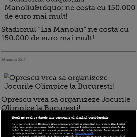
Stadionul “Lia Manoliu” ne costa cu
150.000 de euro mai mult!
26 august 2010
Oprescu vrea sa organizeze Jocurile
Olimpice la Bucuresti!
Nouă ne pasă ca datele tale personale să rămână confidențiale
Noi și partenerii noștri
201
stocăm și/sau accesăm informații pe dispozitivul dvs., precum identificatorii
cookie unici pentru prelucrarea datelor cu caracter personal. Puteți accepta sau gestiona alegerile dvs.
24 august 2010
făcând clic mai jos sau în orice moment, pe pagina cu politica de confidențialitate. Aceste alegeri vor fi
raportate partenerilor noștri și nu vă vor afecta navigarea.
Mai multe detalii
Noi si partenerii nostri (retelele de socializare si agentiile de publicitate partenere, precum si furnizorii