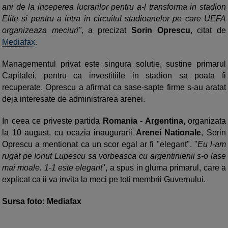
ani de la inceperea lucrarilor pentru a-l transforma in stadion
Elite si pentru a intra in circuitul stadioanelor pe care UEFA
organizeaza meciuri"
, a precizat
Sorin Oprescu
, citat de
Mediafax
.
Managementul privat este singura solutie, sustine primarul
Capitalei, pentru ca investitiile in stadion sa poata fi
recuperate. Oprescu a afirmat ca sase-sapte firme s-au aratat
deja interesate de administrarea arenei.
In ceea ce priveste partida
Romania - Argentina,
organizata
la 10 august, cu ocazia inaugurarii
Arenei Nationale
, Sorin
Oprescu a mentionat ca un scor egal ar fi "elegant". "
Eu l-am
rugat pe Ionut Lupescu sa vorbeasca cu argentinienii s-o lase
mai moale. 1-1 este elegant
", a spus in gluma primarul, care a
explicat ca ii va invita la meci pe toti membrii Guvernului.
Sursa foto: Mediafax