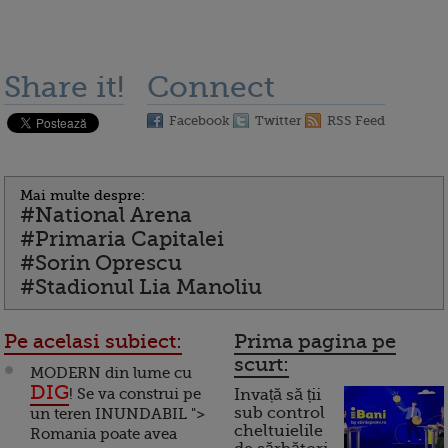
Share it!
Connect
Facebook
Twitter
RSS Feed
Mai multe despre:
#National Arena
#Primaria Capitalei
#Sorin Oprescu
#Stadionul Lia Manoliu
Pe acelasi subiect:
Prima pagina pe
scurt:
MODERN din lume cu
DIG
! Se va construi pe
Invață să ții
sub control
un teren INUNDABIL ">
cheltuielile
Romania poate avea