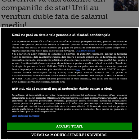
companiile de stat! Unii au
venituri duble fata de salariul
mediu!
Nouă ne pasă ca datele tale personale să rămână confidențiale
Noi și partenerii noștri
201
stocăm și/sau accesăm informații pe dispozitivul dvs., precum identificatorii
cookie unici pentru prelucrarea datelor cu caracter personal. Puteți accepta sau gestiona alegerile dvs.
3 martie 2010
făcând clic mai jos sau în orice moment, pe pagina cu politica de confidențialitate. Aceste alegeri vor fi
raportate partenerilor noștri și nu vă vor afecta navigarea.
Mai multe detalii
Noi si partenerii nostri (retelele de socializare si agentiile de publicitate partenere, precum si furnizorii
nostri de servicii de date analitice) prelucram date pentru a permite website-ului sa functioneze, pentru a
personaliza continutul si anunturile publicitare afisate in functie de interesele si/sau profilul dvs., pentru a
Electrica va cheltui 240
va oferi functionalitati aferente retelelor de socializare si pentru a analiza traficul pe website. Beneficiati
de drepturile prevazute de art. 15-22 din GDPR in legatura cu prelucrarea datelor cu caracter personal.
Aceste drepturi pot fi exercitate prin modalitatea indicata
aici
. Prin click pe “ACCEPT TOATE”, acceptati
milioane de euro pentru
folosirea tuturor Tehnologiilor de tip Cookie, care implica inclusiv acceptul dvs. cu privire la
stocarea/accesarea informatiilor de catre Vendor-ii cu care colaboram. Prin click pe “VREAU SA MODIFIC
SETARILE INDIVIDUAL” puteti schimba preferintele in mod individual, mai putin cele legate de cookie
servicii de mentenanta
strict necesare pentru functionarea website-ului.
Atât noi, cât și partenerii noștri prelucrăm datele pentru a oferi:
Dezvoltarea și îmbunătățirea serviciilor. Măsurarea performanței reclamelor. Stocarea și/sau accesarea
informațiilor de pe un dispozitiv. Utilizarea profilurilor pentru selectarea conținutului personalizat. Crearea
profilurilor de conținut personalizat. Utilizarea profilurilor pentru selectarea publicității personalizate.
Crearea profilurilor pentru publicitate personalizată. Măsurarea performanței conținutului. Înțelegerea
1 - 27 (din 27)
publicului prin statistici sau combinații de date din surse diferite. Utilizarea de date limitate pentru a
selecta publicitatea. Utilizarea datelor limitate pentru a selecta conținutul. Date precise de geolocație și
identificarea prin scanarea dispozitivului.
Listă parteneri (furnizori)
ACCEPT TOATE
Copyright © 2026 PRO TV S.R.L |
Politica de Cookie
|
VREAU SA MODIFIC SETARILE INDIVIDUAL
Politica Confidentialitate
|
RSS