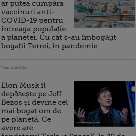
ar putea cumpăra
vaccinuri anti-
COVID-19 pentru
întreaga populație
a planetei. Cu cât s-au îmbogățit
bogații Terrei, în pandemie
7 ianuarie 2021
Elon Musk îl
depășește pe Jeff
Bezos și devine cel
mai bogat om de
pe planetă. Ce
avere are