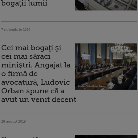
bogații lumii
7 noiembrie 2019
Cei mai bogaţi şi
cei mai săraci
miniştri. Angajat la
o firmă de
avocatură, Ludovic
Orban spune că a
avut un venit decent
28 august 2019