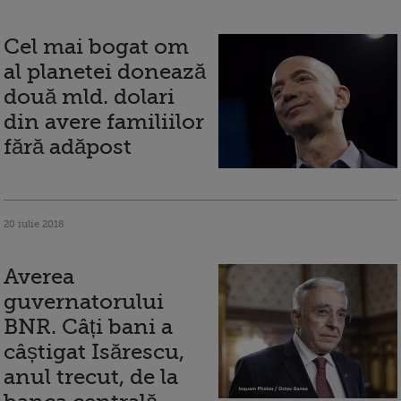
Cel mai bogat om
al planetei donează
două mld. dolari
din avere familiilor
fără adăpost
20 iulie 2018
Averea
guvernatorului
BNR. Câți bani a
câștigat Isărescu,
anul trecut, de la