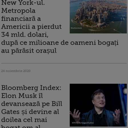
New York-ul.
Metropola
financiară a
Americii a pierdut
34 mld. dolari,
după ce milioane de oameni bogați
au părăsit orașul
24 noiembrie 2020
Bloomberg Index:
Elon Musk îl
devansează pe Bill
Gates și devine al
doilea cel mai
bogat om al