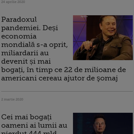
24 aprilie 2020
Paradoxul
pandemiei. Deși
economia
mondială s-a oprit,
miliardarii au
devenit și mai
bogați, în timp ce 22 de milioane de
americani cereau ajutor de şomaj
2 martie 2020
Cei mai bogați
oameni ai lumii au
pierdut 444 mld.