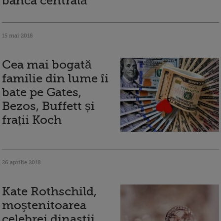
banca centrală
15 mai 2018
Cea mai bogată
familie din lume îi
bate pe Gates,
Bezos, Buffett și
frații Koch
26 aprilie 2018
Kate Rothschild,
moştenitoarea
celebrei dinastii