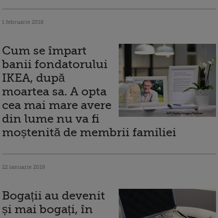
1 februarie 2018
Cum se împart
banii fondatorului
IKEA, după
moartea sa. A opta
cea mai mare avere
din lume nu va fi
moștenită de membrii familiei
22 ianuarie 2018
Bogații au devenit
și mai bogați, în