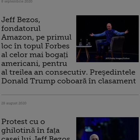
8 septembrie 2020
Jeff Bezos,
fondatorul
Amazon, pe primul
loc în topul Forbes
al celor mai bogați
americani, pentru
al treilea an consecutiv. Preşedintele
Donald Trump coboară în clasament
28 august 2020
Protest cu o
ghilotină în fața
casei lui Jeff Bezos,