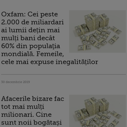
Oxfam: Cei peste
2.000 de miliardari
ai lumii dețin mai
mulți bani decât
60% din populaţia
mondială. Femeile,
cele mai expuse inegalităților
30 decembrie 2019
Afacerile bizare fac
tot mai mulți
milionari. Cine
sunt noii bogătași