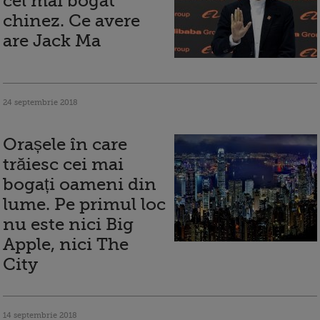
cel mai bogat
chinez. Ce avere
are Jack Ma
24 septembrie 2018
Orașele în care
trăiesc cei mai
bogați oameni din
lume. Pe primul loc
nu este nici Big
Apple, nici The
City
14 septembrie 2018