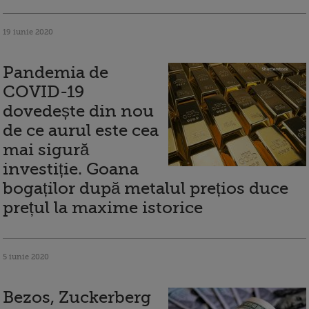
19 iunie 2020
Pandemia de
COVID-19
dovedește din nou
de ce aurul este cea
mai sigură
investiție. Goana
bogaților după metalul prețios duce
prețul la maxime istorice
5 iunie 2020
Bezos, Zuckerberg