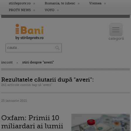
stirileprotv.ro
Romania, te iubesc
Vremea
PROTV NEWS
VOYO
incont
stiri despre "averi"
Rezultatele căutarii după "averi":
261 articole contin tag-ul "averi"
25 ianuarie 2021
Oxfam: Primii 10
miliardari ai lumii