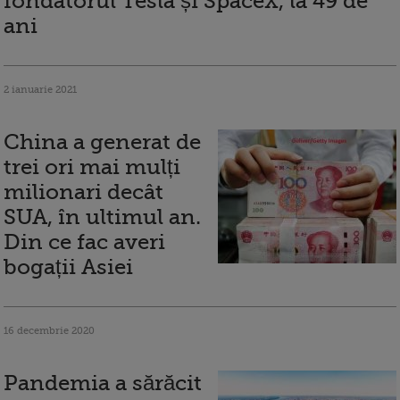
fondatorul Tesla și SpaceX, la 49 de
ani
2 ianuarie 2021
China a generat de
trei ori mai mulți
milionari decât
SUA, în ultimul an.
Din ce fac averi
bogații Asiei
16 decembrie 2020
Pandemia a sărăcit