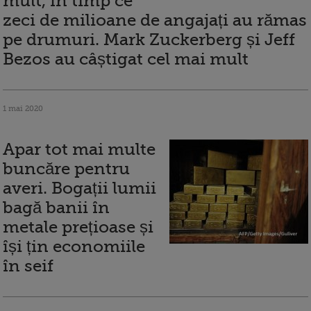
mult, în timp ce
zeci de milioane de angajați au rămas
pe drumuri. Mark Zuckerberg și Jeff
Bezos au câștigat cel mai mult
1 mai 2020
Apar tot mai multe
buncăre pentru
averi. Bogații lumii
bagă banii în
metale prețioase și
își țin economiile
în seif