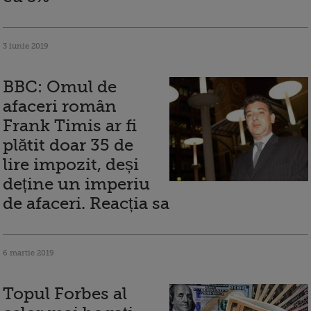
3 iunie 2019
BBC: Omul de
afaceri român
Frank Timis ar fi
plătit doar 35 de
lire impozit, deși
deține un imperiu
de afaceri. Reacția sa
6 martie 2019
Topul Forbes al