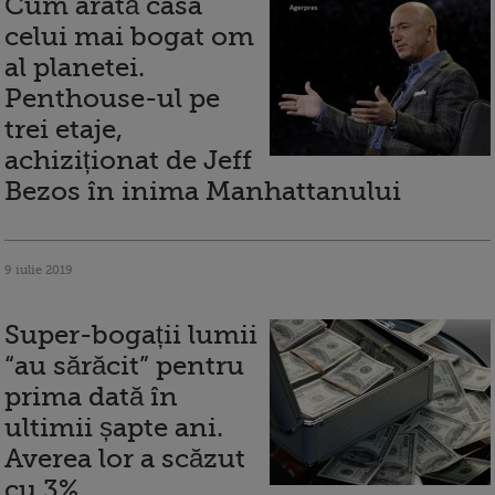
Cum arată casa
celui mai bogat om
al planetei.
Penthouse-ul pe
trei etaje,
achiziționat de Jeff
Bezos în inima Manhattanului
9 iulie 2019
Super-bogații lumii
“au sărăcit” pentru
prima dată în
ultimii șapte ani.
Averea lor a scăzut
cu 3%