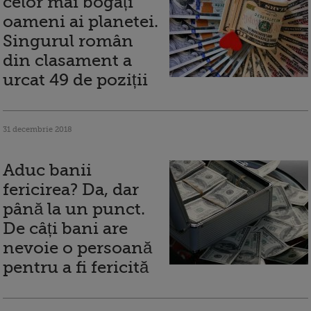
celor mai bogați
oameni ai planetei.
Singurul român
din clasament a
urcat 49 de poziții
31 decembrie 2018
Aduc banii
fericirea? Da, dar
până la un punct.
De câți bani are
nevoie o persoană
pentru a fi fericită