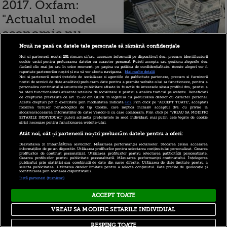
2017. Oxfam:
"Actualul model
economic nu
funcționează. Cei
Nouă ne pasă ca datele tale personale să rămână confidențiale
Noi și partenerii noștri
201
stocăm și/sau accesăm informații pe dispozitivul dvs., precum identificatorii
din vârf devin tot mai bogaţi şi
cookie unici pentru prelucrarea datelor cu caracter personal. Puteți accepta sau gestiona alegerile dvs.
făcând clic mai jos sau în orice moment, pe pagina cu politica de confidențialitate. Aceste alegeri vor fi
milioanele de la bază primesc salarii
raportate partenerilor noștri și nu vă vor afecta navigarea.
Mai multe detalii
Noi si partenerii nostri (retelele de socializare si agentiile de publicitate partenere, precum si furnizorii
nostri de servicii de date analitice) prelucram date pentru a permite website-ului sa functioneze, pentru a
care le perpetuează sărăcia"
personaliza continutul si anunturile publicitare afisate in functie de interesele si/sau profilul dvs., pentru a
va oferi functionalitati aferente retelelor de socializare si pentru a analiza traficul pe website. Beneficiati
de drepturile prevazute de art. 15-22 din GDPR in legatura cu prelucrarea datelor cu caracter personal.
Aceste drepturi pot fi exercitate prin modalitatea indicata
aici
. Prin click pe “ACCEPT TOATE”, acceptati
folosirea tuturor Tehnologiilor de tip Cookie, care implica inclusiv acceptul dvs. cu privire la
stocarea/accesarea informatiilor de catre Vendor-ii cu care colaboram. Prin click pe “VREAU SA MODIFIC
SETARILE INDIVIDUAL” puteti schimba preferintele in mod individual, mai putin cele legate de cookie
strict necesare pentru functionarea website-ului.
10 ianuarie 2018
Atât noi, cât și partenerii noștri prelucrăm datele pentru a oferi:
Dezvoltarea și îmbunătățirea serviciilor. Măsurarea performanței reclamelor. Stocarea și/sau accesarea
informațiilor de pe un dispozitiv. Utilizarea profilurilor pentru selectarea conținutului personalizat. Crearea
Jeff Bezos,
profilurilor de conținut personalizat. Utilizarea profilurilor pentru selectarea publicității personalizate.
Crearea profilurilor pentru publicitate personalizată. Măsurarea performanței conținutului. Înțelegerea
publicului prin statistici sau combinații de date din surse diferite. Utilizarea de date limitate pentru a
fondatorul
selecta publicitatea. Utilizarea datelor limitate pentru a selecta conținutul. Date precise de geolocație și
identificarea prin scanarea dispozitivului.
Listă parteneri (furnizori)
Amazon, a devenit
cea mai bogată
ACCEPT TOATE
persoană din
VREAU SA MODIFIC SETARILE INDIVIDUAL
RESPING TOATE