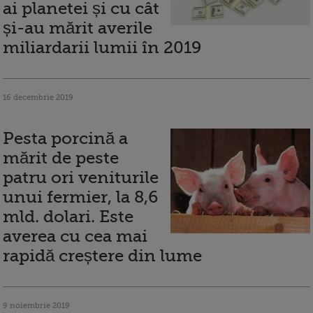
ai planetei și cu cât
și-au mărit averile
miliardarii lumii în 2019
16 decembrie 2019
Pesta porcină a
mărit de peste
patru ori veniturile
unui fermier, la 8,6
mld. dolari. Este
averea cu cea mai
rapidă creștere din lume
9 noiembrie 2019