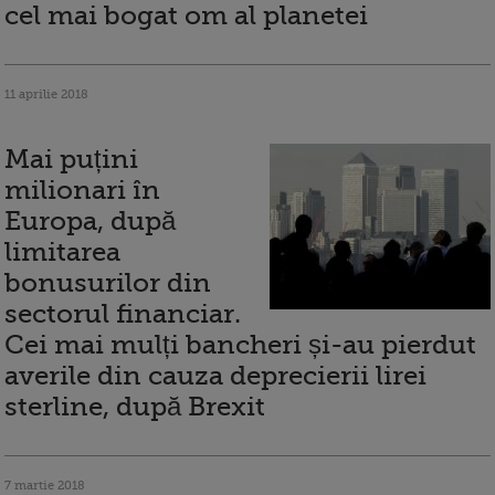
cel mai bogat om al planetei
11 aprilie 2018
Mai puțini
milionari în
Europa, după
limitarea
bonusurilor din
sectorul financiar.
Cei mai mulți bancheri și-au pierdut
averile din cauza deprecierii lirei
sterline, după Brexit
7 martie 2018