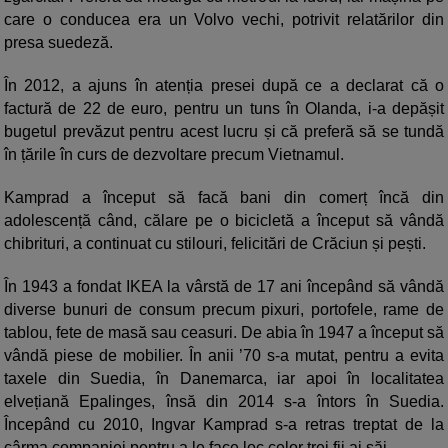
care o conducea era un Volvo vechi, potrivit relatărilor din
presa suedeză.
În 2012, a ajuns în atenția presei după ce a declarat că o
factură de 22 de euro, pentru un tuns în Olanda, i-a depășit
bugetul prevăzut pentru acest lucru și că preferă să se tundă
în țările în curs de dezvoltare precum Vietnamul.
Kamprad a început să facă bani din comerț încă din
adolescență când, călare pe o bicicletă a început să vândă
chibrituri, a continuat cu stilouri, felicitări de Crăciun și pești.
În 1943 a fondat IKEA la vârstă de 17 ani începând să vândă
diverse bunuri de consum precum pixuri, portofele, rame de
tablou, fete de masă sau ceasuri. De abia în 1947 a început să
vândă piese de mobilier. În anii ’70 s-a mutat, pentru a evita
taxele din Suedia, în Danemarca, iar apoi în localitatea
elvețiană Epalinges, însă din 2014 s-a întors în Suedia.
Începând cu 2010, Ingvar Kamprad s-a retras treptat de la
cârma companiei pentru a le face loc celor trei fii ai săi.