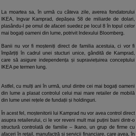
La moartea sa, în urmă cu câteva zile, averea fondatorului
IKEA, Ingvar Kamprad, depășea 58 de miliarde de dolari,
plasându-l pe omul de afaceri suedez pe locul 8 în topul celor
mai bogați oameni din lume, potrivit Indexului Bloomberg.
Banii nu vor fi moșteniți direct de familia acestuia, ci vor fi
împărțiți în cadrul unei stucturi unice, gândită de Kamprad,
care să asigure independența și supraviețuirea conceptului
IKEA pe termen lung.
Astfel, cu mulți ani în urmă, unul dintre cei mai bogați oameni
din lume a plasat controlul celui mai mare retailer de mobilă
din lume unei rețele de fundații și holdinguri.
În acest fel, moștenitorii lui Kamprad nu vor avea control direct
asupra retailerului, ci le vor reveni mult mai puțini bani dintr-o
structură controlată de familie – Ikano, un grup de firme cu
afaceri în retail, manufactră și servicii financiare, care avea, în