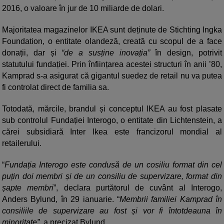
2016, o valoare în jur de 10 miliarde de dolari.
Majoritatea magazinelor IKEA sunt deținute de Stichting Ingka
Foundation, o entitate olandeză, creată cu scopul de a face
donații, dar și
“de a susține inovația”
în design, potrivit
statutului fundației. Prin înființarea acestei structuri în anii ’80,
Kamprad s-a asigurat că gigantul suedez de retail nu va putea
fi controlat direct de familia sa.
Totodată, mărcile, brandul și conceptul IKEA au fost plasate
sub controlul Fundației Interogo, o entitate din Lichtenstein, a
cărei subsidiară Inter Ikea este francizorul mondial al
retailerului.
“
Fundația Interogo este condusă de un cosiliu format din cel
puțin doi membri și de un consiliu de supervizare, format din
șapte membri
”, declara purtătorul de cuvânt al Interogo,
Anders Bylund, în 29 ianuarie. “
Membrii familiei Kamprad în
consiliile de supervizare au fost și vor fi întotdeauna în
minoritate”
, a precizat Bylund.