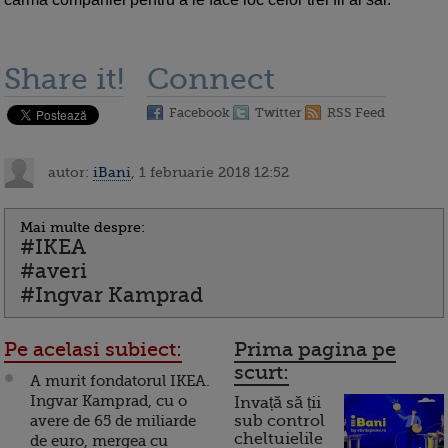
Share it!
Connect
Facebook
Twitter
RSS Feed
autor:
iBani
, 1 februarie 2018 12:52
Mai multe despre:
#IKEA
#averi
#Ingvar Kamprad
Pe acelasi subiect:
Prima pagina pe
scurt:
A murit fondatorul IKEA.
Ingvar Kamprad, cu o
Invață să ții
avere de 65 de miliarde
sub control
cheltuielile
de euro, mergea cu