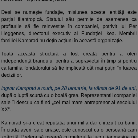
Deși se numește fundație, misiunea acestei entități este
parțial filantropică. Statutul său permite de asemenea ca
profiturile să fie reinvestite în companiei, potrivit lui Per
Heggenes, directorul executiv al Fundației Ikea. Membrii
familiei Kamprad nu dețin acțiuni în această organizație.
Toată această structură a fost creată pentru a oferi
independență brandului pentru a supraviețui în timp și pentru
ca familia fondatorului să fie implicată cât mai puțin în luarea
deciziilor.
Ingvar Kamprad a murit, pe 28 ianuarie, la vârsta de 91 de ani
,
după o luptă scurtă cu o boală grea. Reprezentanții companiei
sale îl descriu ca fiind „cel mai mare antreprenor al secolului
XX”.
Kamprad și-a creat reputația unui miliardar chibzuit cu banii.
În ciuda averii sale uriașe, este cunoscut ca o persoană cam
zgârcită. Prefera să meargă cu metroul la lucru, iar mașina pe