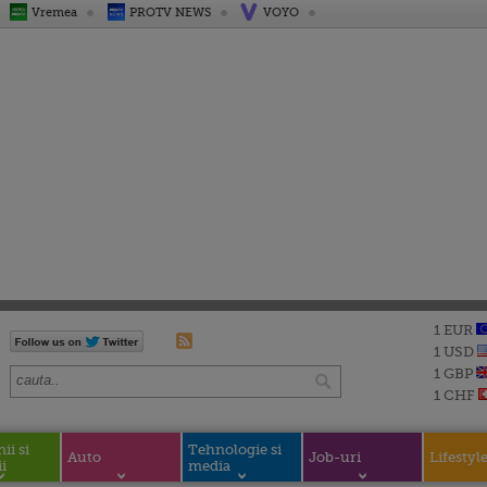
Vremea
PROTV NEWS
VOYO
1 EUR
1 USD
1 GBP
1 CHF
i si
Tehnologie si
Auto
Job-uri
Lifestyl
i
media