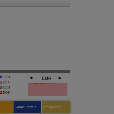
EUR
RON
RON
RON
RON
e
Smart People
Infografice