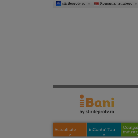
stirileprotv.ro
Romania, te iubesc
Compani
Actualitate
inContul Tau
industri