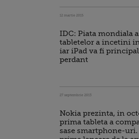
12 martie 2015
IDC: Piata mondiala a
tabletelor a incetini i
iar iPad va fi principa
perdant
27 septembrie 2013
Nokia prezinta, in oc
prima tableta a compa
sase smartphone-uri.