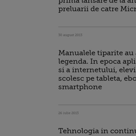
prima lansare de la a
preluarii de catre Mic
30 august 2013
Manualele tiparite au
legenda. In epoca apli
si a internetului, elevi
scolesc pe tableta, eb
smartphone
26 iulie 2013
Tehnologia in contin