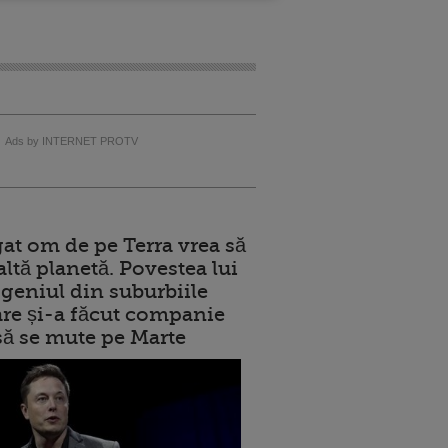
Ads by INTERNET PROTV
at om de pe Terra vrea să
altă planetă. Povestea lui
geniul din suburbiile
care și-a făcut companie
 să se mute pe Marte