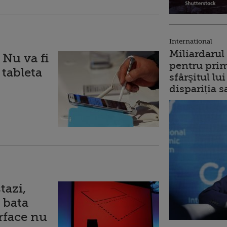
International
Miliardarul
 Nu va fi
pentru prim
 tableta
sfârşitul l
dispariția s
tazi,
a bata
rface nu