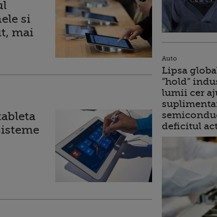
ul
ele si
ut, mai
Auto
Lipsa globa
”hold” indu
lumii cer a
suplimentar
semiconduc
ableta
deficitul ac
sisteme