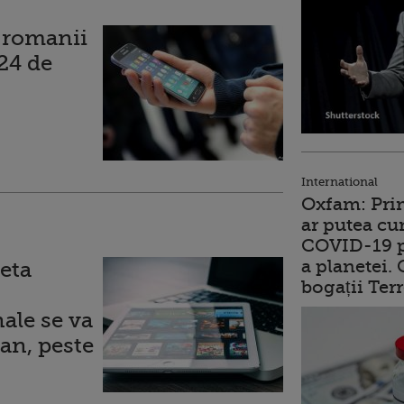
a romanii
24 de
International
Oxfam: Prim
ar putea cu
COVID-19 p
a planetei.
eta
bogații Ter
ale se va
an, peste