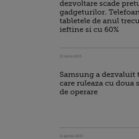
dezvoltare scade pret
gadgeturilor. Telefoan
tabletele de anul trec
ieftine si cu 60%
21 iunie 2013
Samsung a dezvaluit t
care ruleaza cu doua 
de operare
11 aprilie 2013