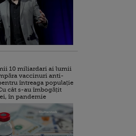
ii 10 miliardari ai lumii
mpăra vaccinuri anti-
entru întreaga populație
 Cu cât s-au îmbogățit
rei, în pandemie