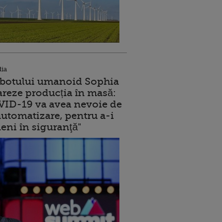
dia
robotului umanoid Sophia
reze producția în masă:
ID-19 va avea nevoie de
utomatizare, pentru a-i
eni în siguranţă"