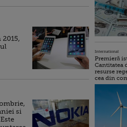
n 2015,
lul
International
Premieră is
Cantitatea 
resurse reg
cea din comb
tombrie,
niei si
 Este