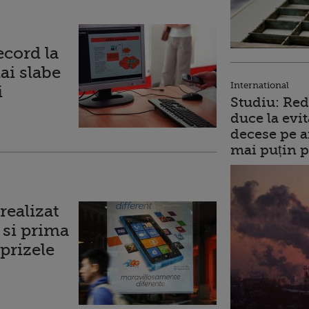
ecord la
ai slabe
International
i
Studiu: Red
duce la evit
decese pe a
mai puțin p
realizat
 si prima
rprizele