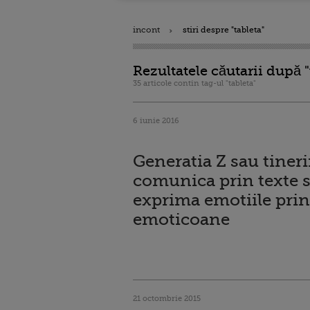
incont
stiri despre "tableta"
Rezultatele căutarii după "
35 articole contin tag-ul "tableta"
6 iunie 2016
Generatia Z sau tineri
comunica prin texte si
exprima emotiile prin
emoticoane
21 octombrie 2015