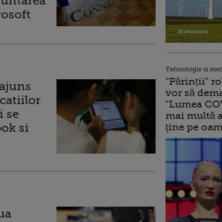
nuntarea
rosoft
Tehnologie si me
”Părinții” 
 ajuns
vor să dema
catiilor
"Lumea COV
i se
mai multă a
ook si
ţine pe oam
ua