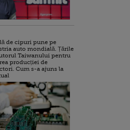
lă de cipuri pune pe
stria auto mondială. Țările
jutorul Taiwanului pentru
ea producției de
tori. Cum s-a ajuns la
tual