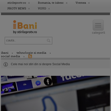
stirileprotv.ro
Romania, te iubesc
Vremea
PROTV NEWS
VOYO
ibani
tehnologie si media
social media
Cele mai noi stiri din si despre Social Media