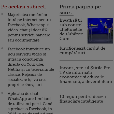
Pe acelasi subiect:
Prima pagina pe
scurt:
Majoritatea românilor
intră pe internet pentru
Invață să ții
Facebook, Whatsapp si
sub control
cheltuielile
video-chat şi doar 8%
de sărbători.
pentru servicii bancare
Cum
sau documentare
funcționează cardul de
Facebook introduce un
cumpărături
nou serviciu video și
intră în concurență
directă cu YouTube,
Incont , site-ul Știrile Pro
Netflix și cu televiziunile
TV de informații
clasice. Rețeaua de
economice și educație
socializare își va crea
financiară, a devenit iBani
propriile show-uri
Aplicatia de chat
10 reguli pentru decizii
WhatsApp are 1 miliard
financiare inteligente
de utilizatori pe zi. Cand
a preluat-o Facebook, in