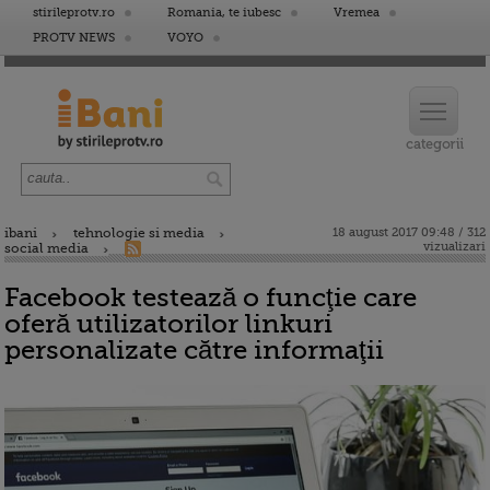
stirileprotv.ro
Romania, te iubesc
Vremea
PROTV NEWS
VOYO
ibani
tehnologie si media
18 august 2017 09:48 / 312
vizualizari
social media
Facebook testează o funcţie care
oferă utilizatorilor linkuri
personalizate către informaţii