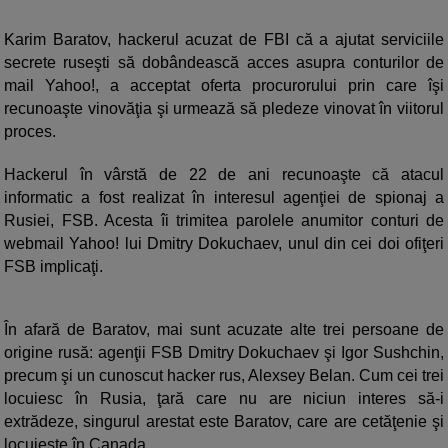
Karim Baratov, hackerul acuzat de FBI că a ajutat serviciile
secrete ruseşti să dobândească acces asupra conturilor de
mail Yahoo!, a acceptat oferta procurorului prin care îşi
recunoaşte vinovăţia şi urmează să pledeze vinovat în viitorul
proces.
Hackerul în vârstă de 22 de ani recunoaşte că atacul
informatic a fost realizat în interesul agenţiei de spionaj a
Rusiei, FSB. Acesta îi trimitea parolele anumitor conturi de
webmail Yahoo! lui Dmitry Dokuchaev, unul din cei doi ofiţeri
FSB implicaţi.
În afară de Baratov, mai sunt acuzate alte trei persoane de
origine rusă: agenţii FSB Dmitry Dokuchaev şi Igor Sushchin,
precum şi un cunoscut hacker rus, Alexsey Belan. Cum cei trei
locuiesc în Rusia, ţară care nu are niciun interes să-i
extrădeze, singurul arestat este Baratov, care are cetăţenie şi
locuieşte în Canada.