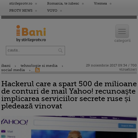
stirileprotv.ro
Romania, te iubesc
Vremea
PROTV NEWS
VOYO
ibani
tehnologie si media
29 noiembrie 2017 09:34 / 700
vizualizari
social media
Hackerul care a spart 500 de milioane
de conturi de mail Yahoo! recunoaşte
implicarea serviciilor secrete ruse și
pledează vinovat