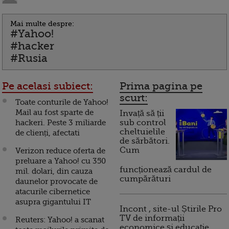
Mai multe despre:
#Yahoo!
#hacker
#Rusia
Pe acelasi subiect:
Prima pagina pe
scurt:
Toate conturile de Yahoo!
Mail au fost sparte de
Invață să ții
hackeri. Peste 3 miliarde
sub control
cheltuielile
de clienți, afectati
de sărbători.
Cum
Verizon reduce oferta de
preluare a Yahoo! cu 350
funcționează cardul de
mil. dolari, din cauza
cumpărături
daunelor provocate de
atacurile cibernetice
asupra gigantului IT
Incont , site-ul Știrile Pro
TV de informații
Reuters: Yahoo! a scanat
economice și educație