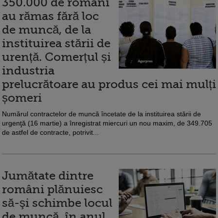
350.000 de români
au rămas fără loc
de muncă, de la
instituirea stării de
urență. Comerțul și
industria
prelucrătoare au produs cei mai mulți
șomeri
Numărul contractelor de muncă încetate de la instituirea stării de
urgenţă (16 martie) a înregistrat miercuri un nou maxim, de 349.705
de astfel de contracte, potrivit...
Jumătate dintre
români plănuiesc
să-şi schimbe locul
de muncă, în anul