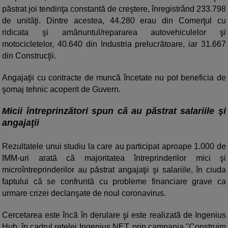
păstrat joi tendinţa constantă de creştere, înregistrând 233.798
de unităţi. Dintre acestea, 44.280 erau din Comerţul cu
ridicata şi amănuntul/repararea autovehiculelor şi
motocicletelor, 40.640 din Industria prelucrătoare, iar 31.667
din Construcţii.
Angajaţii cu contracte de muncă încetate nu pot beneficia de
şomaj tehnic acoperit de Guvern.
Micii întreprinzători spun că au păstrat salariile şi
angajaţii
Rezultatele unui studiu la care au participat aproape 1.000 de
IMM-uri arată că majoritatea întreprinderilor mici şi
microîntreprinderilor au păstrat angajaţii şi salariile, în ciuda
faptului că se confruntă cu probleme financiare grave ca
urmare crizei declanşate de noul coronavirus.
Cercetarea este încă în derulare şi este realizată de Ingenius
Hub, în cadrul reţelei Ingenius NET, prin campania "Construim