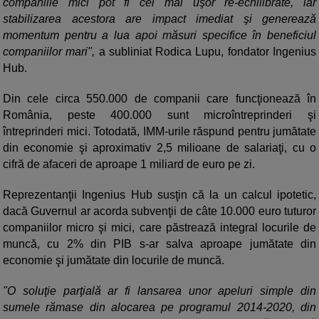
companiile mici pot fi cel mai uşor re-echilibrate, iar
stabilizarea acestora are impact imediat şi generează
momentum pentru a lua apoi măsuri specifice în beneficiul
companiilor mari",
a subliniat Rodica Lupu, fondator Ingenius
Hub.
Din cele circa 550.000 de companii care funcţionează în
România, peste 400.000 sunt microîntreprinderi şi
întreprinderi mici. Totodată, IMM-urile răspund pentru jumătate
din economie şi aproximativ 2,5 milioane de salariaţi, cu o
cifră de afaceri de aproape 1 miliard de euro pe zi.
Reprezentanţii Ingenius Hub susţin că la un calcul ipotetic,
dacă Guvernul ar acorda subvenţii de câte 10.000 euro tuturor
companiilor micro şi mici, care păstrează integral locurile de
muncă, cu 2% din PIB s-ar salva aproape jumătate din
economie şi jumătate din locurile de muncă.
"O soluţie parţială ar fi lansarea unor apeluri simple din
sumele rămase din alocarea pe programul 2014-2020, din