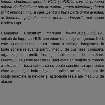
fonduri structurale aferente POC şi POCU, care să propună
măsuri de digitalizare sau dezvoltare pentru microîntreprinderi
şi întreprinderi mici şi care, pentru o bună parte dintre acestea,
ar însemna sprijinul necesar pentru redresare
", mai spune
Rodica Lupu.
Campania "Construim Împreună #ViataDupaCOVID19",
iniţiată de Ingenius HUB prin intermediul reţelei Ingenius NET,
este un demers rezultat ca urmare a neliniştii înregistrate în
toate zonele relevante pentru mediul de business: companii,
organizaţii non-profit, instituţii publice sau de cercetare.
Obiectivul său este realizarea unei evaluări realiste şi corecte
a situaţiei, în baza căreia să se poată construi un apel unitar
către autorităţile îndreptăţite să aplice un set închegat de
soluţii adaptate la nevoile şi aşteptările reale ale mediului de
afaceri.