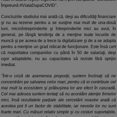
Împreună #ViataDupaCOVID".
Concluziile studiului mai arată că, deşi au dificultăţi financiare
şi nu au rezerve pentru a se susţine mai mult de una-două
luni, microîntreprinderile şi întreprinderile mici au avut, în
general, pe lângă tendinţa de a menţine toate locurile de
muncă şi pe aceea de a trece la digitalizare şi de a se adapta
pentru a menţine un grad ridicat de funcţionare. Este însă cert
că majoritatea companiilor cu până în 50 de salariaţi, deşi
uşor adaptabile, nu au capacitatea să reziste fără sprijin
imediat.
"Într-o criză de asemenea proporţii, suntem înclinaţi să ne
concentrăm pe salvarea celor mari, pentru că ei contribuie cel
mai mult la ecosistem şi prăbuşirea lor are efect în cascadă.
Cel mai adesea suntem tentaţi să nu acordăm atenţie firmelor
mici, însă rezultatele parţiale ale cercetării noastre arată că
acestea pot fi un factor de stabilitate, iar nevoile lor nu sunt
foarte mari. Cu măsuri relativ simple şi cu costuri suportabile,