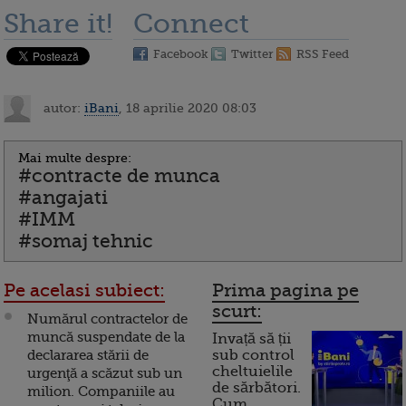
Share it!
Connect
Facebook
Twitter
RSS Feed
autor:
iBani
, 18 aprilie 2020 08:03
Mai multe despre:
#contracte de munca
#angajati
#IMM
#somaj tehnic
Pe acelasi subiect:
Prima pagina pe
scurt:
Numărul contractelor de
muncă suspendate de la
Invață să ții
declararea stării de
sub control
cheltuielile
urgenţă a scăzut sub un
de sărbători.
milion. Companiile au
Cum