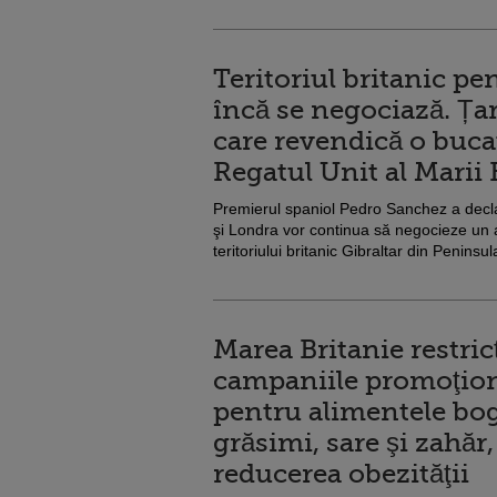
Teritoriul britanic pe
încă se negociază. Ța
care revendică o buca
Regatul Unit al Marii 
Premierul spaniol Pedro Sanchez a decl
şi Londra vor continua să negocieze un
teritoriului britanic Gibraltar din Peninsul
Marea Britanie restri
campaniile promoţio
pentru alimentele bog
grăsimi, sare şi zahăr
reducerea obezităţii