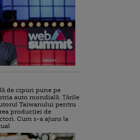
lă de cipuri pune pe
stria auto mondială. Țările
jutorul Taiwanului pentru
ea producției de
tori. Cum s-a ajuns la
tual