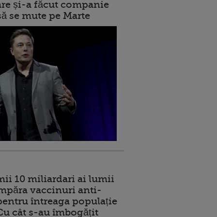
care și-a făcut companie
 să se mute pe Marte
ii 10 miliardari ai lumii
mpăra vaccinuri anti-
entru întreaga populație
 Cu cât s-au îmbogățit