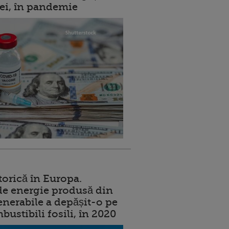
rei, în pandemie
torică în Europa.
de energie produsă din
enerabile a depășit-o pe
ustibili fosili, în 2020