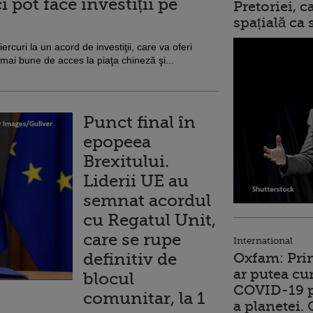
i pot face investiții pe
Pretoriei, 
spațială ca
curi la un acord de investiţii, care va oferi
 mai bune de acces la piaţa chineză şi...
Punct final în
epopeea
Brexitului.
Liderii UE au
semnat acordul
cu Regatul Unit,
care se rupe
International
definitiv de
Oxfam: Prim
ar putea cu
blocul
COVID-19 p
comunitar, la 1
a planetei.