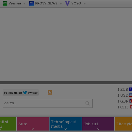
Vremea
PROTV NEWS
VOYO
1 EUR
1 USD
1 GBP
1 CHF
i si
Tehnologie si
Auto
Job-uri
Lifestyl
i
media