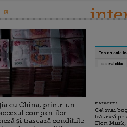
inte
Top articole i
cele mai citite
ția cu China, printr-un
International
Cel mai bog
ă accesul companiilor
trăiască pe 
eză și trasează condițiile
Elon Musk, 