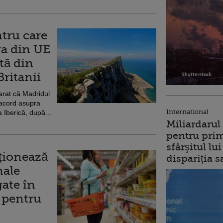
ntru care
ra din UE
tă din
Britanii
arat că Madridul
 acord asupra
International
a Iberică, după...
Miliardarul
pentru prim
sfârşitul l
cționează
dispariția s
nale
ate în
, pentru