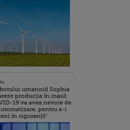
dia
robotului umanoid Sophia
reze producția în masă:
ID-19 va avea nevoie de
utomatizare, pentru a-i
eni în siguranţă"