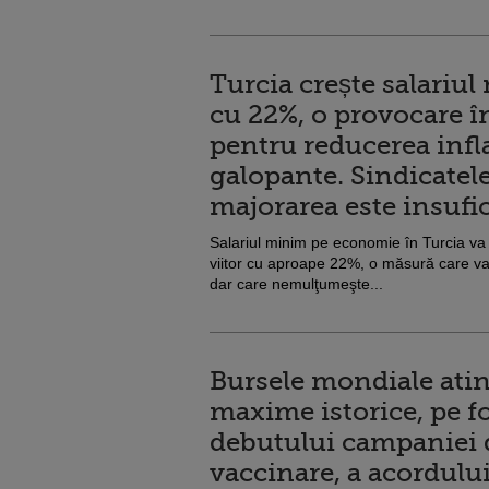
Turcia crește salariu
cu 22%, o provocare î
pentru reducerea infla
galopante. Sindicatel
majorarea este insufi
Salariul minim pe economie în Turcia va
viitor cu aproape 22%, o măsură care va c
dar care nemulţumeşte...
Bursele mondiale ati
maxime istorice, pe f
debutului campaniei 
vaccinare, a acordulu