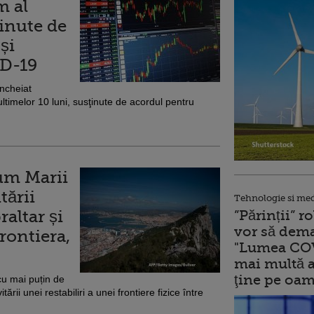
m al
ținute de
și
ID-19
încheiat
ultimelor 10 luni, susţinute de acordul pentru
um Marii
tării
Tehnologie si me
raltar și
”Părinții” 
vor să dema
rontiera,
"Lumea COV
mai multă a
ţine pe oam
cu mai puțin de
ării unei restabiliri a unei frontiere fizice între