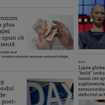
l minim
n plus
ţiei
e spun că
cientă
 creşte anul
omplica eforturile destinate reducerii inflaţiei,
Auto
Lipsa globa
”hold” indu
lumii cer a
ng
suplimentar
ondul
semiconduc
de
deficitul ac
i post-