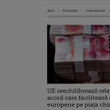
ibani
actualitate
international
UE reechilibrează rela
acord care faciliteaz
europene pe piața chin