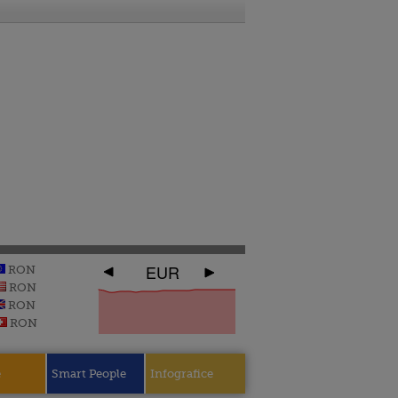
EUR
RON
RON
RON
RON
e
Smart People
Infografice