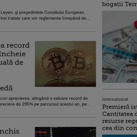
bogații Ter
Leyen, şi preşedintele Consiliului European,
trei tratate care vor reglementa începând de...
ea record
 încheie
uală de
nedă
curi aprecierea, atingând o valoare record de
International
reciere de 295% pe parcursul acestui an, pe...
Premieră is
Cantitatea 
resurse reg
cea din comb
închis