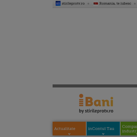
stirileprotv.ro
Romania, te iubesc
Compani
Actualitate
inContul Tau
industri