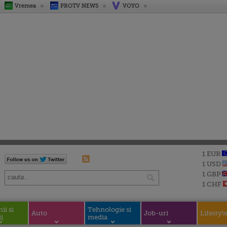
Vremea
PROTV NEWS
VOYO
1 EUR
1 USD
1 GBP
1 CHF
i si
Tehnologie si
Auto
Job-uri
Lifestyl
i
media