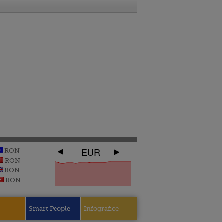
EUR
RON
RON
RON
RON
e
Smart People
Infografice