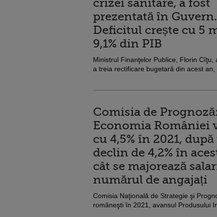
crizei sanitare, a fost
prezentată în Guvern.
Deficitul crește cu 5 ml
9,1% din PIB
Ministrul Finanţelor Publice, Florin Cîţu
a treia rectificare bugetară din acest an,
Comisia de Prognoză
Economia României v
cu 4,5% în 2021, după
declin de 4,2% în aces
cât se majorează salari
numărul de angajați
Comisia Naţională de Strategie şi Progn
româneşti în 2021, avansul Produsului Int