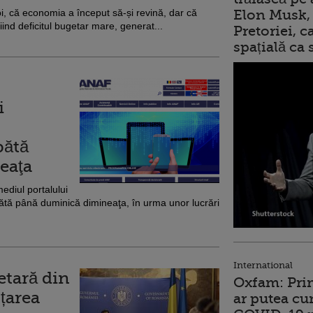
oi, că economia a început să-și revină, dar că
Elon Musk, 
iind deficitul bugetar mare, generat...
Pretoriei, 
spațială ca
i
bătă
eaţa
mediul portalului
bătă până duminică dimineaţa, în urma unor lucrări
International
etară din
Oxfam: Prim
țarea
ar putea cu