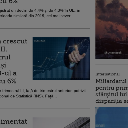
 cu 6%
gistrat un declin de 4,4% şi de 4,3% în UE, în
erioada similară din 2019, cel mai sever...
 crescut
II,
trul
și
-ul a
International
cu 6%
Miliardarul
pentru prim
mestrul III, față de trimestrul anterior, potrivit
sfârşitul l
ional de Statistică (INS). Faţă...
dispariția s
limentat