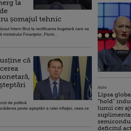
erg la
 de
ntru șomajul tehnic
dusul Intern Brut la rectificarea bugetară care va
 ministrului Finanţelor, Florin...
usține că
ucerea
monetară,
şteptări
Auto
Lipsa globa
”hold” indu
zii de politică
lumii cer a
derea peste aşteptări a ratei inflaţiei, ceea ce
suplimentar
semiconduc
deficitul ac