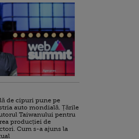
lă de cipuri pune pe
stria auto mondială. Țările
jutorul Taiwanului pentru
ea producției de
tori. Cum s-a ajuns la
tual