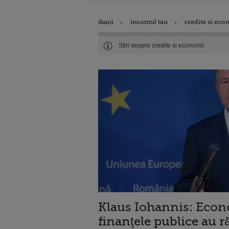
ibani
incontul tau
credite si eco
Stiri despre credite si economii
Klaus Iohannis: Econo
finanţele publice au 