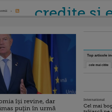
credite si
nomii
Top articole i
cele mai citite
mia îşi revine, dar
International
Cel mai bog
rămas puţin în urmă
trăiască pe 