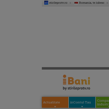
stirileprotv.ro
Romania, te iubesc
Compani
Actualitate
inContul Tau
industri