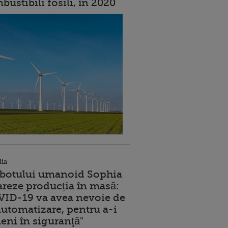
ustibili fosili, în 2020
dia
robotului umanoid Sophia
reze producția în masă:
ID-19 va avea nevoie de
utomatizare, pentru a-i
eni în siguranţă"