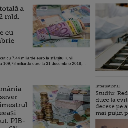
totală a
2 mld.
re cu
mbrie
t cu 7,44 miliarde euro la sfârşitul lunii
la 109,78 miliarde euro la 31 decembrie 2019,...
International
România
Studiu: Red
 sever
duce la evit
imestrul
decese pe a
eeași
mai puțin p
ut. PIB-