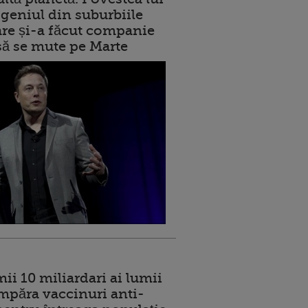
geniul din suburbiile
care și-a făcut companie
 să se mute pe Marte
ii 10 miliardari ai lumii
mpăra vaccinuri anti-