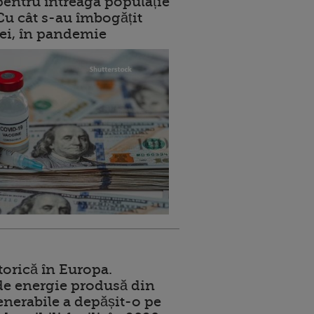
entru întreaga populație
 Cu cât s-au îmbogățit
rei, în pandemie
torică în Europa.
de energie produsă din
enerabile a depășit-o pe