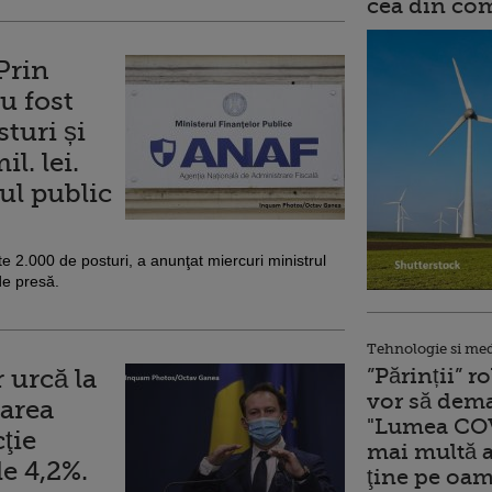
cea din comb
Prin
u fost
turi și
l. lei.
ul public
e 2.000 de posturi, a anunţat miercuri ministrul
 de presă.
Tehnologie si me
”Părinții” 
 urcă la
vor să dema
carea
"Lumea COV
ţie
mai multă a
e 4,2%.
ţine pe oam