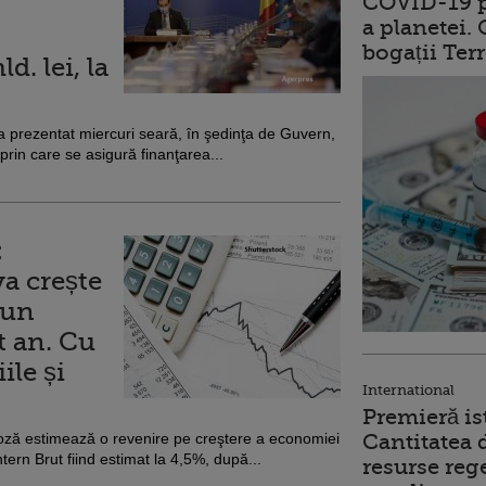
COVID-19 p
a planetei.
bogații Ter
d. lei, la
, a prezentat miercuri seară, în şedinţa de Guvern,
 prin care se asigură finanţarea...
:
a crește
 un
t an. Cu
ile și
International
Premieră is
oză estimează o revenire pe creştere a economiei
Cantitatea 
ern Brut fiind estimat la 4,5%, după...
resurse reg