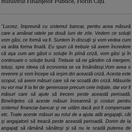
ministrul Finanţelor Publice, Florin Cîţu.
"Lucrez, împreună cu sistemul bancar, pentru acea măsură
care a amânat ratele pe două luni de zile. Vedem ce soluţii
vom găsi, ce formă va fi. Suntem în discuţii şi vom vedea cum
va arăta forma finală. Eu spun că trebuie să avem încredere
că aşa cum am găsit o soluţie în plină criză, vom găsi şi în
continuare o soluţie bună. Trebuie să ne gândim că mergem,
totuşi, spre ideea că economia se va însănătoşi.Vom avea o
revenire şi vom începe să ieşim din această criză. Acesta este
scopul, să avem măsuri care să ne scoată din criză. Măsurile
nu vor mai fi la fel de generoase precum cele iniţiale, dar vor fi
măsuri care să ajute să trecem peste această perioadă.
Bineînţeles că aceste măsuri înseamnă şi costuri pentru
sistemul financiar-bancar şi ne uităm dacă pot fi compensate
etc. Toate aceste măsuri au rolul de a ajuta atât angajaţii, cât
şi angajatorii să treacă peste această perioadă. Dorim de la
angajaţi să rămână sănătoşi şi să nu le scadă puterea de