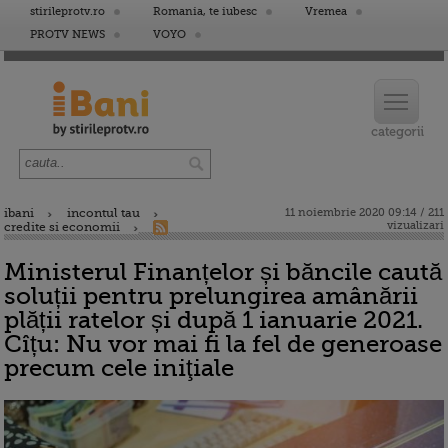
stirileprotv.ro
Romania, te iubesc
Vremea
PROTV NEWS
VOYO
ibani
incontul tau
11 noiembrie 2020 09:14 / 211
vizualizari
credite si economii
Ministerul Finanțelor și băncile caută
soluții pentru prelungirea amânării
plății ratelor și după 1 ianuarie 2021.
Cîțu: Nu vor mai fi la fel de generoase
precum cele iniţiale