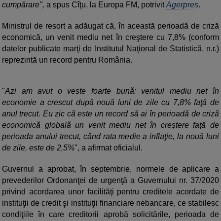
cumpărare",
a spus Cîţu, la Europa FM, potrivit
Agerpres
.
Ministrul de resort a adăugat că, în această perioadă de criză
economică, un venit mediu net în creştere cu 7,8% (conform
datelor publicate marţi de Institutul Naţional de Statistică, n.r.)
reprezintă un record pentru România.
"
Azi am avut o veste foarte bună: venitul mediu net în
economie a crescut după nouă luni de zile cu 7,8% faţă de
anul trecut. Eu zic că este un record să ai în perioadă de criză
economică globală un venit mediu net în creştere faţă de
perioada anului trecut, când rata medie a inflaţie, la nouă luni
de zile, este de 2,5%
", a afirmat oficialul.
Guvernul a aprobat, în septembrie, normele de aplicare a
prevederilor Ordonanţei de urgenţă a Guvernului nr. 37/2020
privind acordarea unor facilităţi pentru creditele acordate de
instituţii de credit şi instituţii financiare nebancare, ce stabilesc
condiţiile în care creditorii aprobă solicitările, perioada de