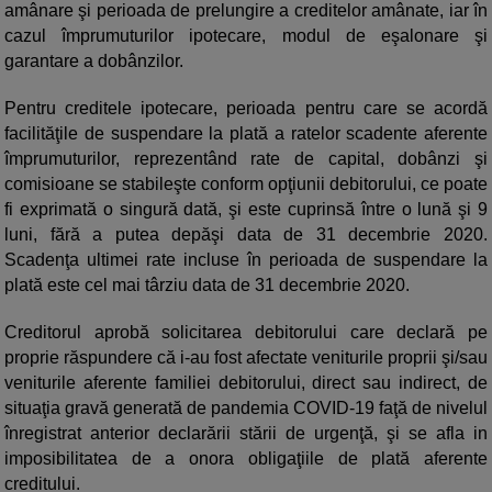
amânare şi perioada de prelungire a creditelor amânate, iar în
cazul împrumuturilor ipotecare, modul de eşalonare şi
garantare a dobânzilor.
Pentru creditele ipotecare, perioada pentru care se acordă
facilităţile de suspendare la plată a ratelor scadente aferente
împrumuturilor, reprezentând rate de capital, dobânzi şi
comisioane se stabileşte conform opţiunii debitorului, ce poate
fi exprimată o singură dată, şi este cuprinsă între o lună şi 9
luni, fără a putea depăşi data de 31 decembrie 2020.
Scadenţa ultimei rate incluse în perioada de suspendare la
plată este cel mai târziu data de 31 decembrie 2020.
Creditorul aprobă solicitarea debitorului care declară pe
proprie răspundere că i-au fost afectate veniturile proprii şi/sau
veniturile aferente familiei debitorului, direct sau indirect, de
situaţia gravă generată de pandemia COVID-19 faţă de nivelul
înregistrat anterior declarării stării de urgenţă, şi se afla in
imposibilitatea de a onora obligaţiile de plată aferente
creditului.