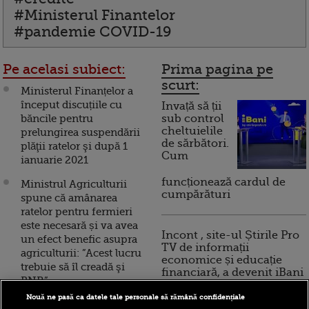
#Ministerul Finantelor
#pandemie COVID-19
Pe acelasi subiect:
Prima pagina pe
scurt:
Ministerul Finanțelor a
început discuțiile cu
Invață să ții
băncile pentru
sub control
cheltuielile
prelungirea suspendării
de sărbători.
plăţii ratelor şi după 1
Cum
ianuarie 2021
funcționează cardul de
Ministrul Agriculturii
cumpărături
spune că amânarea
ratelor pentru fermieri
este necesară și va avea
Incont , site-ul Știrile Pro
un efect benefic asupra
TV de informații
agriculturii: ”Acest lucru
economice și educație
trebuie să îl creadă şi
financiară, a devenit iBani
BNR”
Nouă ne pasă ca datele tale personale să rămână confidențiale
Ministrul Finanțelor