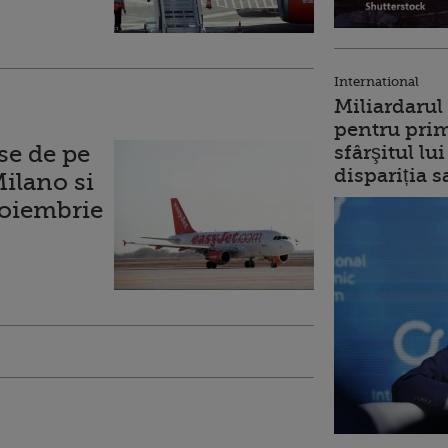
International
Miliardarul
pentru prim
se de pe
sfârşitul l
dispariția s
Milano si
noiembrie