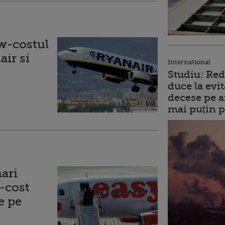
w-costul
air si
International
Studiu: Red
duce la evit
decese pe a
mai puțin p
ari
-cost
e pe