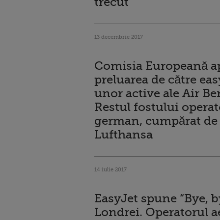
trecut
13 decembrie 2017
Comisia Europeană a
preluarea de către eas
unor active ale Air Ber
Restul fostului operat
german, cumpărat de 
Lufthansa
14 iulie 2017
EasyJet spune “Bye, b
Londrei. Operatorul a