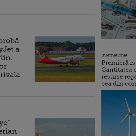
probă
yJet a
International
lin.
Premieră is
or
Cantitatea 
rivala
resurse reg
cea din comb
ye”
erian