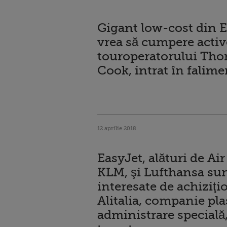
Gigant low-cost din 
vrea să cumpere activ
touroperatorului Th
Cook, intrat în falime
12 aprilie 2018
EasyJet, alături de Ai
KLM, şi Lufthansa su
interesate de achiziţi
Alitalia, companie pla
administrare specială