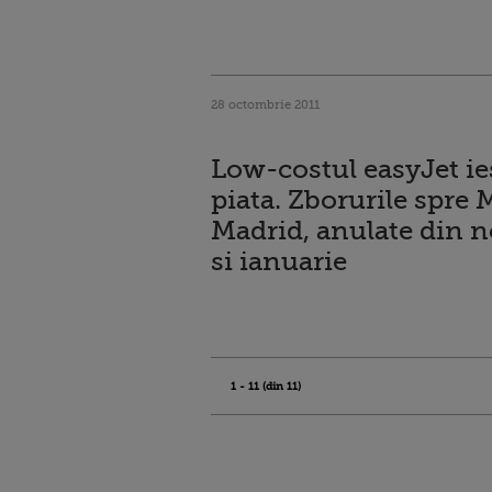
28 octombrie 2011
Low-costul easyJet ie
piata. Zborurile spre 
Madrid, anulate din 
si ianuarie
1 - 11 (din 11)