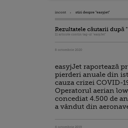
incont
stiri despre "easyjet"
Rezultatele căutarii după "
11 articole contin tag-ul "easyJet"
8 octombrie 2020
easyjJet raportează p
pierderi anuale din ist
cauza crizei COVID-1
Operatorul aerian low
concediat 4.500 de ang
a vândut din aeronav
4 octombrie 2019