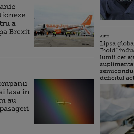
tanic
itioneze
tru a
pa Brexit
Auto
Lipsa globa
”hold” indu
lumii cer a
suplimentar
semiconduc
deficitul ac
companii
i lasa in
um au
 pasageri