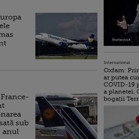
Europa
ele
omas
nt
International
Oxfam: Prim
ar putea cu
COVID-19 p
a planetei.
r France-
bogații Ter
nt
onarea
sată sub
, anul