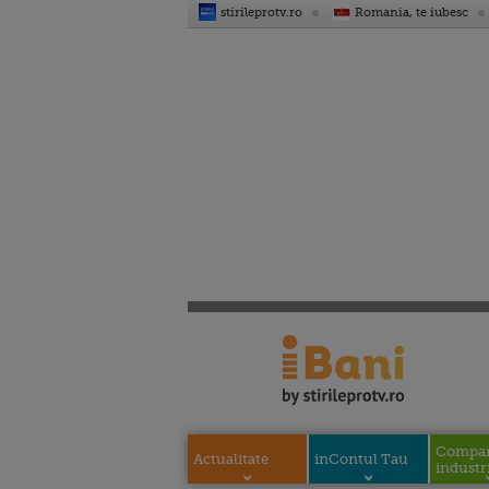
stirileprotv.ro
Romania, te iubesc
Compani
Actualitate
inContul Tau
industri