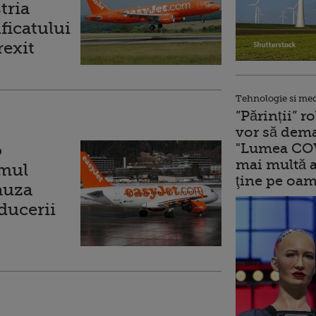
tria
ficatului
rexit
Tehnologie si me
”Părinții” 
vor să dema
"Lumea COV
o
mai multă a
imul
ţine pe oam
auza
educerii