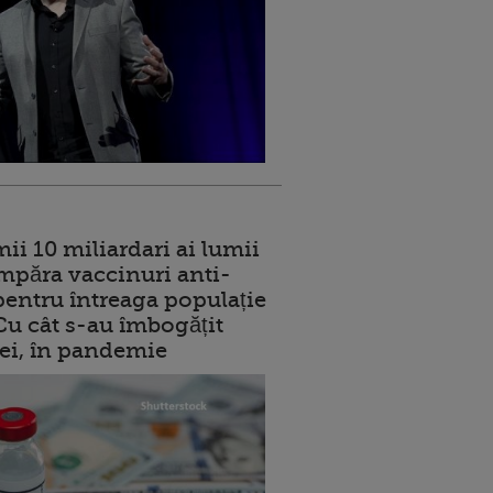
ii 10 miliardari ai lumii
mpăra vaccinuri anti-
entru întreaga populație
 Cu cât s-au îmbogățit
rei, în pandemie