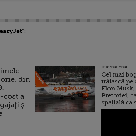
easyJet":
International
rimele
Cel mai bog
orie, din
trăiască pe 
9.
Elon Musk, 
-cost a
Pretoriei, 
spațială ca
ajaţi și
e