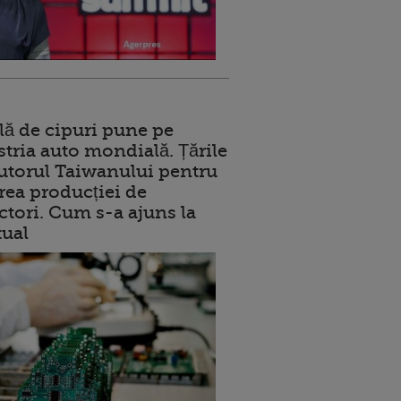
lă de cipuri pune pe
stria auto mondială. Țările
jutorul Taiwanului pentru
ea producției de
tori. Cum s-a ajuns la
tual