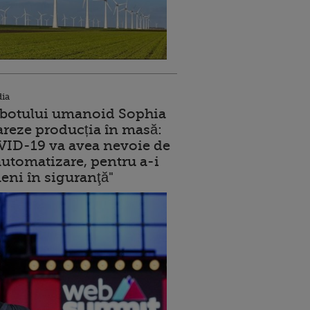
dia
robotului umanoid Sophia
reze producția în masă:
ID-19 va avea nevoie de
utomatizare, pentru a-i
eni în siguranţă"