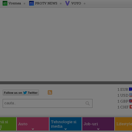
Vremea
PROTV NEWS
VOYO
1 EUR
1 USD
1 GBP
1 CHF
i si
Tehnologie si
Auto
Job-uri
Lifestyl
i
media