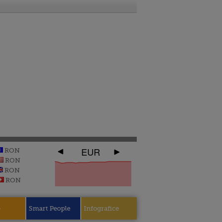
EUR
RON
RON
RON
RON
e
Smart People
Infografice