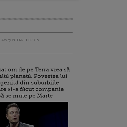
Ads by INTERNET PROTV
at om de pe Terra vrea să
altă planetă. Povestea lui
geniul din suburbiile
care și-a făcut companie
 să se mute pe Marte