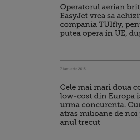
Operatorul aerian bri
EasyJet vrea sa achiz
compania TUIfly, pen
putea opera in UE, du
7 ianuarie 2015
Cele mai mari doua 
low-cost din Europa is
urma concurenta. C
atras milioane de noi
anul trecut