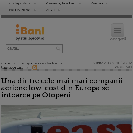
stirileprotv.ro
Romania, te iubesc
Vremea
PROTV NEWS
VOYO
ibani
companii si industrii
5 iulie 2013 16:11 / 20812
vizualizari
transporturi
Una dintre cele mai mari companii
aeriene low-cost din Europa se
intoarce pe Otopeni