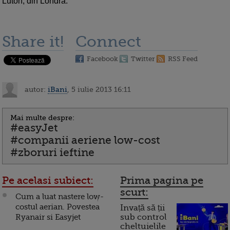
Luton, din Londra.
Share it!
Connect
Facebook
Twitter
RSS Feed
autor:
iBani
, 5 iulie 2013 16:11
Mai multe despre:
#easyJet
#companii aeriene low-cost
#zboruri ieftine
Pe acelasi subiect:
Prima pagina pe
scurt:
Cum a luat nastere low-
costul aerian. Povestea
Invață să ții
Ryanair si Easyjet
sub control
cheltuielile