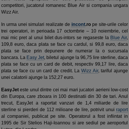
competitori, jucatorul romanesc Blue Air si compania ungara
Wizz Air.
In urma unei simulari realizate de
incont
.ro
pe site-urile celor
trei operatori, in perioada 17 octombrie – 10 noiembrie, cel
mai mic pret al unui bilet dus-intors se regaseste la
Blue Air
,
109,8 euro, daca plata se face cu cardul, si 99,8 euro, daca
plata se face prin depunere de numerar la o sucursala
bancara. La
Easy Jet
, biletul ajunge la 96,75 lire sterline, daca
plata se face cu un card de debit, respectiv 99,17 lire, daca
plata se face cu un card de credit. La
Wizz Air
, tariful ajunge
unei calatorii ajunge la 152,27 euro.
EasyJet
este unul dintre cei mai mari jucatori aerieni low-cost
din Europa, care zboara in 100 destinatii din 30 de tari. Anul
trecut, EasyJet a raportat vanzari de 1,4 miliarde de lire
sterline si pierderi de 112 milioane de lire, potrivit unui
raport
al companiei, publicat pe site. Operatorul a fost infiintat in
1995 de Sir Stelios Haji-Ioannou si are sediul pe aeroportul