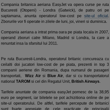
Compania britanica aeriana EasyJet va opera curse pe ruta
Bucuresti (Otopeni) - Londra (Gatwick), de patru ori pe
saptamana, anunta operatorul low-cost pe
site-ul oficial
.
Zborurile vor fi operate in zilele de luni, joi, vineri si duminica.
Compania aeriana a intrat prima oara pe piata locala in 2007,
operand zboruri catre Milano, Madrid si Londra, la care a
renuntat insa la sfarsitul lui 2011.
Pe ruta Bucuresti-Londra, operatorul britanic concureaza cu
ceilalti doi jucatori low-cost de pe piata, prezenti in top 3
companii aeriene din Romania, dupa numarul de pasageri
transportati,
Wizz Air
si
Blue Air
, dar si cu transportatorul
national
TAROM
si cel din Regatul Unit,
British Airways
.
Tarifele anuntate de compania easyJet pornesc de la 38,95
euro pe segment, iar biletele se pot achizitiona online de pe
site-ul operatorului. De altfel, tarifele percepute de britanici
sunt foarte apropiate de cele practicate de principalii