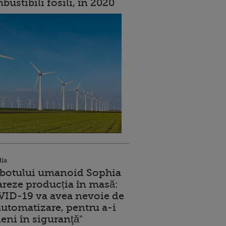
ustibili fosili, în 2020
dia
robotului umanoid Sophia
reze producția în masă:
ID-19 va avea nevoie de
utomatizare, pentru a-i
eni în siguranţă"