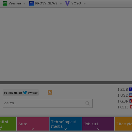
Vremea
PROTV NEWS
VOYO
1 EUR
1 USD
1 GBP
1 CHF
i si
Tehnologie si
Auto
Job-uri
Lifestyl
i
media