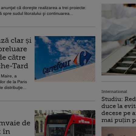
a anunţat că doreşte realizarea a trei proiecte:
pre sudul litoralului şi continuarea...
ă clar și
preluare
de către
che-Tard
 Maire, a
lor de la Paris
 distribuţie...
International
Studiu: Red
duce la evit
decese pe a
mai puțin p
amvaie de
t în