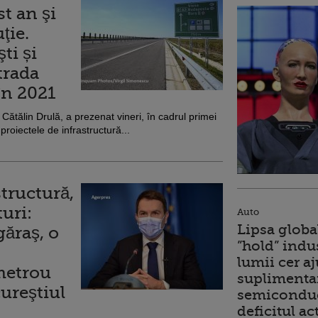
st an şi
ţie.
ti și
trada
 în 2021
i, Cătălin Drulă, a prezenat vineri, în cadrul primei
proiectele de infrastructură...
structură,
turi:
Auto
Lipsa globa
ăraş, o
”hold” indu
lumii cer a
 metrou
suplimentar
ureştiul
semiconduc
deficitul ac