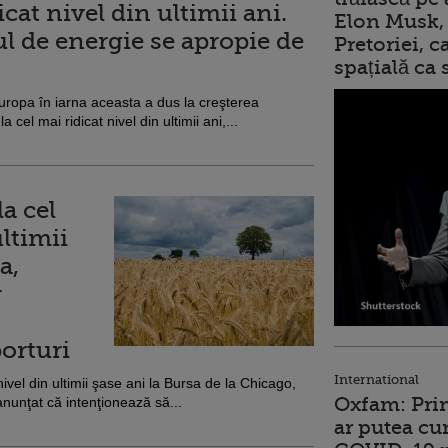
icat nivel din ultimii ani.
Elon Musk, 
 de energie se apropie de
Pretoriei, 
spațială ca
uropa în iarna aceasta a dus la creşterea
a cel mai ridicat nivel din ultimii ani,...
la cel
ultimii
a,
r
orturi
International
nivel din ultimii şase ani la Bursa de la Chicago,
Oxfam: Prim
anunţat că intenţionează să...
ar putea cu