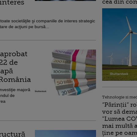
 interes
cea din comb
 toate societăţile şi companiile de interes strategic
tare de acţiuni pe bursă...
 aprobat
222 de
 apă
 România
nvestiţie majoră
ondul de
Tehnologie si me
rea
”Părinții” 
vor să dema
"Lumea COV
mai multă a
ţine pe oam
tructură