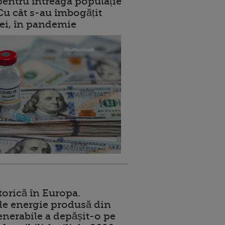
entru întreaga populație
 Cu cât s-au îmbogățit
rei, în pandemie
torică în Europa.
de energie produsă din
enerabile a depășit-o pe