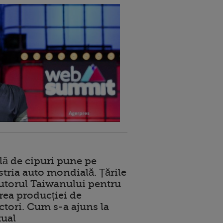
lă de cipuri pune pe
stria auto mondială. Țările
jutorul Taiwanului pentru
ea producției de
tori. Cum s-a ajuns la
tual