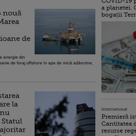
COVID-19 p
a planetei.
o nouă
bogații Ter
 Marea
lioane de
 energie din
panie de foraj offshore în ape de mică adâncime,
starea
re la
International
 nu
Premieră is
 Statul
Cantitatea 
joritar
resurse reg