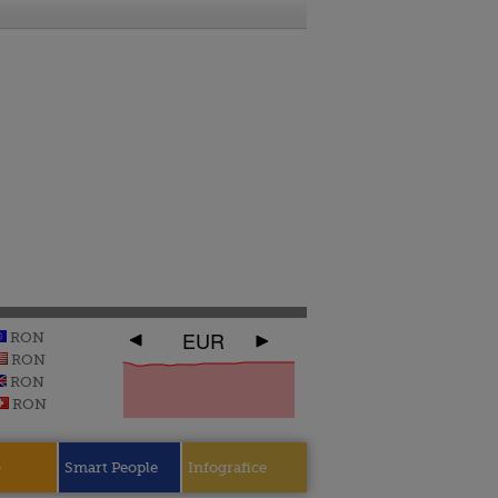
EUR
RON
RON
RON
RON
e
Smart People
Infografice