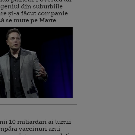
geniul din suburbiile
care și-a făcut companie
 să se mute pe Marte
ii 10 miliardari ai lumii
mpăra vaccinuri anti-