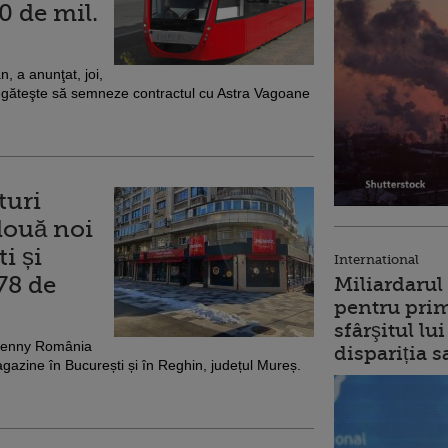
0 de mil.
, a anunţat, joi,
regăteşte să semneze contractul cu Astra Vagoane
turi
două noi
i și
International
78 de
Miliardarul
pentru prim
sfârşitul l
 Penny România
dispariția s
gazine în București și în Reghin, județul Mureș.