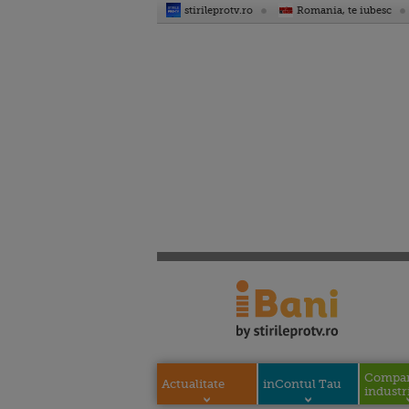
stirileprotv.ro
Romania, te iubesc
Compani
Actualitate
inContul Tau
industri