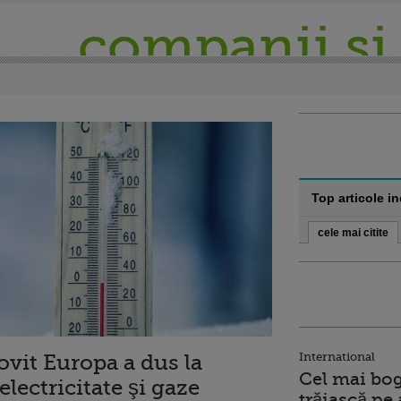
companii si 
Top articole i
cele mai citite
lovit Europa a dus la
International
Cel mai bog
electricitate şi gaze
trăiască pe 