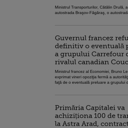
Ministrul Transporturilor, Cătălin Drulă, 
autostrada Braşov-Făgăraş, o autostradă s
Guvernul francez refuz
definitiv o eventuală 
a grupului Carrefour 
rivalul canadian Cou
Ministrul francez al Economiei, Bruno Le
exprimat vineri opoziţia fermă a autorităţi
faţă de o eventuală preluare a grupului de
Primăria Capitalei va
achiziționa 100 de tr
la Astra Arad, contrac