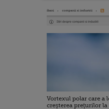
ibani
companii si industrii
Stiri despre companii si industrii
Vortexul polar care a 
creşterea preţurilor la 