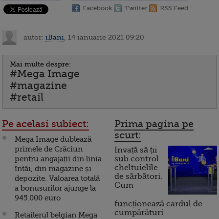
Facebook
Twitter
RSS Feed
autor:
iBani
, 14 ianuarie 2021 09:20
Mai multe despre:
#Mega Image
#magazine
#retail
Pe acelasi subiect:
Prima pagina pe
scurt:
Mega Image dublează
primele de Crăciun
Invață să ții
pentru angajații din linia
sub control
cheltuielile
întâi, din magazine și
de sărbători.
depozite. Valoarea totală
Cum
a bonusurilor ajunge la
945.000 euro
funcționează cardul de
cumpărături
Retailerul belgian Mega