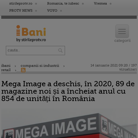
stirileprotv.ro
Romania, te iubesc
Vremea
PROTV NEWS
VOYO
ibani
companii si industrii
14 ianuarie 2021 09:20 / 197
vizualizari
retail
Mega Image a deschis, în 2020, 89 de
magazine noi și a încheiat anul cu
854 de unități în România