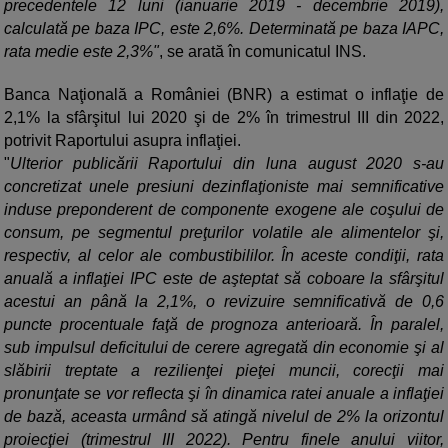
precedentele 12 luni (ianuarie 2019 - decembrie 2019),
calculată pe baza IPC, este 2,6%. Determinată pe baza IAPC,
rata medie este 2,3%"
, se arată în comunicatul INS.
Banca Naţională a României (BNR) a estimat o inflaţie de
2,1% la sfârşitul lui 2020 şi de 2% în trimestrul III din 2022,
potrivit Raportului asupra inflaţiei.
"
Ulterior publicării Raportului din luna august 2020 s-au
concretizat unele presiuni dezinflaţioniste mai semnificative
induse preponderent de componente exogene ale coşului de
consum, pe segmentul preţurilor volatile ale alimentelor şi,
respectiv, al celor ale combustibililor. În aceste condiţii, rata
anuală a inflaţiei IPC este de aşteptat să coboare la sfârşitul
acestui an până la 2,1%, o revizuire semnificativă de 0,6
puncte procentuale faţă de prognoza anterioară. În paralel,
sub impulsul deficitului de cerere agregată din economie şi al
slăbirii treptate a rezilienţei pieţei muncii, corecţii mai
pronunţate se vor reflecta şi în dinamica ratei anuale a inflaţiei
de bază, aceasta urmând să atingă nivelul de 2% la orizontul
proiecţiei (trimestrul III 2022). Pentru finele anului viitor,