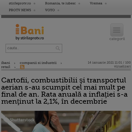
stirileprotv.ro
Romania, te iubesc
Vremea
PROTV NEWS
VOYO
ibani
companii si industrii
14 ianuarie 2021 11:01 / 100
vizualizari
retail
Cartofii, combustibilii şi transportul
aerian s-au scumpit cel mai mult pe
final de an. Rata anuală a inflaţiei s-a
menţinut la 2,1%, în decembrie