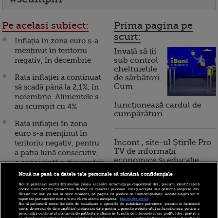
Pe acelasi subiect:
Prima pagina pe
scurt:
Inflația în zona euro s-a
menținut în teritoriu
Invață să ții
negativ, în decembrie
sub control
cheltuielile
Rata inflației a continuat
de sărbători.
Cum
să scadă până la 2,1%, în
noiembrie. Alimentele s-
funcționează cardul de
au scumpit cu 4%
cumpărături
Rata inflaţiei în zona
euro s-a menţinut în
Incont , site-ul Știrile Pro
teritoriu negativ, pentru
TV de informații
a patra lună consecutiv,
economice și educație
o consecință a diminuării
financiară, a devenit iBani
cererii din cauza
Nouă ne pasă ca datele tale personale să rămână confidențiale
pandemiei
Noi și partenerii noștri
201
stocăm și/sau accesăm informații pe dispozitivul dvs., precum identificatorii
cookie unici pentru prelucrarea datelor cu caracter personal. Puteți accepta sau gestiona alegerile dvs.
făcând clic mai jos sau în orice moment, pe pagina cu politica de confidențialitate. Aceste alegeri vor fi
10 reguli pentru decizii
România se menține
raportate partenerilor noștri și nu vă vor afecta navigarea.
Mai multe detalii
Noi si partenerii nostri (retelele de socializare si agentiile de publicitate partenere, precum si furnizorii
financiare inteligente
între țările UE cu cea mai
nostri de servicii de date analitice) prelucram date pentru a permite website-ului sa functioneze, pentru a
personaliza continutul si anunturile publicitare afisate in functie de interesele si/sau profilul dvs., pentru a