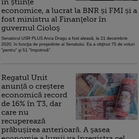
în științe
economice, a lucrat la BNR și FMI și a
fost ministru al Finanţelor în
guvernul Cioloş
Senatorul USR PLUS Anca Dragu a fost aleasă, la 21 decembrie
2020, în funcţia de preşedinte al Senatului. Ea a obţinut 75 de voturi
"pentru" şi 51 "împotrivă".
Regatul Unit
anunță o creștere
economică record
de 16% în T3, dar
care nu
recuperează
prăbușirea anterioară. A şasea
economie a lumii va înregistra cel