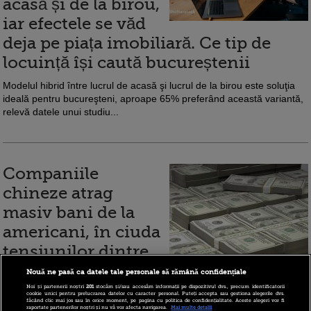
acasă și de la birou,
iar efectele se văd
deja pe piața imobiliară. Ce tip de
locuință își caută bucureștenii
Modelul hibrid între lucrul de acasă şi lucrul de la birou este soluţia
ideală pentru bucureşteni, aproape 65% preferând această variantă,
relevă datele unui studiu...
Companiile
chineze atrag
masiv bani de la
americani, în ciuda
tensiunilor dintre
cele mai mari
Nouă ne pasă ca datele tale personale să rămână confidențiale
puteri ale lumii. Ce afaceri au dat
Noi și partenerii noștri
201
stocăm și/sau accesăm informații pe dispozitivul dvs., precum identificatorii
cookie unici pentru prelucrarea datelor cu caracter personal. Puteți accepta sau gestiona alegerile dvs.
făcând clic mai jos sau în orice moment, pe pagina cu politica de confidențialitate. Aceste alegeri vor fi
lovitura pe Wall Street
raportate partenerilor noștri și nu vă vor afecta navigarea.
Mai multe detalii