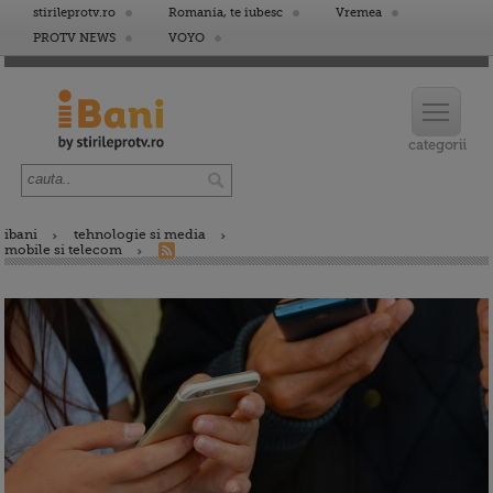
stirileprotv.ro
Romania, te iubesc
Vremea
PROTV NEWS
VOYO
ibani
tehnologie si media
mobile si telecom