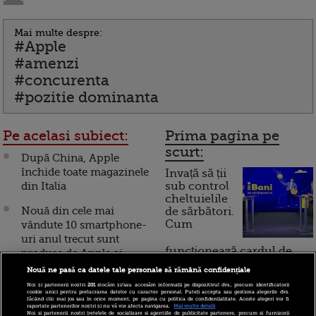
Mai multe despre:
#Apple
#amenzi
#concurenta
#pozitie dominanta
Pe acelasi subiect:
Prima pagina pe
scurt:
După China, Apple
închide toate magazinele
Invață să ții
din Italia
sub control
cheltuielile
Nouă din cele mai
de sărbători.
Cum
vândute 10 smartphone-
uri anul trecut sunt
funcționează cardul de
produse de Apple şi
cumpărături
Samsung
Nouă ne pasă ca datele tale personale să rămână confidențiale
Noi și partenerii noștri
201
stocăm și/sau accesăm informații pe dispozitivul dvs., precum identificatorii
Apple plăteşte jumătate
cookie unici pentru prelucrarea datelor cu caracter personal. Puteți accepta sau gestiona alegerile dvs.
făcând clic mai jos sau în orice moment, pe pagina cu politica de confidențialitate. Aceste alegeri vor fi
Incont , site-ul Știrile Pro
de mld. dolari pentru
raportate partenerilor noștri și nu vă vor afecta navigarea.
Mai multe detalii
Noi si partenerii nostri (retelele de socializare si agentiile de publicitate partenere, precum si furnizorii