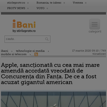
stirileprotv.ro
Romania, te iubesc
Vremea
PROTV NEWS
VOYO
ibani
tehnologie si media
17 martie 2020 09:10 / 749
vizualizari
mobile si telecom
Apple, sancționată cu cea mai mare
amendă acordată vreodată de
Concurența din Fanța. De ce a fost
acuzat gigantul american