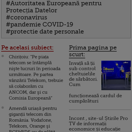
#Autoritatea Europeană pentru
Protecția Datelor
#coronavirus
#pandemie COVID-19
#protectie date personale
Pe acelasi subiect:
Prima pagina pe
scurt:
Chirițoiu: "Pe piața
telecom se întâmplă
Invață să ții
nişte lucruri în perioada
sub control
cheltuielile
următoare. Pe partea
de sărbători.
vânzării Telekom, trebuie
Cum
să colaborăm cu
ANCOM, dar şi cu
funcționează cardul de
Comisia Europeană”
cumpărături
Amendă uriașă pentru
giganții telecom din
Incont , site-ul Știrile Pro
România. Vodafone,
TV de informații
Telekom, Orange şi
economice și educație