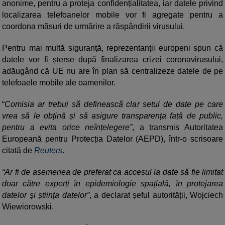
anonime, pentru a proteja confidențialitatea, iar datele privind
localizarea telefoanelor mobile vor fi agregate pentru a
coordona măsuri de urmărire a răspândirii virusului.
Pentru mai multă siguranță, reprezentanții europeni spun că
datele vor fi șterse după finalizarea crizei coronavirusului,
adăugând că UE nu are în plan să centralizeze datele de pe
telefoaele mobile ale oamenilor.
“
Comisia ar trebui să definească clar setul de date pe care
vrea să le obțină și să asigure transparența față de public,
pentru a evita orice neînțelegere”
, a transmis Autoritatea
Europeană pentru Protecția Datelor (AEPD), într-o scrisoare
citată de
Reuters
.
“Ar fi de asemenea de preferat ca accesul la date să fie limitat
doar către experți în epidemiologie spațială, în protejarea
datelor și știința datelor”
, a declarat șeful autorității, Wojciech
Wiewiorowski.