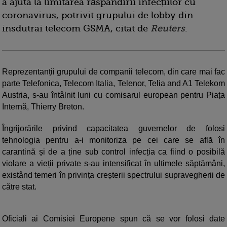
a ajuta la limitarea răspândirii infecțiilor cu
coronavirus, potrivit grupului de lobby din
insdutrai telecom GSMA, citat de
Reuters
.
Reprezentanții grupului de companii telecom, din care mai fac
parte Telefonica, Telecom Italia, Telenor, Telia and A1 Telekom
Austria, s-au întâlnit luni cu comisarul european pentru Piața
Internă, Thierry Breton.
Îngrijorările privind capacitatea guvernelor de folosi
tehnologia pentru a-i monitoriza pe cei care se află în
carantină și de a ține sub control infecția ca fiind o posibilă
violare a vieții private s-au intensificat în ultimele săptămâni,
existând temeri în privința creșterii spectrului supravegherii de
către stat.
Oficiali ai Comisiei Europene spun că se vor folosi date