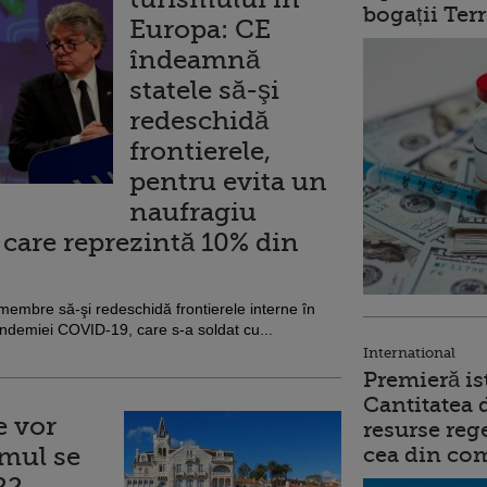
bogații Ter
Europa: CE
îndeamnă
statele să-şi
redeschidă
frontierele,
pentru evita un
naufragiu
 care reprezintă 10% din
embre să-şi redeschidă frontierele interne în
 pandemiei COVID-19, care s-a soldat cu...
International
Premieră is
Cantitatea 
e vor
resurse reg
smul se
cea din comb