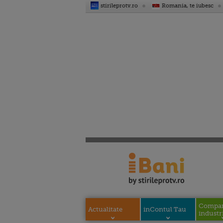
stirileprotv.ro
Romania, te iubesc
Compani
Actualitate
inContul Tau
industri