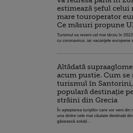
va redresa până în 20
estimează șeful celui
mare touroperator eu
Ce măsuri propune U
Turismul va reveni cel mai târziu în 2022 
cu coronavirus, iar vacanţele europene se 
Altădată supraaglome
acum pustie. Cum se
turismul în Santorini
populară destinație p
străini din Grecia
În aşteptarea turiştilor care vor veni din 
una dintre cele mai căutate destinații din
găsească soluții...