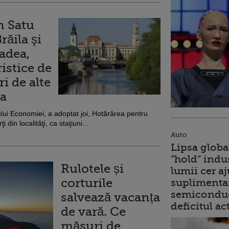
n Satu
răila şi
adea,
ristice de
ri de alte
ia
ului Economiei, a adoptat joi, Hotărârea pentru
 din localităţi, ca staţiuni...
Auto
Lipsa globa
”hold” indu
Rulotele și
lumii cer a
corturile
suplimentar
semiconduc
salvează vacanța
deficitul ac
de vară. Ce
măsuri de