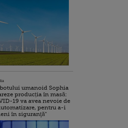
dia
robotului umanoid Sophia
reze producția în masă:
ID-19 va avea nevoie de
utomatizare, pentru a-i
eni în siguranţă"