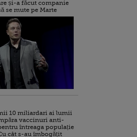
care și-a făcut companie
 să se mute pe Marte
ii 10 miliardari ai lumii
mpăra vaccinuri anti-
entru întreaga populație
 Cu cât s-au îmbogățit