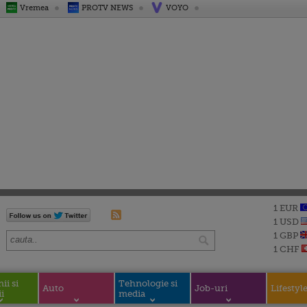
Vremea
PROTV NEWS
VOYO
1 EUR
1 USD
1 GBP
1 CHF
i si
Tehnologie si
Auto
Job-uri
Lifestyl
i
media