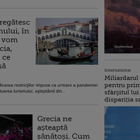
pregătesc
mului, în
m vom
cia,
 ce
să
International
Miliardarul
pentru prim
icarea restricţiilor impuse ca urmare a pandemiei
uarea turismului, aşteptând din...
sfârşitul l
dispariția s
Grecia ne
așteaptă
sănătoși. Cum