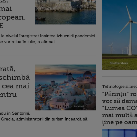
22,
 mai
ropean.
E
la nivelul înregistrat înaintea izbucnirii pandemiei
vor relua în iulie, a afirmat...
rată,
 schimbă
, cea mai
Tehnologie si me
entru
”Părinții” 
vor să dema
"Lumea COV
nou în Santorini,
mai multă a
 Grecia, administratorii din turism încearcă să
ţine pe oam