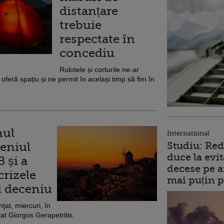
distanțare
trebuie
respectate în
concediu
Rulotele și corturile ne-ar
feră spațiu și ne permit în același timp să fim în
nul
International
meniul
Studiu: Red
duce la evit
 și a
decese pe a
crizele
mai puțin p
l deceniu
nţat, miercuri, în
at Giorgos Gerapetritis.