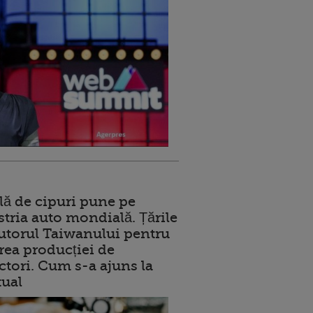
lă de cipuri pune pe
stria auto mondială. Țările
jutorul Taiwanului pentru
ea producției de
tori. Cum s-a ajuns la
tual