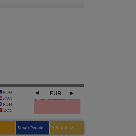
EUR
RON
RON
RON
RON
e
Smart People
Infografice