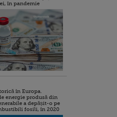
rei, în pandemie
torică în Europa.
de energie produsă din
enerabile a depășit-o pe
ustibili fosili, în 2020