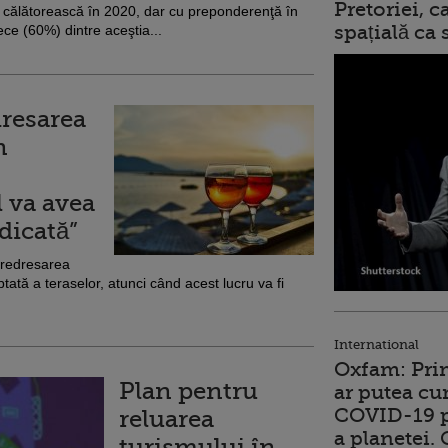
Pretoriei, 
să călătorească în 2020, dar cu preponderenţă în
spațială ca
zece (60%) dintre aceştia...
dresarea
n
 va avea
edicată”
 redresarea
ată a teraselor, atunci când acest lucru va fi
International
Oxfam: Prim
Plan pentru
ar putea cu
COVID-19 p
reluarea
a planetei.
turismului în