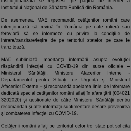
instituţionalizată se regăsesc pe pagina de internet a
Institutului Naţional de Sănătate Publică din România.
De asemenea, MAE recomandă cetăţenilor români care
intenţionează să revină în România pe cale rutieră sau
feroviară să se informeze cu privire la condiţiile de
intrare/tranzitare/ieşire de pe teritoriul statelor pe care le
tranzitează.
MAE subliniază importanţa informării asupra evoluţiei
răspândirii infecţiei cu COVID-19 din surse oficiale –
Ministerul Sănătăţii, Ministerul Afacerilor Interne -
Departamentul pentru Situaţii de Urgenţă şi Ministerul
Afacerilor Externe – şi recomandă apelarea liniei de informare
dedicată special cetăţenilor români aflaţi în afara ţării (004021
3202020) şi gestionate de către Ministerul Sănătăţii pentru
recomandări şi alte informaţii suplimentare despre prevenirea
şi combaterea infecţiei cu COVID-19.
Cetăţenii români aflaţi pe teritoriul celor trei state pot solicita