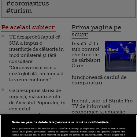
#coronavirus
#turism
Pe acelasi subiect:
Prima pagina pe
scurt:
UE dezaprobă faptul că
SUA a impus o
Invață să ții
interdicţie de călătorie în
sub control
cheltuielile
mod unilateral şi fără
de sărbători.
consultare:
Cum
"Coronavirusul este o
criză globală, nu limitată
funcționează cardul de
la vreun continent”
cumpărături
Ce presupune starea de
urgenţă, măsură cerută
Incont , site-ul Știrile Pro
de Avocatul Poporului, în
TV de informații
contextul
economice și educație
coronavirusului
financiară, a devenit iBani
Nouă ne pasă ca datele tale personale să rămână confidențiale
BCE a lansat un amplu
Noi și partenerii noștri
201
stocăm și/sau accesăm informații pe dispozitivul dvs., precum identificatorii
pachet de măsuri de
cookie unici pentru prelucrarea datelor cu caracter personal. Puteți accepta sau gestiona alegerile dvs.
10 reguli pentru decizii
făcând clic mai jos sau în orice moment, pe pagina cu politica de confidențialitate. Aceste alegeri vor fi