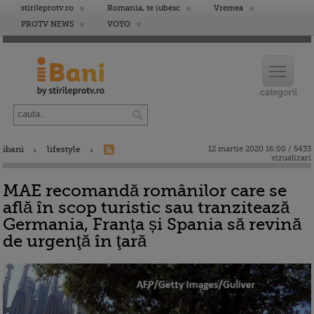
stirileprotv.ro
Romania, te iubesc
Vremea
PROTV NEWS
VOYO
ibani
lifestyle
12 martie 2020 16:00 / 5433
vizualizari
MAE recomandă românilor care se
află în scop turistic sau tranzitează
Germania, Franţa și Spania să revină
de urgenţă în ţară