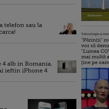
a telefon sau la
carca!
Tehnologie si me
”Părinții” 
vor să dema
"Lumea COV
mai multă a
ţine pe oam
 4 alb in Romania.
i ieftin iPhone 4