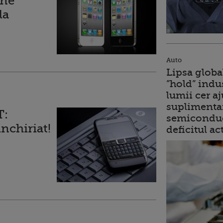
one
la
Auto
Lipsa globa
”hold” indu
lumii cer a
suplimentar
T:
semiconduc
inchiriat!
deficitul ac