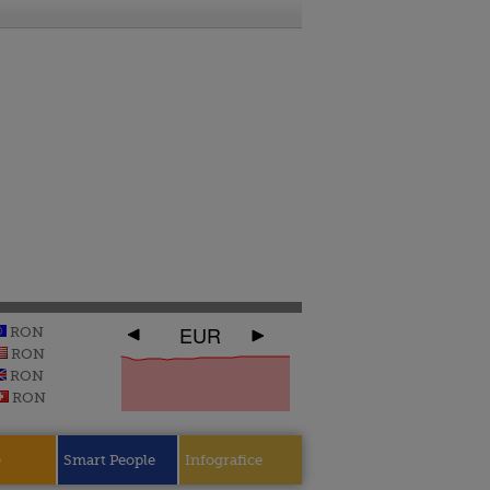
EUR
RON
RON
RON
RON
e
Smart People
Infografice