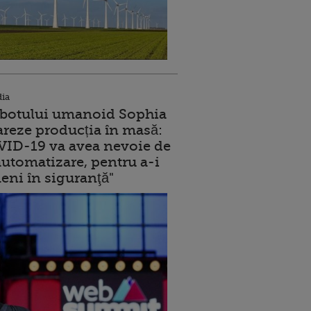
dia
robotului umanoid Sophia
reze producția în masă:
ID-19 va avea nevoie de
utomatizare, pentru a-i
eni în siguranţă"