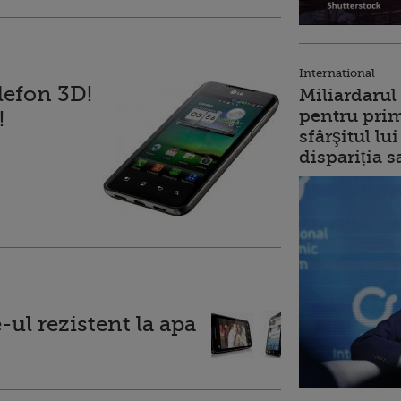
International
lefon 3D!
Miliardarul
pentru prim
!
sfârşitul l
dispariția s
ul rezistent la apa