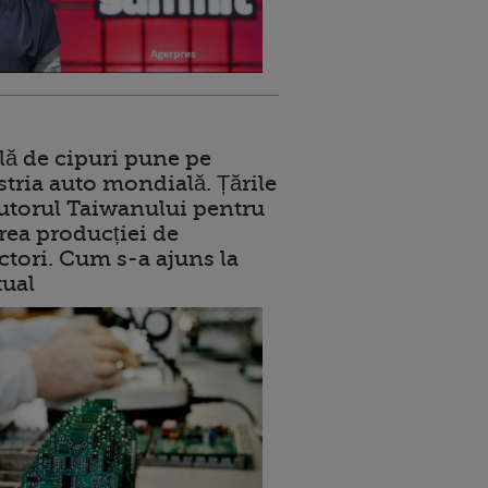
lă de cipuri pune pe
stria auto mondială. Țările
jutorul Taiwanului pentru
ea producției de
tori. Cum s-a ajuns la
tual