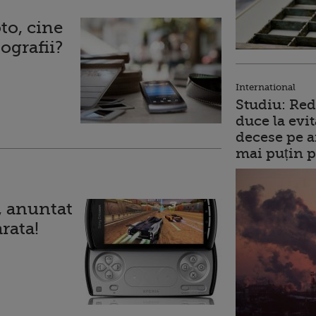
to, cine
ografii?
International
Studiu: Red
duce la evit
decese pe a
mai puțin p
, anuntat
arata!