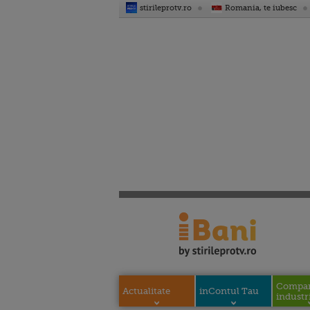
stirileprotv.ro
Romania, te iubesc
Compani
Actualitate
inContul Tau
industri