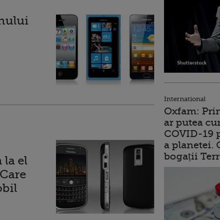
anului
International
Oxfam: Prim
ar putea cu
COVID-19 p
a planetei.
bogații Ter
la el
 Care
obil