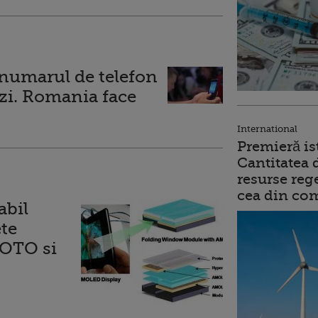
i numarul de telefon
o zi. Romania face
International
Premieră is
Cantitatea 
resurse reg
cea din comb
abil
ete
OTO si