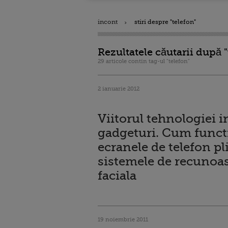
incont
stiri despre "telefon"
Rezultatele căutarii după "
29 articole contin tag-ul "telefon"
2 ianuarie 2012
Viitorul tehnologiei i
gadgeturi. Cum func
ecranele de telefon pli
sistemele de recunoa
faciala
19 noiembrie 2011