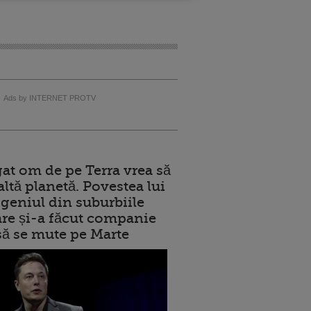
Ads by INTERNET PROTV
at om de pe Terra vrea să
altă planetă. Povestea lui
geniul din suburbiile
care și-a făcut companie
 să se mute pe Marte