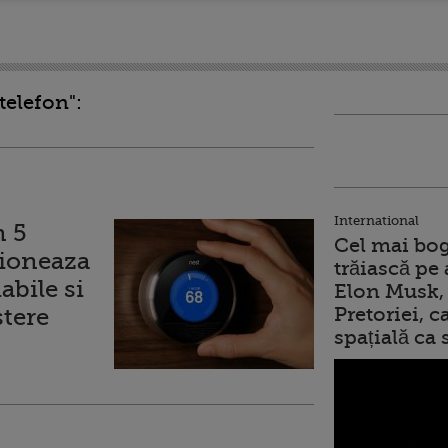
telefon":
International
n 5
Cel mai bog
tioneaza
trăiască pe 
abile si
Elon Musk, 
stere
Pretoriei, 
spațială ca