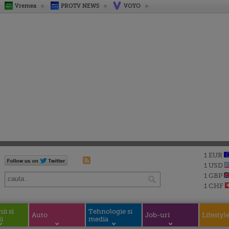
Vremea
PROTV NEWS
VOYO
1 EUR
1 USD
1 GBP
1 CHF
i si
Tehnologie si
Auto
Job-uri
Lifestyl
i
media