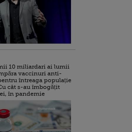
ii 10 miliardari ai lumii
mpăra vaccinuri anti-
entru întreaga populație
 Cu cât s-au îmbogățit
rei, în pandemie