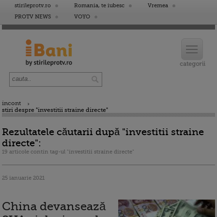
stirileprotv.ro
Romania, te iubesc
Vremea
PROTV NEWS
VOYO
incont
stiri despre "investitii straine directe"
Rezultatele căutarii după "investitii straine
directe":
19 articole contin tag-ul "investitii straine directe"
25 ianuarie 2021
China devansează