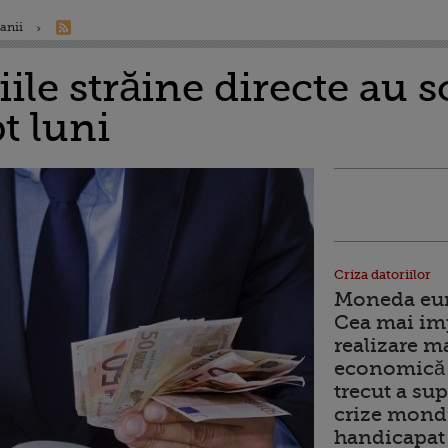
anii
iile străine directe au 
t luni
Criza datoriilor
Moneda euro
Cea mai im
realizare m
economică 
trecut a sup
crize mondi
handicapat 