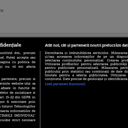
cu
ro
foodstory.ro
Procinema.ro
fidențiale
Atât noi, cât și partenerii noștri prelucrăm dat
ozitivul dvs., precum
Dezvoltarea și îmbunătățirea serviciilor. Măsurarea
și/sau accesarea informațiilor de pe un dispoziti
al. Puteți accepta sau
selectarea conținutului personalizat. Crearea prof
pagina cu politica de
Utilizarea profilurilor pentru selectarea publicității
i și nu vă vor afecta
pentru publicitate personalizată. Măsurarea perfo
publicului prin statistici sau combinații de date di
limitate pentru a selecta publicitatea. Utilizarea
conținutul. Date precise de geolocație și identificarea
te partenere, precum si
(P) Descoperă Lumea
Emoții intense pe
ermite website-ului sa
Listă parteneri (furnizori)
Evenimentelor din România
Sebastian Stan! Iub
 afisate in functie de
cu Transilvania Events!
Annabelle, l-a făcu
elelor de socializare si
(P) Raku, gaming intens și o
 art. 15-22 din GDPR in
Din 14 septembrie
pauză binemeritată cu...
pot fi exercitate prin
Popescu revine în 
pizza Guseppe
principal la Pro T
a tuturor Tehnologiilor
esarea informatiilor de
(P) Poți folosi bonurile de
La 88 de ani și du
masă pentru a comanda
SETARILE INDIVIDUAL”
carieră fabuloasă î
mâncare acasă? Lista
cookie strict necesare
Anthony Hopkins 
aplicațiilor care le acceptă
lansează oficial î