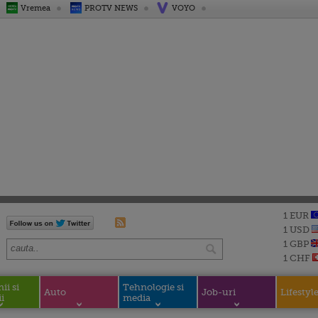
Vremea
PROTV NEWS
VOYO
1 EUR
1 USD
1 GBP
1 CHF
i si
Tehnologie si
Auto
Job-uri
Lifestyl
i
media