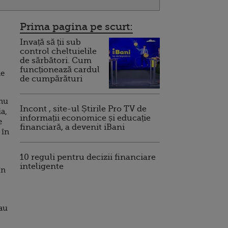
Prima pagina pe scurt:
Invață să ții sub
control cheltuielile
de sărbători. Cum
funcționează cardul
ne
de cumpărături
 nu
Incont , site-ul Știrile Pro TV de
a,
informații economice și educație
e
financiară, a devenit iBani
 în
10 reguli pentru decizii financiare
inteligente
în
 au