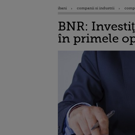
ibani
companii si industrii
comp
BNR: Investiţ
în primele op