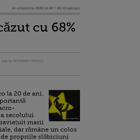
14 octombrie 2020 14:48 / 84 vizualizari
scăzut cu 68%
Ads by INTERNET PROTV
 la 20 de ani.
portantă
acro-
a secolului
raviețuit marii
ale, dar rămâne un colos
de propriile slăbiciuni