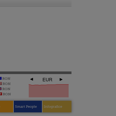
EUR
RON
RON
RON
RON
e
Smart People
Infografice