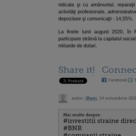
ridicata şi cu amănuntul, reparaţi
activităţi profesionale, administrativ
depozitare şi comunicaţii - 14,55%.
La finele lunii august 2020, în
participare străină la capitalul soci
miliarde de dolari.
Share it!
Connec
Facebook
autor:
iBani
, 14 octombrie 202
Mai multe despre:
#investitii straine dire
#BNR
#companii straine