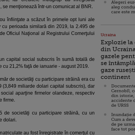
Alegeri eu
", se menţionează într-un comunicat al BNR.
aleg condu
care este m
ou înfiinţate a scăzut în primele opt luni ale
 cu perioada similară din 2019, la 2.495 de
 de Oficiul Naţional al Registrului Comerţului
Ucraina
Explozie la
din Ucraina
gazele pent
n capital social subscris în sumă totală de
se întâmplă 
e cu 21,2% faţă de ianuarie - august 2019.
gaze ruseșt
continent
ăr de societăţi cu participare străină era cu
49 (3,849 miliarde dolari capital subscris), dar
Documente d
Cernobîl, c
social aparţine firmelor olandeze, respectiv
din istorie,
e firme.
accidente 
de URSS
5 de societăţi cu participare străină, cu un
Inundație d
Cum a deve
 dolari.
de pe urma
face tot po
atriculate au fost înregistrate în comerţul cu