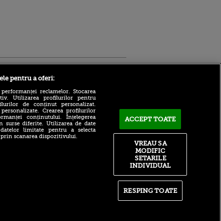
Sport.ro
ele pentru a oferi:
 performanței reclamelor. Stocarea
v. Utilizarea profilurilor pentru
ilurilor de conținut personalizat.
 personalizate. Crearea profilurilor
rmanței conținutului. Înțelegerea
ACCEPT TOATE
n surse diferite. Utilizarea de date
 datelor limitate pentru a selecta
Mutare de ultimă oră în
 prin scanarea dispozitivului.
Superligă! Mijlocașul s-a
VREAU SA
ntru
despărțit de echipa sa și
MODIFIC
ita lui,
urmează să semneze cu un
t tată!
SETARILE
alt club
INDIVIDUAL
, Adela
ACUM: Bayern – Aston Villa
rol
0-0, pe VOYO SPORT 1. Start
V
meci!
RESPING TOATE
pă o
Decalaj major între Stelele
n film, Sir
Estului. Ce transferuri au
se
făcut FCSB și Steaua Roșie
n muzică
Belgrad, în această vară