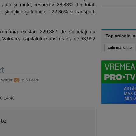
i auto şi moto, respectiv 28,83% din total,
e, ştiinţifice şi tehnice - 22,86% şi transport,
 România existau 229.387 de societăţi cu
Top articole i
al. Valoarea capitalului subscris era de 63,952
cele mai citite
t
Twitter
RSS Feed
0 14:48
cte