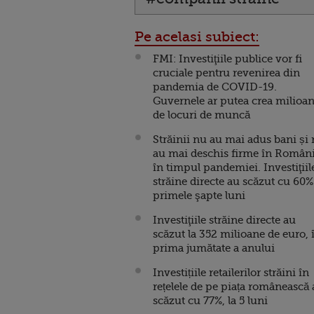
Pe acelasi subiect:
FMI: Investiţiile publice vor fi
cruciale pentru revenirea din
pandemia de COVID-19.
Guvernele ar putea crea milioa
de locuri de muncă
Străinii nu au mai adus bani și
au mai deschis firme în Români
în timpul pandemiei. Investiţiil
străine directe au scăzut cu 60%
primele şapte luni
Investiţiile străine directe au
scăzut la 352 milioane de euro, 
prima jumătate a anului
Investițiile retailerilor străini în
rețelele de pe piața românească
scăzut cu 77%, la 5 luni