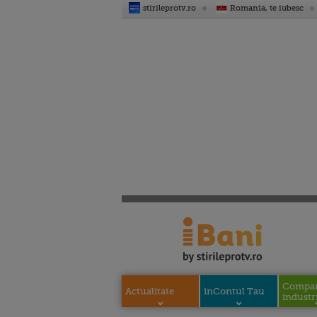
stirileprotv.ro
Romania, te iubesc
Compani
Actualitate
inContul Tau
industri