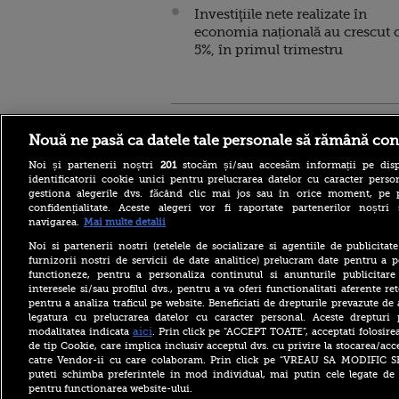
Investiţiile nete realizate în
economia națională au crescut 
5%, în primul trimestru
Stirileprotv.ro
ilike-it.
Nouă ne pasă ca datele tale personale să rămână con
Noi și partenerii noștri
201
stocăm și/sau accesăm informații pe disp
identificatorii cookie unici pentru prelucrarea datelor cu caracter person
gestiona alegerile dvs. făcând clic mai jos sau în orice moment, pe 
confidențialitate. Aceste alegeri vor fi raportate partenerilor noștr
navigarea.
Mai multe detalii
Planul de Pregătire pentru
Riscuri în domeniul
Noi si partenerii nostri (retelele de socializare si agentiile de publicita
energiei electrice (PSR).
furnizorii nostri de servicii de date analitice) prelucram date pentru a p
Seceta, clasificată risc critic.
functioneze, pentru a personaliza continutul si anunturile publicitare
Ce măsuri ia statul
interesele si/sau profilul dvs., pentru a va oferi functionalitati aferente ret
pentru a analiza traficul pe website. Beneficiati de drepturile prevazute de
PSD îi răspunde lui Bolojan:
Menținerea centralelor pe
legatura cu prelucrarea datelor cu caracter personal. Aceste drepturi 
cărbune este obligatorie în
aici
modalitatea indicata
. Prin click pe “ACCEPT TOATE”, acceptati folosire
criza energetică
de tip Cookie, care implica inclusiv acceptul dvs. cu privire la stocarea/acc
catre Vendor-ii cu care colaboram. Prin click pe “VREAU SA MODIFIC 
Pericol pentru turiști în
puteti schimba preferintele in mod individual, mai putin cele legate de 
zona Padiș, pe traseele
pentru functionarea website-ului.
turistice din Bihor. Au fost