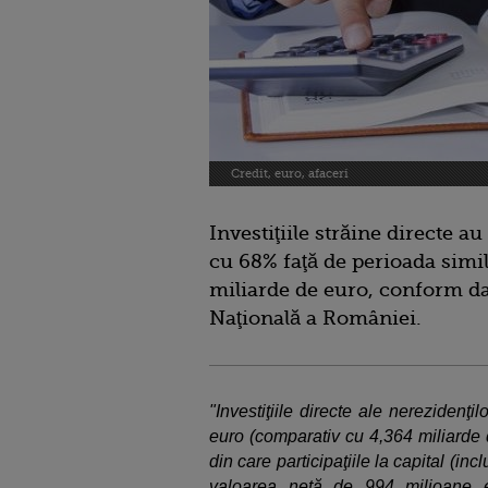
Credit, euro, afaceri
Investiţiile străine directe a
cu 68% faţă de perioada simil
miliarde de euro, conform da
Naţională a României.
"Investiţiile directe ale nereziden
euro (comparativ cu 4,364 miliarde 
din care participaţiile la capital (inc
valoarea netă de 994 milioane eur