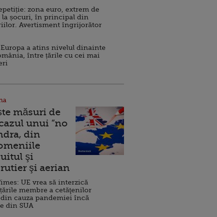
repetiție: zona euro, extrem de
 la șocuri, în principal din
iilor. Avertisment îngrijorător
Europa a atins nivelul dinainte
omânia, între țările cu cei mai
eri
na
ște măsuri de
 cazul unui ”no
ndra, din
Domeniile
uitul şi
rutier şi aerian
imes: UE vrea să interzică
 țările membre a cetăţenilor
 din cauza pandemiei încă
ve din SUA