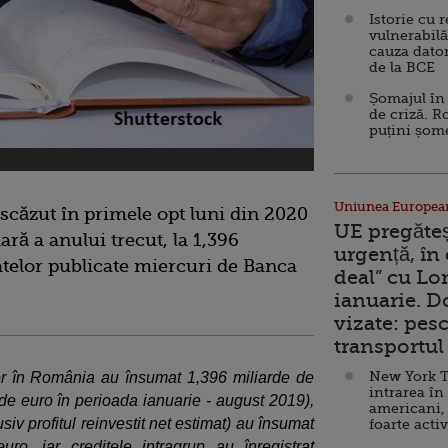
Istorie cu 
vulnerabilă
cauza dator
de la BCE
Șomajul în 
de criză. R
puțini șom
Uniunea Europea
u scăzut în primele opt luni din 2020
UE pregăte
ară a anului trecut, la 1,396
urgență, în
telor publicate miercuri de Banca
deal” cu Lo
ianuarie. 
vizate: pesc
transportul 
New York T
ţilor în România au însumat 1,396 miliarde de
intrarea în
de euro în perioada ianuarie - august 2019),
americani,
lusiv profitul reinvestit net estimat) au însumat
foarte acti
o, iar creditele intragrup au înregistrat